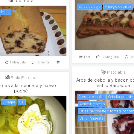
sin batidora
salsa de soja
vinagre de arroz
 de sal
Leer
12
Me gusta
Co
1
Me gusta
Comentar
Piscolabis
Plato Principal
Aros de cebolla y bacon c
ofas a la marinera y huevo
estilo Barbacoa
poché
Aros de cebolla
Cebolla grande
vinagre
sal
Azúcar moreno
Salsa de tomate o tomate conce
Sal y Pimienta