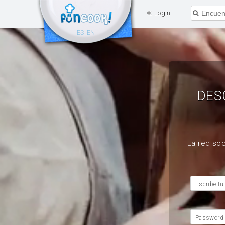
Login
ES
EN
DES
La red soc
Escribe tu
Password