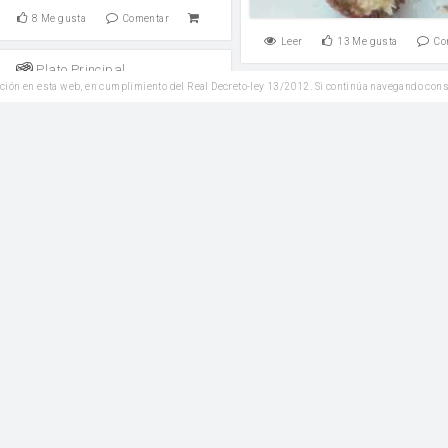
8
Me gusta
Comentar
Leer
13
Me gusta
Co
Plato Principal
ción en esta web, en cumplimiento del Real Decreto-ley 13/2012. Si continúa navegando con
Ensaladas
roz blanco (Thermomix)
Ensalada templada de le
pimiento rojo y cebol
cebolla
sal
vinagre
0
Me gusta
Comentar
Leer
3
Me gusta
Co
Plato Principal
 caldoso de rape, sepia y
Aliños y salsas
plancton
Vinagreta con merlu
s
pimienta en grano
Pimienta y sal