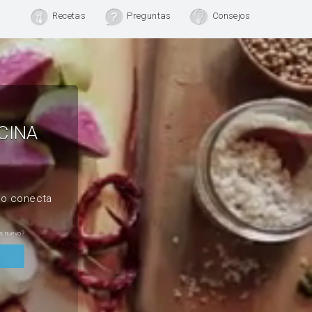
Recetas
Preguntas
Consejos
CINA
, o conecta
s nuevo?