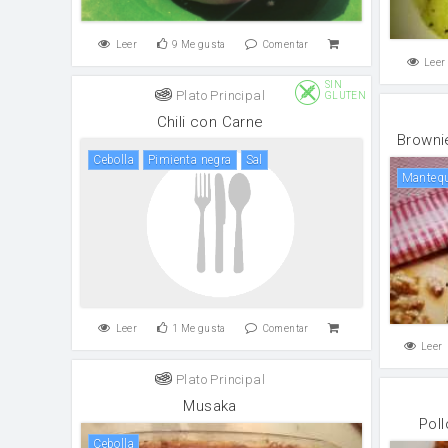
Leer
9
Me gusta
Comentar
Leer
SIN
Plato Principal
GLUTEN
Chili con Carne
Browni
cebolla
pimienta negra
sal
manteq
Leer
1
Me gusta
Comentar
Leer
Plato Principal
Musaka
Pol
cebolla