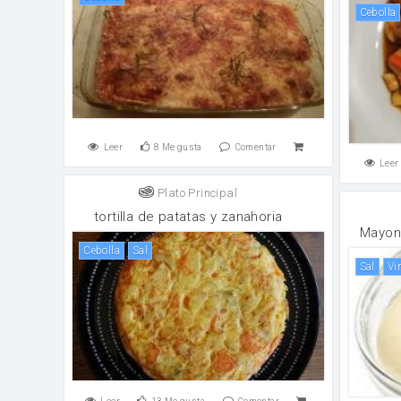
cebolla
Leer
8
Me gusta
Comentar
Leer
Plato Principal
tortilla de patatas y zanahoria
Mayon
cebolla
sal
sal
v