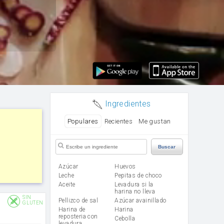
Ingredientes
Populares
Recientes
Me gustan
Buscar
Azúcar
huevos
leche
Pepitas de choco
aceite
Levadura si la
harina no lleva
SIN
Pellizco de sal
Azúcar avainillado
GLUTEN
Harina de
harina
reposteria con
cebolla
levadura