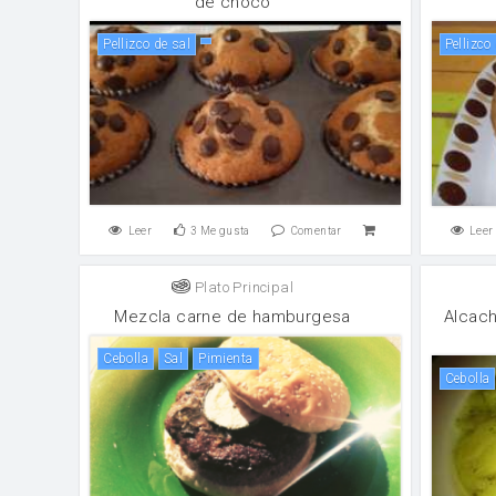
de choco
Pellizco de sal
Pellizco
Leer
3
Me gusta
Comentar
Leer
Plato Principal
Mezcla carne de hamburgesa
Alcach
cebolla
sal
pimienta
cebolla