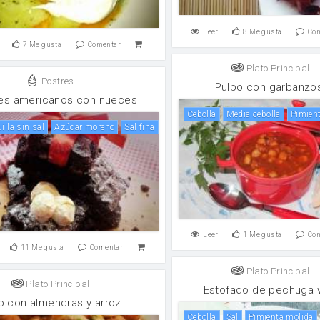
Leer
8
Me gusta
Co
7
Me gusta
Comentar
Plato Principal
Postres
Pulpo con garbanzo
es americanos con nueces
cebolla
Media cebolla
pimien
uilla sin sal
Azúcar moreno
Sal fina
Leer
1
Me gusta
Co
11
Me gusta
Comentar
Plato Principal
Plato Principal
Estofado de pechuga
lo con almendras y arroz
cebolla
sal
Pimienta molida