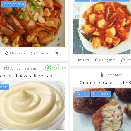
salsa de soja
1
Me gusta
Comentar
Leer
6
Me gusta
Co
SIN
Aliños y salsas
GLUTEN
Entrantes
esa sin huevo o lactonesa
Croquetas Caseras de B
inagre
cebolla
Sal gruesa