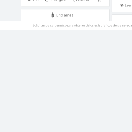
Leer
13
Me gusta
Comentar
Leer
Entrantes
Gazpacho de fresas
Solicitamos su permiso para obtener datos estadísticos de su navega
Ar
vinagre
sal
sal
Leer
2
Me gusta
Comentar
Leer
Plato Principal
Fideos Chinos con Setas
Arroz
cebolla
salsa de soja
sal
Cebolla