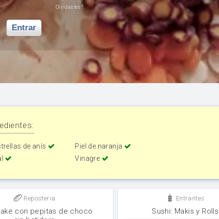
Olvidastes?
Entrar
edientes:
trellas de anís
Piel de naranja
al
Vinagre
Reposteria
Entrantes
ake con pepitas de choco
Sushi: Makis y Rolls