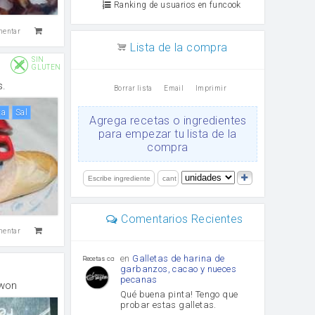
Ranking de usuarios en funcook
mentar
Lista de la compra
SIN
GLUTEN
s.
Borrar lista
Email
Imprimir
ta
sal
Agrega recetas o ingredientes
para empezar tu lista de la
compra
Comentarios Recientes
mentar
en
Galletas de harina de
Recetas con sazon
garbanzos, cacao y nueces
pecanas
 won
Qué buena pinta! Tengo que
probar estas galletas.