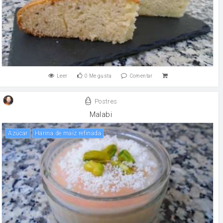
Leer
0
Me gusta
Comentar
Postres
Malabi
Azúcar
Harina de maíz refinada