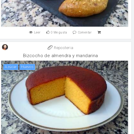
Leer
0
Me gusta
Comentar
Reposteria
Bizcocho de almendra y mandarina
Azúcar
huevos