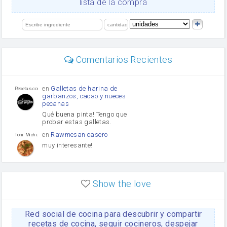
lista de la compra
orégano
Levadura
limón
perejil
carne picada
mayonesa
Comentarios Recientes
Diente de ajo
Tomates
Puerro
en
Galletas de harina de
Recetas con sazon
garbanzos, cacao y nueces
pecanas
Qué buena pinta! Tengo que
probar estas galletas.
en
Rawmesan casero
Toni Michel Caubet
muy interesante!
en
Lasaña casera fácil y
HOJALDROSA TV
rápida
Show the love
VIDEO EXPLIATIVO
https://youtu.be/J5e1ddxNWjk
Red social de cocina para descubrir y compartir
en
Gachas de la abuela
HOJALDROSA TV
Rosa
recetas de cocina, seguir cocineros, despejar