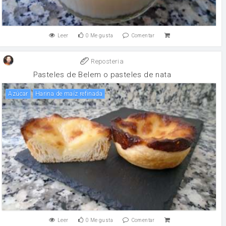
Leer
0
Me gusta
Comentar
Reposteria
Pasteles de Belem o pasteles de nata
Azúcar
Harina de maíz refinada
Leer
0
Me gusta
Comentar