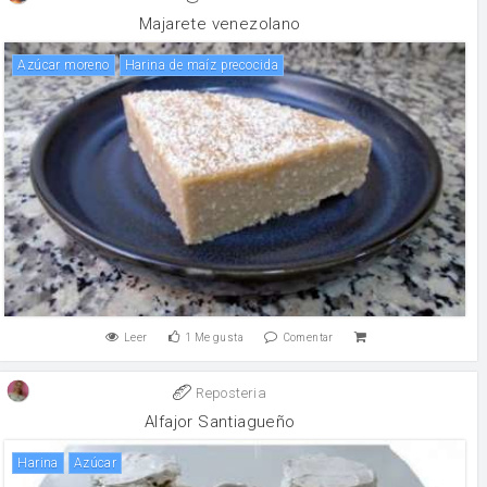
Majarete venezolano
Azúcar moreno
Harina de maíz precocida
Leer
1
Me gusta
Comentar
Reposteria
Alfajor Santiagueño
harina
Azúcar