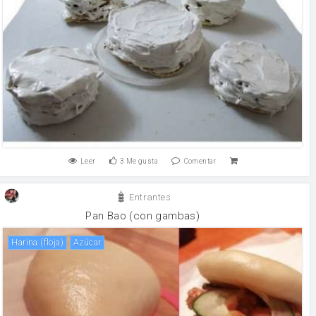
Leer
3
Me gusta
Comentar
Entrantes
Pan Bao (con gambas)
Harina (floja)
Azúcar