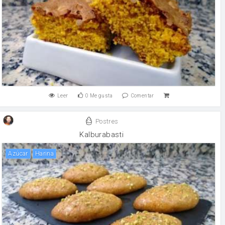
Leer
0
Me gusta
Comentar
Postres
Kalburabasti
Azúcar
harina