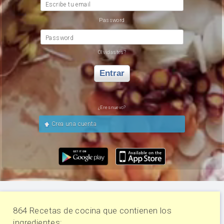
Escribe tu email
Password
Password
Olvidastes?
Entrar
¿Eres nuevo?
Crea una cuenta
864 Recetas de cocina que contienen los
ingredientes: