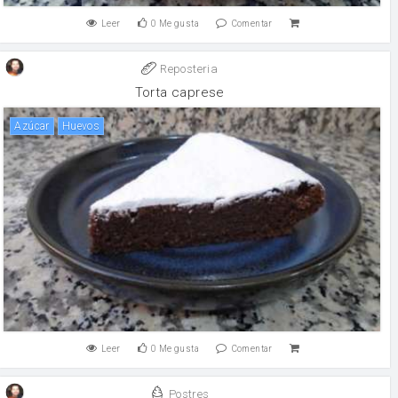
Leer
0
Me gusta
Comentar
Reposteria
Torta caprese
Azúcar
huevos
Leer
0
Me gusta
Comentar
Postres