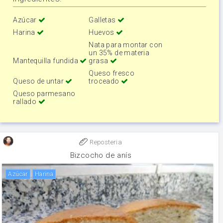
Azúcar
Galletas
Harina
Huevos
Nata para montar con
un 35% de materia
Mantequilla fundida
grasa
Queso fresco
Queso de untar
troceado
Queso parmesano
rallado
Reposteria
Bizcocho de anís
Azúcar
harina