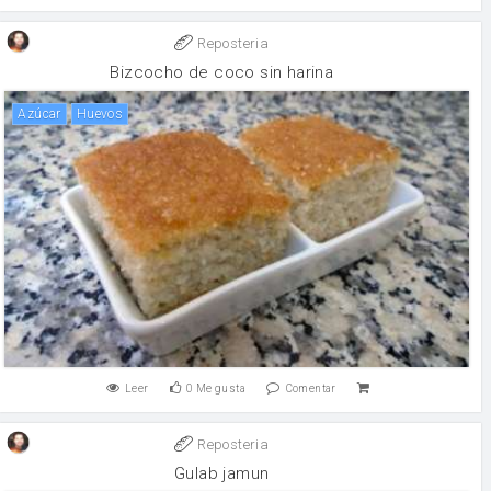
Reposteria
Bizcocho de coco sin harina
Azúcar
huevos
Leer
0
Me gusta
Comentar
Reposteria
Gulab jamun