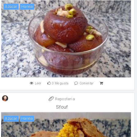
Azúcar
harina
Leer
0
Me gusta
Comentar
Reposteria
Sfouf
Azúcar
harina