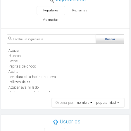
Populares
Recientes
Me gustan
Buscar
Azúcar
huevos
leche
Pepitas de choco
aceite
Levadura si la harina no lleva
Pellizco de sal
Azúcar avainillado
Harina de reposteria con levadura
harina
Ordena por:
nombre
popularidad
cebolla
mantequilla
ajo
aceite de oliva
Usuarios
huevo
zanahoria