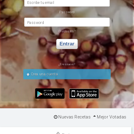
Escribe tu email
Password
Password
Olvidastes?
Entrar
¿Eres nuevo?
Crea una cuenta
Nuevas Recetas
Mejor Votadas