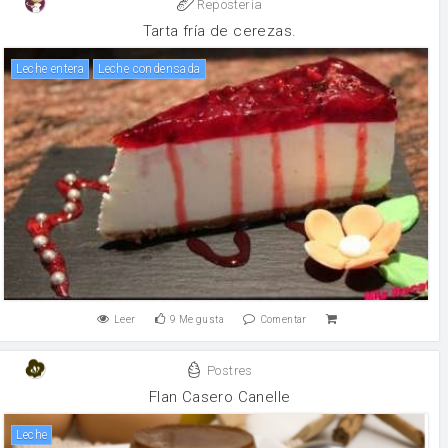
Reposteria
Tarta fría de cerezas.
leche entera
leche condensada
Leer
9
Me gusta
Comentar
Postres
Flan Casero Canelle
leche