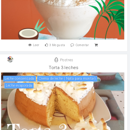
Leer
3
Me gusta
Comentar
Postres
Torta 3 leches
leche consensada
Crema de leche ( Nata para montar)
leche evaporada