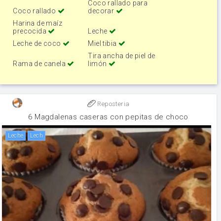
Coco rallado para
Coco rallado
decorar
Harina de maíz
precocida
Leche
Leche de coco
Miel tibia
Tira ancha de piel de
Rama de canela
limón
Reposteria
6 Magdalenas caseras con pepitas de choco
leche
lech