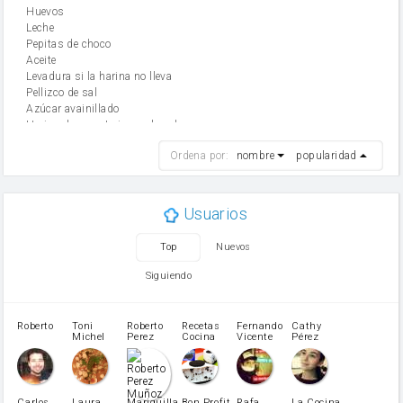
huevos
leche
Pepitas de choco
aceite
Levadura si la harina no lleva
Pellizco de sal
Azúcar avainillado
Harina de reposteria con levadura
harina
Ordena por:
nombre
popularidad
cebolla
mantequilla
ajo
aceite de oliva
Usuarios
huevo
zanahoria
Top
Nuevos
tomate
levadura en polvo
Siguiendo
Opcional: Ron o Whisky
Harina para bizcocho
Opcional: Azúcar avainillado
Roberto
Toni
Roberto
Recetas
Fernando
Cathy
azucar
Michel
Perez
Cocina
Vicente
Pérez
Caubet
Muñoz
patatas
pimiento rojo
Pimentón
pimiento verde
Carlos
Laura
Mariquilla
Bon Profit
Rafa
La Cocina