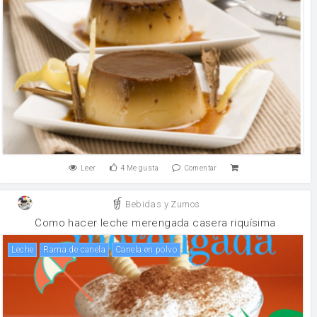
Leer
4
Me gusta
Comentar
Bebidas y Zumos
Como hacer leche merengada casera riquísima
leche
rama de canela
canela en polvo