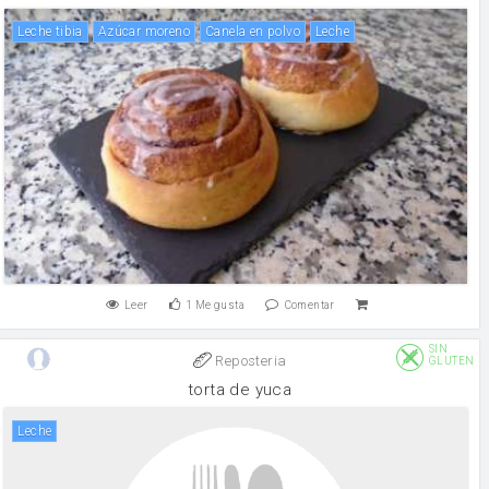
Leche tibia
Azúcar moreno
canela en polvo
leche
Leer
1
Me gusta
Comentar
SIN
Reposteria
GLUTEN
torta de yuca
leche