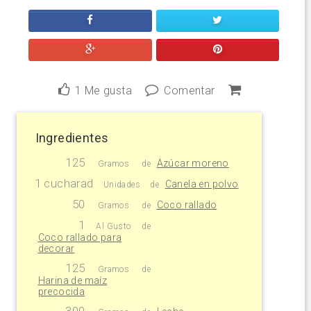
1
Me gusta
Comentar
Ingredientes
125
Azúcar moreno
Gramos
de
1 cucharad
Canela en polvo
Unidades
de
50
Coco rallado
Gramos
de
1
Al Gusto
de
Coco rallado para
decorar
125
Gramos
de
Harina de maíz
precocida
300