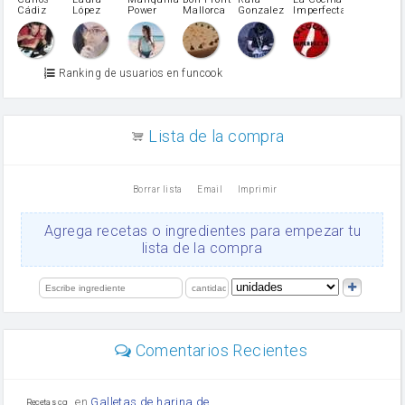
Cádiz
López
Power
Mallorca
Gonzalez
Imperfecta
miel
Martínez
vino blanco
Azúcar glass
Azúcar moreno
Ranking de usuarios en funcook
Zumo de limón
arroz
canela en polvo
aceite de girasol
Lista de la compra
Dientes de ajo
vinagre
nata
Borrar lista
Email
Imprimir
Cacao en polvo
queso rallado
Ajos
Agrega recetas o ingredientes para empezar tu
orégano
lista de la compra
Levadura
salsa de soja
limón
perejil
carne picada
Diente de ajo
Comentarios Recientes
mayonesa
Tomates
Puerro
en
Galletas de harina de
Recetas con sazon