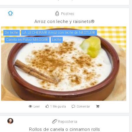
Postres
Arroz con leche y raisinets®
de leche
LA LECHERA® Arroz con leche de NESTLÉ®
Canela en Polvo MAGGI®
leche
Leer
1
Me gusta
Comentar
Reposteria
Rollos de canela o cinnamon rolls