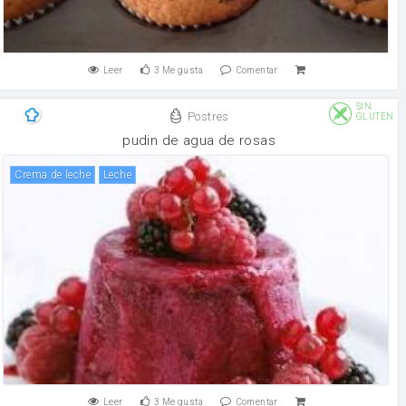
Leer
3
Me gusta
Comentar
SIN
Postres
GLUTEN
pudin de agua de rosas
crema de leche
leche
Leer
3
Me gusta
Comentar