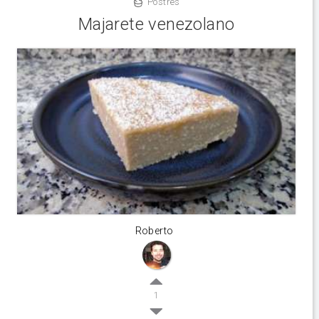
Postres
Majarete venezolano
Roberto
1