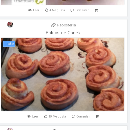
Leer
4
Me gusta
Comentar
Reposteria
Bolitas de Canela
leche
Leer
10
Me gusta
Comentar