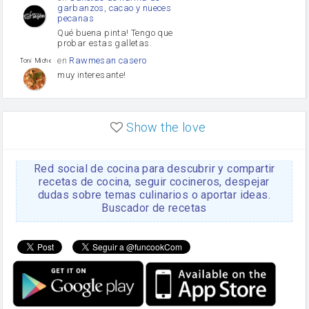
garbanzos, cacao y nueces
pecanas
Qué buena pinta! Tengo que
probar estas galletas.
en
Rawmesan casero
Toni Michel Caubet
muy interesante!
en
Lasaña casera fácil y
HOJALDROSA TV
rápida
Show the love
VIDEO EXPLIATIVO
https://youtu.be/J5e1ddxNWjk
Red social de cocina para descubrir y compartir
en
Gachas de la abuela
HOJALDROSA TV
Rosa
recetas de cocina, seguir cocineros, despejar
dudas sobre temas culinarios o aportar ideas.
https://youtu.be/Mz69gcVO3sI
Buscador de recetas
en
Receta Del Bizcocho
Rosa
Casero
Disculpa. En la foto aparece
el bizcocho de xoco y en el
apartado de los ingredientes
te has olvidado de poner la
cantidad q se debería de
poner. Gracias. Rosa