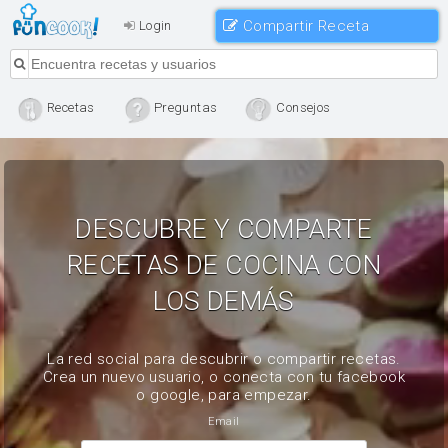
Compartir Receta
Login
Recetas
Preguntas
Consejos
DESCUBRE Y COMPARTE
RECETAS DE COCINA CON
LOS DEMÁS
La red social para descubrir o compartir recetas.
Crea un nuevo usuario, o conecta con tu facebook
o google, para empezar.
Email