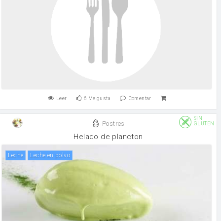
Leer
6
Me gusta
Comentar
SIN
Postres
GLUTEN
Helado de plancton
leche
leche en polvo