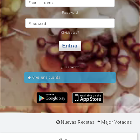
Escribe tu email
Password
Password
Olvidastes?
Entrar
¿Eres nuevo?
Crea una cuenta
Nuevas Recetas
Mejor Votadas