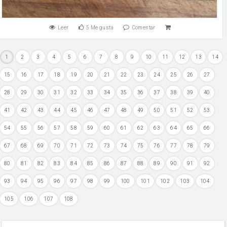
Leer
5
Me gusta
Comentar
1
2
3
4
5
6
7
8
9
10
11
12
13
14
15
16
17
18
19
20
21
22
23
24
25
26
27
28
29
30
31
32
33
34
35
36
37
38
39
40
41
42
43
44
45
46
47
48
49
50
51
52
53
54
55
56
57
58
59
60
61
62
63
64
65
66
67
68
69
70
71
72
73
74
75
76
77
78
79
80
81
82
83
84
85
86
87
88
89
90
91
92
93
94
95
96
97
98
99
100
101
102
103
104
105
106
107
108