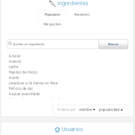
Ingredientes
Populares
Recientes
Me gustan
Buscar
Azúcar
huevos
leche
Pepitas de choco
aceite
Levadura si la harina no lleva
Pellizco de sal
Azúcar avainillado
Harina de reposteria con levadura
harina
Ordena por:
nombre
popularidad
cebolla
mantequilla
ajo
aceite de oliva
Usuarios
huevo