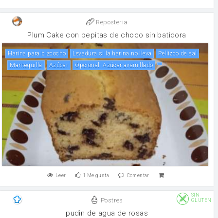
Reposteria
Plum Cake con pepitas de choco sin batidora
Harina para bizcocho
Levadura si la harina no lleva
Pellizco de sal
mantequilla
Azúcar
Opcional: Azúcar avainillado
Leer
1
Me gusta
Comentar
SIN
Postres
GLUTEN
pudin de agua de rosas