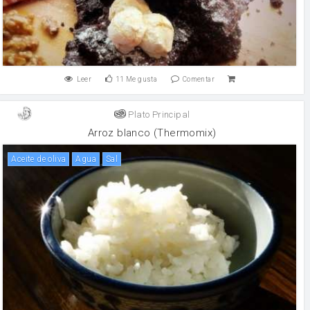
Leer
11
Me gusta
Comentar
Plato Principal
Arroz blanco (Thermomix)
aceite de oliva
agua
sal