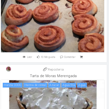
Leer
10
Me gusta
Comentar
Reposteria
Tarta de Moras Merengada
Harina 0000
Harina de cereal
Azúcar
Agua fría
agua