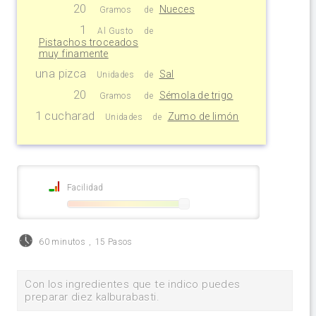
20
Nueces
Gramos
de
1
Al Gusto
de
Pistachos troceados
muy finamente
una pizca
Sal
Unidades
de
20
Sémola de trigo
Gramos
de
1 cucharad
Zumo de limón
Unidades
de
Facilidad
60 minutos
,
15 Pasos
Con los ingredientes que te indico puedes
preparar diez kalburabasti.