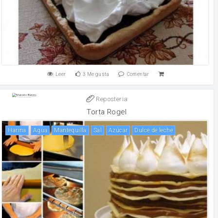
Leer
3
Me gusta
Comentar
Reposteria
Torta Rogel
harina
agua
mantequilla
sal
Azúcar
Dulce de leche