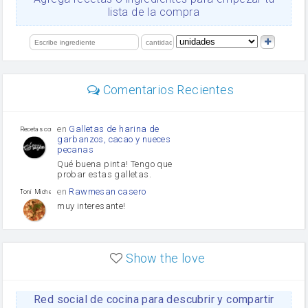
salsa de soja
lista de la compra
orégano
Levadura
limón
perejil
carne picada
mayonesa
Comentarios Recientes
Diente de ajo
Tomates
Puerro
en
Galletas de harina de
Recetas con sazon
garbanzos, cacao y nueces
pecanas
Qué buena pinta! Tengo que
probar estas galletas.
en
Rawmesan casero
Toni Michel Caubet
muy interesante!
en
Lasaña casera fácil y
HOJALDROSA TV
rápida
Show the love
VIDEO EXPLIATIVO
https://youtu.be/J5e1ddxNWjk
Red social de cocina para descubrir y compartir
en
Gachas de la abuela
HOJALDROSA TV