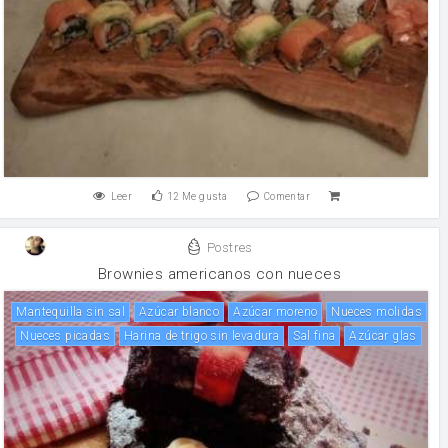
Leer
12
Me gusta
Comentar
Postres
Brownies americanos con nueces
mantequilla sin sal
Azúcar blanco
Azúcar moreno
Nueces molidas
nueces picadas
Harina de trigo sin levadura
Sal fina
azúcar glas