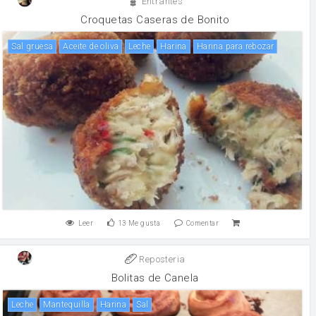
Entrantes
Croquetas Caseras de Bonito
Sal gruesa
aceite de oliva
leche
harina
Harina para rebozar
Leer
13
Me gusta
Comentar
Reposteria
Bolitas de Canela
leche
mantequilla
harina
sal