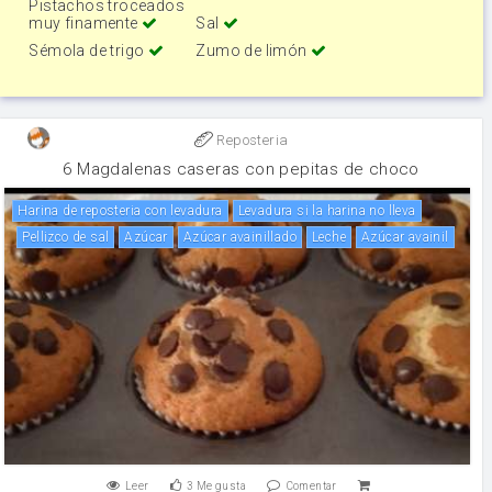
Pistachos troceados
muy finamente
Sal
Sémola de trigo
Zumo de limón
Reposteria
6 Magdalenas caseras con pepitas de choco
Harina de reposteria con levadura
Levadura si la harina no lleva
Pellizco de sal
Azúcar
Azúcar avainillado
leche
Azúcar avainil
Leer
3
Me gusta
Comentar