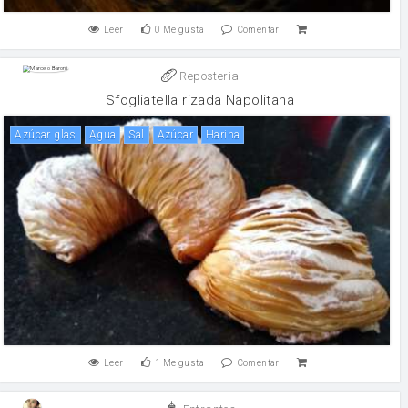
Leer
0
Me gusta
Comentar
Reposteria
Sfogliatella rizada Napolitana
azúcar glas
agua
sal
Azúcar
harina
Leer
1
Me gusta
Comentar