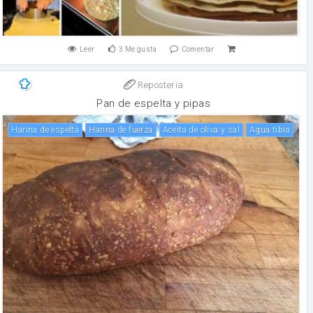
Leer
3
Me gusta
Comentar
Reposteria
Pan de espelta y pipas
Harina de espelta
harina de fuerza
Aceita de oliva y sal
Agua tibia