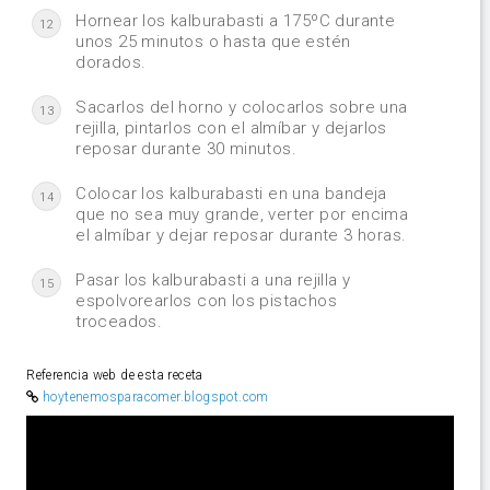
Hornear los kalburabasti a 175ºC durante
12
unos 25 minutos o hasta que estén
dorados.
Sacarlos del horno y colocarlos sobre una
13
rejilla, pintarlos con el almíbar y dejarlos
reposar durante 30 minutos.
Colocar los kalburabasti en una bandeja
14
que no sea muy grande, verter por encima
el almíbar y dejar reposar durante 3 horas.
Pasar los kalburabasti a una rejilla y
15
espolvorearlos con los pistachos
troceados.
Referencia web de esta receta
hoytenemosparacomer.blogspot.com
Video