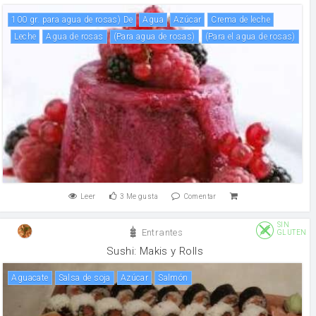
100 gr. para agua de rosas) De
agua
Azúcar
crema de leche
leche
agua de rosas
(para agua de rosas)
(para el agua de rosas)
Leer
3
Me gusta
Comentar
SIN
Entrantes
GLUTEN
Sushi: Makis y Rolls
Aguacate
salsa de soja
Azúcar
salmón