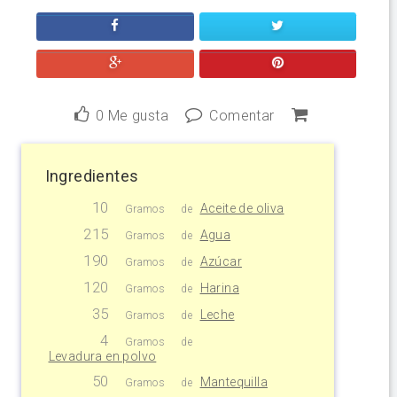
0
Me gusta
Comentar
Ingredientes
10
Aceite de oliva
Gramos
de
215
Agua
Gramos
de
190
Azúcar
Gramos
de
120
Harina
Gramos
de
35
Leche
Gramos
de
4
Gramos
de
Levadura en polvo
50
Mantequilla
Gramos
de