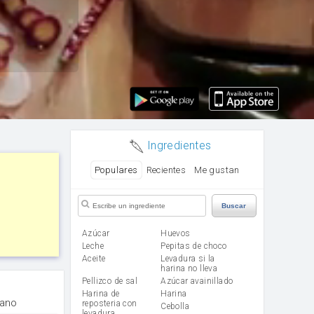
Ingredientes
Populares
Recientes
Me gustan
Buscar
Azúcar
huevos
leche
Pepitas de choco
aceite
Levadura si la
harina no lleva
Pellizco de sal
Azúcar avainillado
Harina de
harina
tano
reposteria con
cebolla
levadura