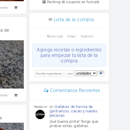
Ranking de usuarios en funcook
mentar
Lista de la compra
ma de
Borrar lista
Email
Imprimir
Agrega recetas o ingredientes
para empezar tu lista de la
compra
Comentarios Recientes
mentar
en
Galletas de harina de
Recetas con sazon
garbanzos, cacao y nueces
pecanas
a
Qué buena pinta! Tengo que
probar estas galletas.