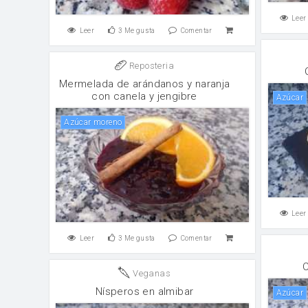
Leer
Leer
3
Me gusta
Comentar
Reposteria
Mermelada de arándanos y naranja
con canela y jengibre
Azúcar
Azúcar moreno
Leer
Leer
3
Me gusta
Comentar
Veganas
Nísperos en almibar
Azúcar