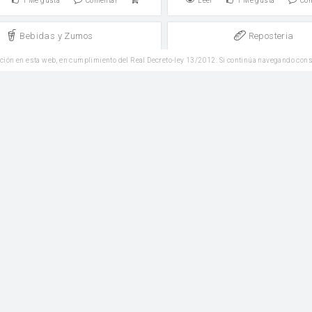
1
Me gusta
Comentar
Leer
1
Me gusta
Co
Bebidas y Zumos
Reposteria
ida fría de café y cacao
Coquitos cubanos o coq
ción en esta web, en cumplimiento del Real Decreto-ley 13/2012. Si continúa navegando con
acaramelados
 moreno
Azúcar
1
Me gusta
Comentar
Leer
1
Me gusta
Co
Reposteria
Postres
elada de manzana y café
Manzanas asadas con c
Azúcar moreno