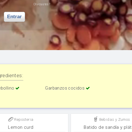
Olvidastes?
Entrar
redientes:
ebollino
Garbanzos cocidos
Reposteria
Bebidas y Zumos
Lemon curd
Batido de sandía y plá