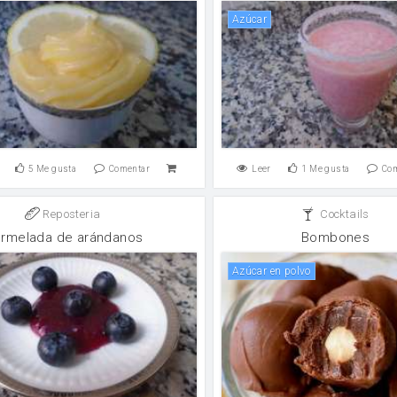
Azúcar
5
Me gusta
Comentar
Leer
1
Me gusta
Co
Reposteria
Cocktails
rmelada de arándanos
Bombones
Azúcar en polvo