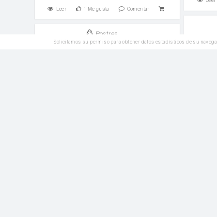
Leer
Leer
1
Me gusta
Comentar
Postres
Beb
Solicitamos su permiso para obtener datos estadísticos de su navega
Crema esponjosa de turrón de
Jijona
Azúcar
Azúcar
Leer
Leer
1
Me gusta
Comentar
Merm
Reposteria
Fresas con crema de mascarpone
Azúcar
y sirope de vino tinto