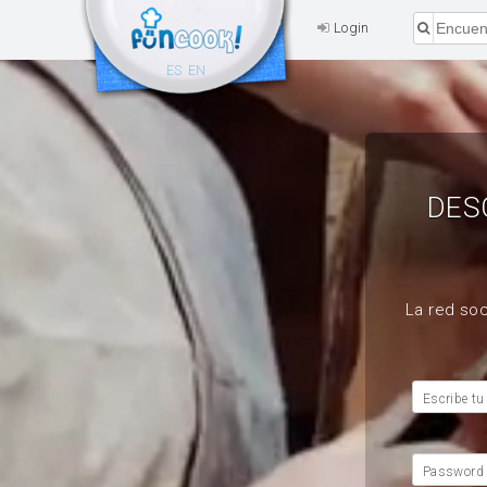
Login
ES
EN
DES
La red soc
Escribe tu
Password