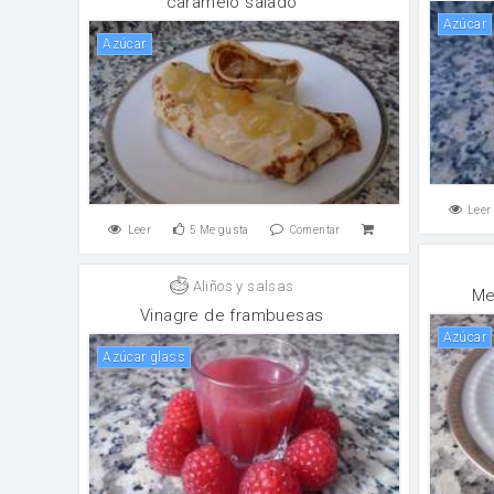
caramelo salado
Azúcar
Azúcar
Leer
Leer
5
Me gusta
Comentar
Aliños y salsas
Me
Vinagre de frambuesas
Azúcar
Azúcar glass