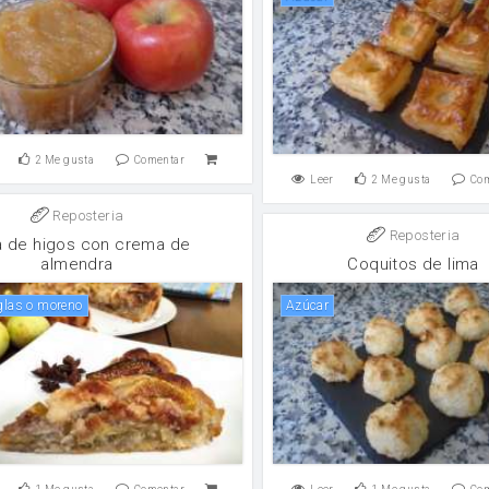
2
Me gusta
Comentar
Leer
2
Me gusta
Co
Reposteria
Reposteria
a de higos con crema de
almendra
Coquitos de lima
 glas o moreno
Azúcar