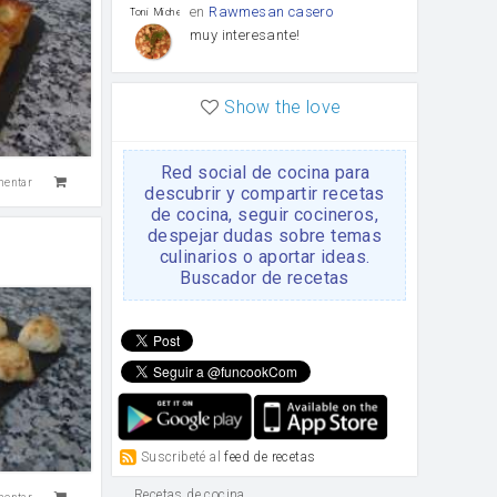
en
Rawmesan casero
Toni Michel Caubet
muy interesante!
en
Lasaña casera fácil y
HOJALDROSA TV
Show the love
rápida
VIDEO EXPLIATIVO
https://youtu.be/J5e1ddxNWjk
Red social de cocina para
mentar
en
Gachas de la abuela
HOJALDROSA TV
descubrir y compartir recetas
Rosa
de cocina, seguir cocineros,
https://youtu.be/Mz69gcVO3sI
despejar dudas sobre temas
culinarios o aportar ideas.
en
Receta Del Bizcocho
Buscador de recetas
Rosa
Casero
Disculpa. En la foto aparece
el bizcocho de xoco y en el
apartado de los ingredientes
te has olvidado de poner la
cantidad q se debería de
poner. Gracias. Rosa
en
6 Magdalenas caseras
Rosa
con pepitas de choco
Suscribeté al
feed de recetas
Para una merienda por
ejemplo.
Recetas de cocina