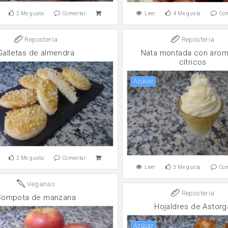
2
Me gusta
Comentar
Leer
4
Me gusta
Co
Reposteria
Reposteria
Galletas de almendra
Nata montada con aro
cítricos
Azúcar
2
Me gusta
Comentar
Leer
3
Me gusta
Co
Veganas
Reposteria
Compota de manzana
Hojaldres de Astorg
Azúcar