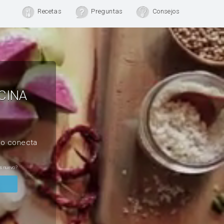
Recetas
Preguntas
Consejos
CINA
, o conecta
s nuevo?