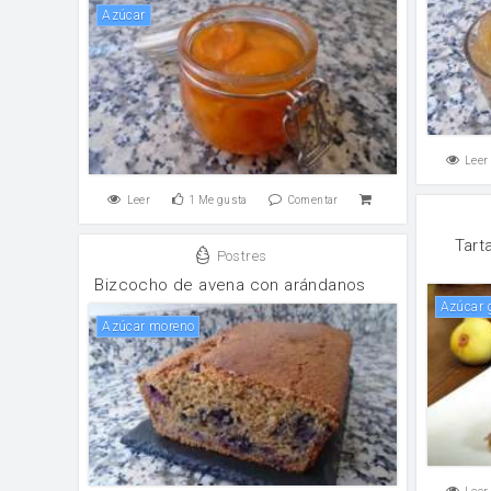
Azúcar
Leer
Leer
1
Me gusta
Comentar
Tart
Postres
Bizcocho de avena con arándanos
azúcar
Azúcar moreno