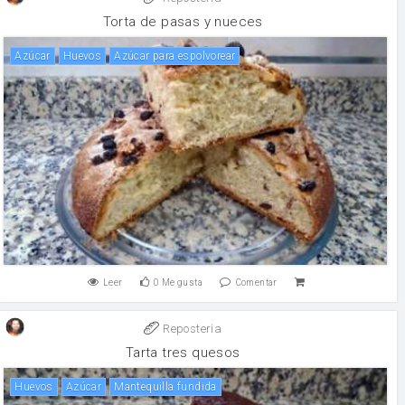
Torta de pasas y nueces
Azúcar
huevos
Azúcar para espolvorear
Leer
0
Me gusta
Comentar
Reposteria
Tarta tres quesos
huevos
Azúcar
Mantequilla fundida