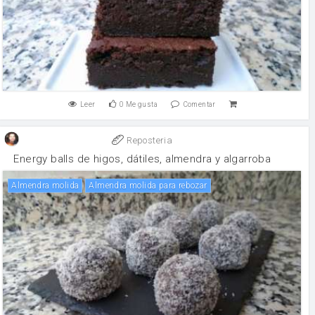
Leer
0
Me gusta
Comentar
Reposteria
Energy balls de higos, dátiles, almendra y algarroba
Almendra molida
Almendra molida para rebozar