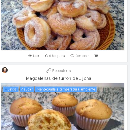
Leer
0
Me gusta
Comentar
Reposteria
Magdalenas de turrón de Jijona
huevos
Azúcar
Mantequilla a temperatura ambiente