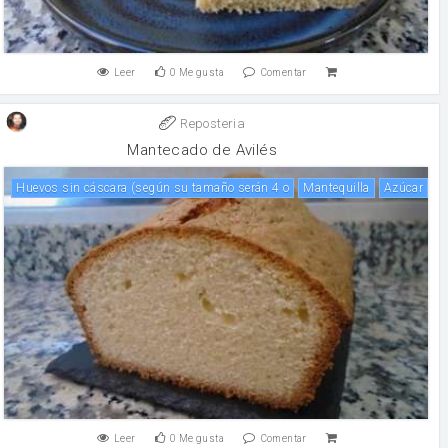
Leer
0
Me gusta
Comentar
Reposteria
Mantecado de Avilés
Huevos sin cáscara (según su tamaño serán 4 o
mantequilla
Azúcar
Leer
0
Me gusta
Comentar