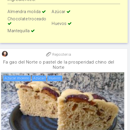
Almendra molida
Azúcar
Chocolate troceado
Huevos
Mantequilla
Reposteria
Fa gao del Norte o pastel de la prosperidad chino del
Norte
Azúcar moreno
Azúcar
huevos