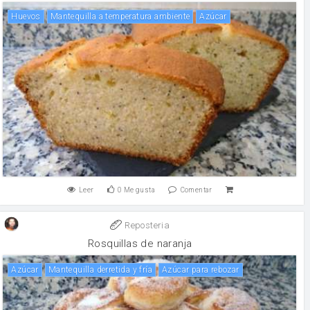
huevos
Mantequilla a temperatura ambiente
Azúcar
Leer
0
Me gusta
Comentar
Reposteria
Rosquillas de naranja
Azúcar
Mantequilla derretida y fría
Azúcar para rebozar