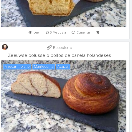
Leer
0
Me gusta
Comentar
Reposteria
Zeeuwse bolusse o bollos de canela holandeses
Azúcar moreno
mantequilla
Azúcar