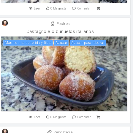
Leer
0
Me gusta
Comentar
Postres
Castagnole o buñuelos italianos
Mantequilla derretida y tibia
Azúcar
Azúcar para rebozar
Leer
0
Me gusta
Comentar
Reposteria