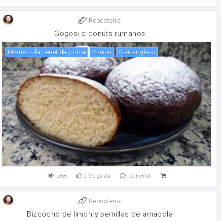
Reposteria
Gogosi o donuts rumanos
Mantequilla derretida y tibia
Azúcar
Azúcar glass
Leer
0
Me gusta
Comentar
Reposteria
Bizcocho de limón y semillas de amapola