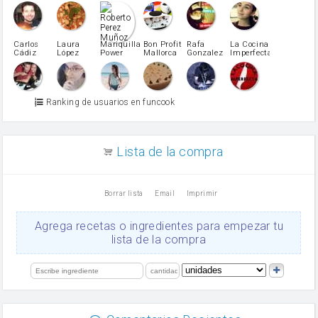
Caubet
Muñoz
patatas
pimiento rojo
Pimentón
pimiento verde
Carlos
Laura
Mariquilla
Bon Profit
Rafa
La Cocina
Cádiz
López
Power
Mallorca
Gonzalez
Imperfecta
miel
Martínez
vino blanco
Azúcar glass
Azúcar moreno
Ranking de usuarios en funcook
Zumo de limón
arroz
canela en polvo
aceite de girasol
Lista de la compra
Dientes de ajo
vinagre
nata
Borrar lista
Email
Imprimir
Cacao en polvo
queso rallado
Ajos
Agrega recetas o ingredientes para empezar tu
salsa de soja
lista de la compra
orégano
Levadura
limón
perejil
carne picada
mayonesa