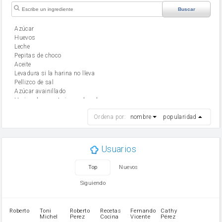
Buscar
Azúcar
huevos
leche
Pepitas de choco
aceite
Levadura si la harina no lleva
Pellizco de sal
Azúcar avainillado
Harina de reposteria con levadura
harina
Ordena por:
nombre
popularidad
cebolla
mantequilla
ajo
aceite de oliva
Usuarios
huevo
zanahoria
Top
Nuevos
tomate
levadura en polvo
Siguiendo
Opcional: Azúcar avainillado
Opcional: Ron o Whisky
Harina para bizcocho
Roberto
Toni
Roberto
Recetas
Fernando
Cathy
azucar
Michel
Perez
Cocina
Vicente
Pérez