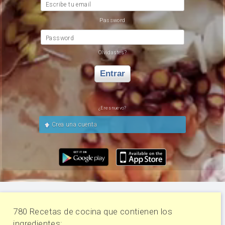
Escribe tu email
Password
Password
Olvidastes?
Entrar
¿Eres nuevo?
Crea una cuenta
780 Recetas de cocina que contienen los
ingredientes: