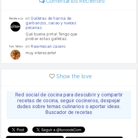
Comentarios Recientes
Diente de ajo
Tomates
Puerro
en
Galletas de harina de
Recetas con sazon
garbanzos, cacao y nueces
pecanas
Qué buena pinta! Tengo que
probar estas galletas.
en
Rawmesan casero
Toni Michel Caubet
muy interesante!
en
Lasaña casera fácil y
HOJALDROSA TV
rápida
Show the love
VIDEO EXPLIATIVO
https://youtu.be/J5e1ddxNWjk
Red social de cocina para descubrir y compartir
en
Gachas de la abuela
HOJALDROSA TV
Rosa
recetas de cocina, seguir cocineros, despejar
dudas sobre temas culinarios o aportar ideas.
https://youtu.be/Mz69gcVO3sI
Buscador de recetas
en
Receta Del Bizcocho
Rosa
Casero
Disculpa. En la foto aparece
el bizcocho de xoco y en el