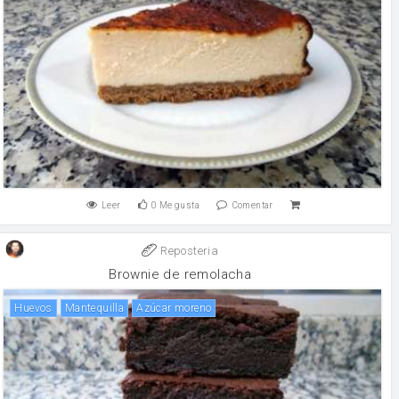
Leer
0
Me gusta
Comentar
Reposteria
Brownie de remolacha
huevos
mantequilla
Azúcar moreno