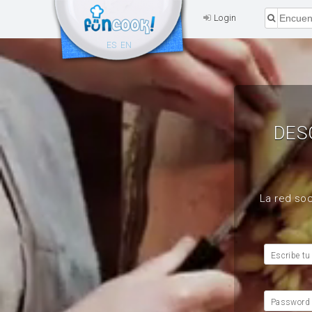
Login
ES
EN
DES
La red soc
Escribe tu
Password