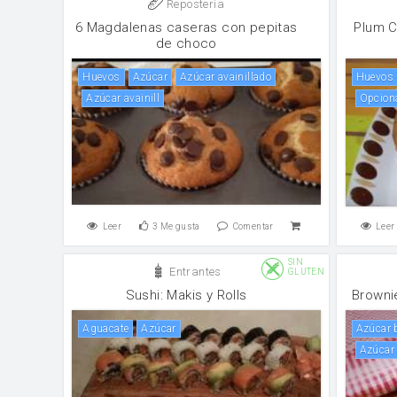
Reposteria
6 Magdalenas caseras con pepitas
Plum C
de choco
huevos
Azúcar
Azúcar avainillado
huevos
Azúcar avainill
Opcion
Leer
3
Me gusta
Comentar
Leer
SIN
Entrantes
GLUTEN
Sushi: Makis y Rolls
Browni
Aguacate
Azúcar
Azúcar
azúcar