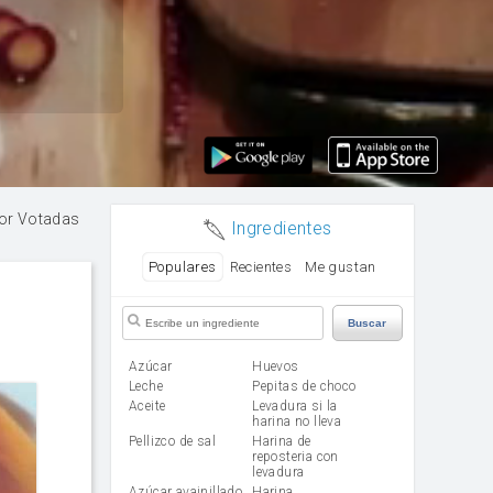
or Votadas
Ingredientes
Populares
Recientes
Me gustan
Buscar
Azúcar
huevos
leche
Pepitas de choco
aceite
Levadura si la
harina no lleva
Pellizco de sal
Harina de
reposteria con
levadura
Azúcar avainillado
harina