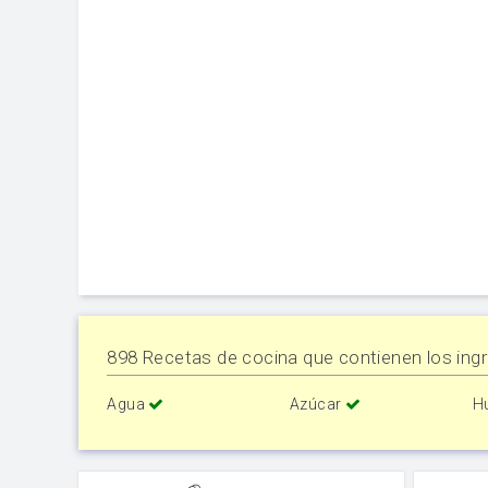
898 Recetas de cocina que contienen los ingr
Agua
Azúcar
H