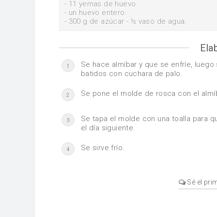
- 11 yemas de huevo
- un huevo entero
- 300 g de azúcar
- ½ vaso de agua.
Ela
Se hace almíbar y que se enfríe, lueg
1
batidos con cuchara de palo.
Se pone el molde de rosca con el almíb
2
Se tapa el molde con una toalla para q
3
el día siguiente.
Se sirve frío.
4
Sé el pri