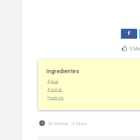
9
Me
Ingredientes
Agua
Azúcar
Huevos
30 minutos
,
4 Pasos