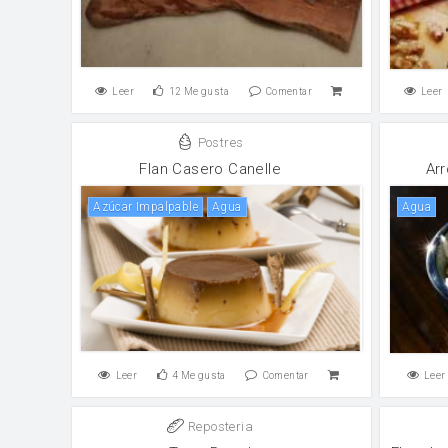
Leer
12
Me gusta
Comentar
Leer
Postres
Flan Casero Canelle
Ar
Azúcar Impalpable
agua
agua
Leer
4
Me gusta
Comentar
Leer
Reposteria