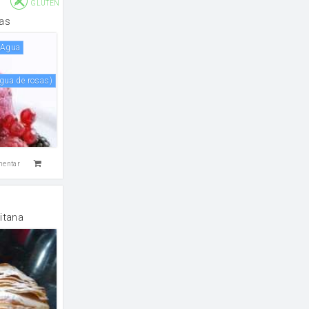
GLUTEN
as
agua
l agua de rosas)
mentar
itana