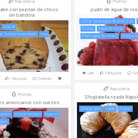
Reposteria
Postres
ake con pepitas de choco
pudin de agua de ros
sin batidora
100 gr. para agua de rosas) De
Azúcar
Azúcar
agua de rosas
al: Azúcar avainillado
hue
(para agua de rosas)
(para e
Leer
3
Me gusta
Co
1
Me gusta
Comentar
Reposteria
Postres
Sfogliatella rizada Napol
es americanos con nueces
azúcar glas
agua
Azúcar
 blanco
Azúcar moreno
huevos
 glas