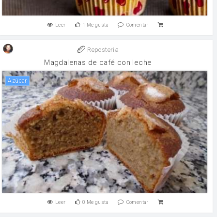
Leer
1
Me gusta
Comentar
Reposteria
Magdalenas de café con leche
Azúcar
Leer
0
Me gusta
Comentar