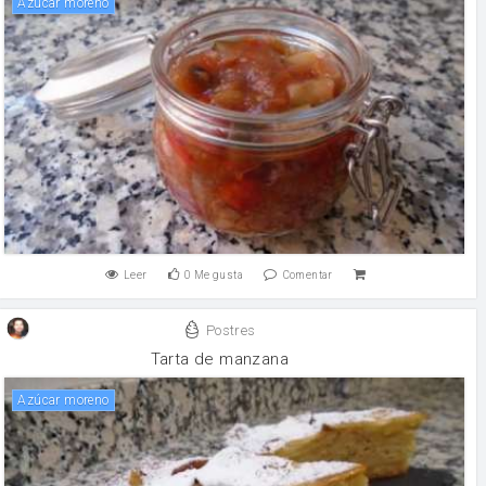
Azúcar moreno
Leer
0
Me gusta
Comentar
Postres
Tarta de manzana
Azúcar moreno