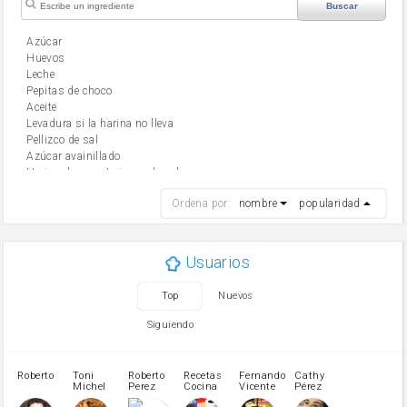
Buscar
Azúcar
huevos
leche
Pepitas de choco
aceite
Levadura si la harina no lleva
Pellizco de sal
Azúcar avainillado
Harina de reposteria con levadura
harina
Ordena por:
nombre
popularidad
cebolla
mantequilla
ajo
aceite de oliva
Usuarios
huevo
zanahoria
Top
Nuevos
tomate
levadura en polvo
Siguiendo
Opcional: Ron o Whisky
Harina para bizcocho
Opcional: Azúcar avainillado
Roberto
Toni
Roberto
Recetas
Fernando
Cathy
azucar
Michel
Perez
Cocina
Vicente
Pérez
Caubet
Muñoz
patatas