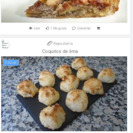
Leer
1
Me gusta
Comentar
Reposteria
Coquitos de lima
Azúcar