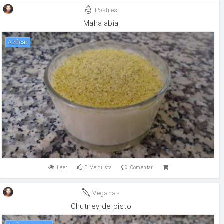
Postres
Mahalabia
Azúcar
Leer
0
Me gusta
Comentar
Veganas
Chutney de pisto