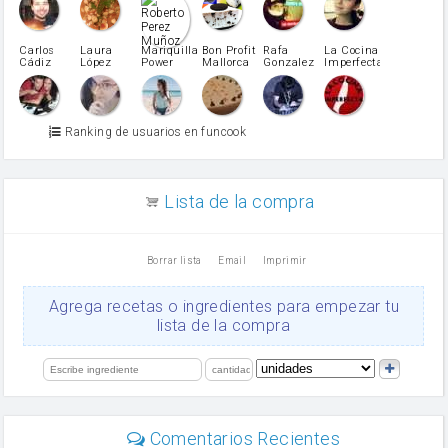
pimiento rojo
Pimentón
pimiento verde
Carlos
Laura
Mariquilla
Bon Profit
Rafa
La Cocina
Cádiz
López
Power
Mallorca
Gonzalez
Imperfecta
miel
Martínez
vino blanco
Azúcar glass
Azúcar moreno
Ranking de usuarios en funcook
Zumo de limón
arroz
canela en polvo
aceite de girasol
Lista de la compra
Dientes de ajo
vinagre
nata
Borrar lista
Email
Imprimir
Cacao en polvo
queso rallado
Ajos
Agrega recetas o ingredientes para empezar tu
Levadura
lista de la compra
salsa de soja
orégano
limón
perejil
carne picada
Diente de ajo
Comentarios Recientes
mayonesa