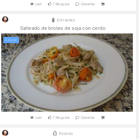
Leer
1
Me gusta
Comentar
Entrantes
Salteado de brotes de soja con cerdo
Azúcar
Leer
1
Me gusta
Comentar
Postres