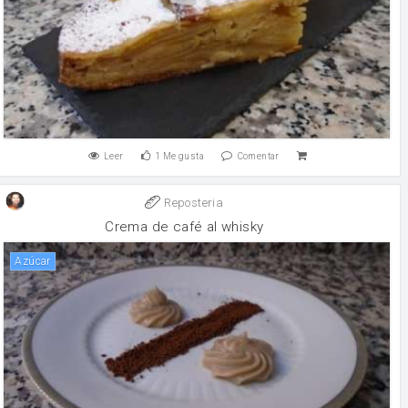
Leer
1
Me gusta
Comentar
Reposteria
Crema de café al whisky
Azúcar