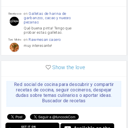
Tomates
Puerro
en
Galletas de harina de
Recetas con sazon
garbanzos, cacao y nueces
pecanas
Qué buena pinta! Tengo que
probar estas galletas.
en
Rawmesan casero
Toni Michel Caubet
muy interesante!
en
Lasaña casera fácil y
HOJALDROSA TV
rápida
Show the love
VIDEO EXPLIATIVO
https://youtu.be/J5e1ddxNWjk
Red social de cocina para descubrir y compartir
en
Gachas de la abuela
HOJALDROSA TV
Rosa
recetas de cocina, seguir cocineros, despejar
dudas sobre temas culinarios o aportar ideas.
https://youtu.be/Mz69gcVO3sI
Buscador de recetas
en
Receta Del Bizcocho
Rosa
Casero
Disculpa. En la foto aparece
el bizcocho de xoco y en el
apartado de los ingredientes