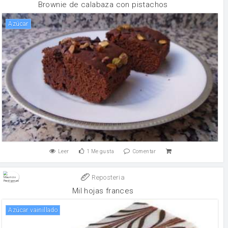
Brownie de calabaza con pistachos
Azúcar
Leer
1
Me gusta
Comentar
Reposteria
Mil hojas frances
Azúcar vainillado