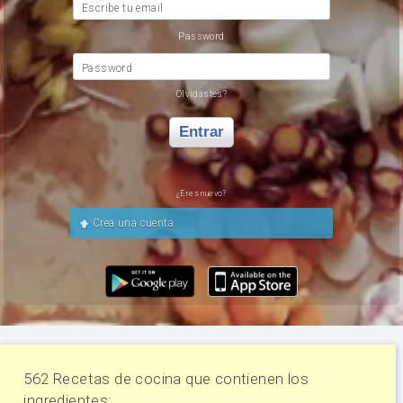
Escribe tu email
Password
Password
Olvidastes?
Entrar
¿Eres nuevo?
Crea una cuenta
562 Recetas de cocina que contienen los
ingredientes: