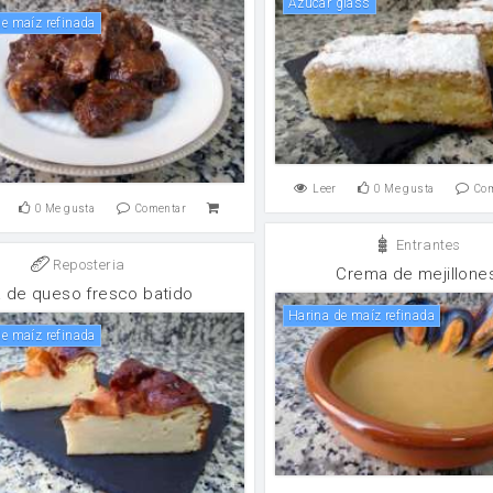
Azúcar glass
 de maíz refinada
Leer
0
Me gusta
Co
0
Me gusta
Comentar
Entrantes
Reposteria
Crema de mejillone
a de queso fresco batido
Harina de maíz refinada
 de maíz refinada