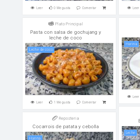
Leer
0
Me gusta
Comentar
Leer
Plato Principal
Pasta con salsa de gochujang y
leche de coco
harina
Leche de coco
Leer
Leer
1
Me gusta
Comentar
Reposteria
Cocarrois de patata y cebolla
leche
harina