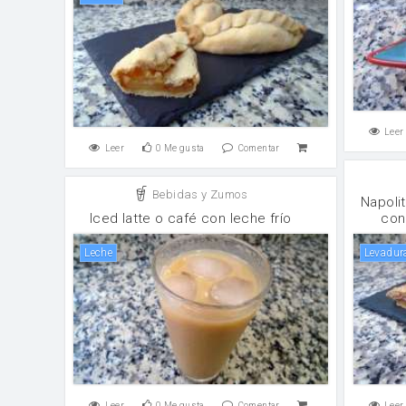
Leer
Leer
0
Me gusta
Comentar
Bebidas y Zumos
Napoli
Iced latte o café con leche frío
con
leche
levadur
Leer
0
Me gusta
Comentar
Leer