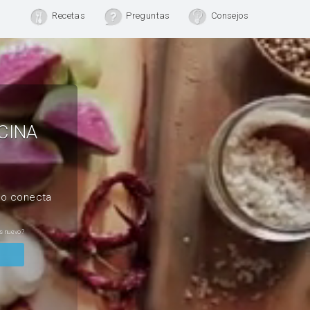
Recetas
Preguntas
Consejos
CINA
, o conecta
s nuevo?