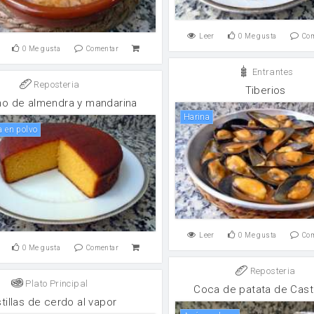
Leer
0
Me gusta
Co
0
Me gusta
Comentar
Entrantes
Reposteria
Tiberios
o de almendra y mandarina
harina
a en polvo
Leer
0
Me gusta
Co
0
Me gusta
Comentar
Reposteria
Plato Principal
Coca de patata de Cast
tillas de cerdo al vapor