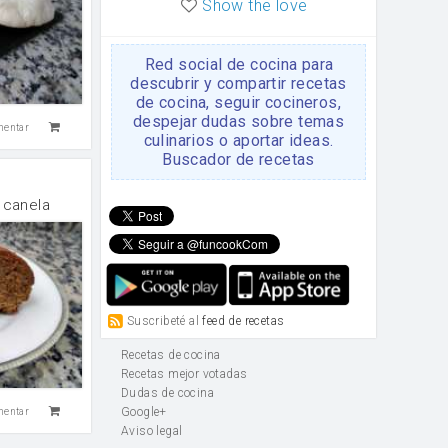
Show the love
Red social de cocina para
descubrir y compartir recetas
de cocina, seguir cocineros,
despejar dudas sobre temas
mentar
culinarios o aportar ideas.
Buscador de recetas
 canela
Suscribeté al
feed de recetas
Recetas de cocina
Recetas mejor votadas
Dudas de cocina
Google+
mentar
Aviso legal