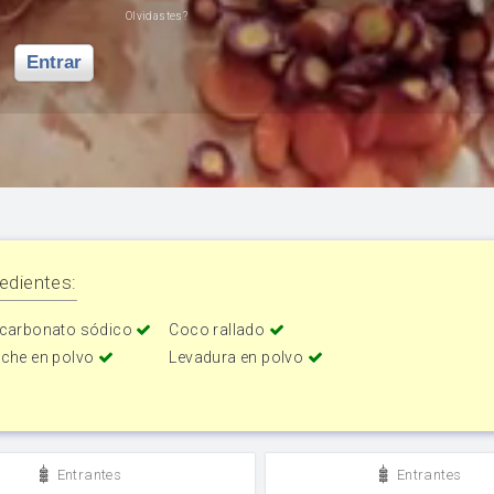
Olvidastes?
Entrar
edientes:
icarbonato sódico
Coco rallado
eche en polvo
Levadura en polvo
Entrantes
Entrantes