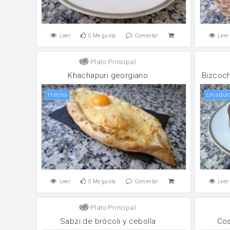
Leer
0
Me gusta
Comentar
Leer
Plato Principal
Khachapuri georgiano
Bizcoch
harina
levadur
Leer
0
Me gusta
Comentar
Leer
Plato Principal
Sabzi de brócoli y cebolla
Cos