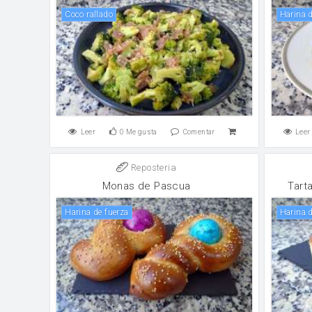
Coco rallado
Harina
Leer
0
Me gusta
Comentar
Leer
Reposteria
Monas de Pascua
Tart
harina de fuerza
Harina