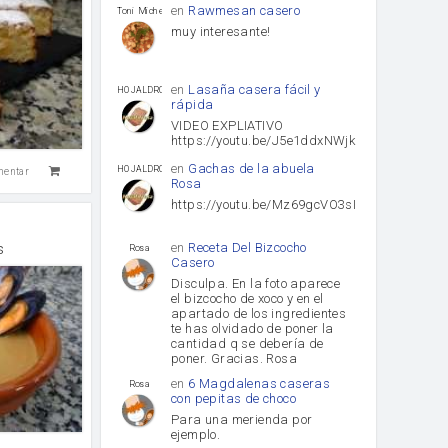
en
Rawmesan casero
Toni Michel Caubet
muy interesante!
en
Lasaña casera fácil y
HOJALDROSA TV
rápida
VIDEO EXPLIATIVO
https://youtu.be/J5e1ddxNWjk
en
Gachas de la abuela
HOJALDROSA TV
mentar
Rosa
https://youtu.be/Mz69gcVO3sI
en
Receta Del Bizcocho
s
Rosa
Casero
Disculpa. En la foto aparece
el bizcocho de xoco y en el
apartado de los ingredientes
te has olvidado de poner la
cantidad q se debería de
poner. Gracias. Rosa
en
6 Magdalenas caseras
Rosa
con pepitas de choco
Para una merienda por
ejemplo.