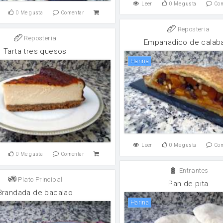
Leer
0
Me gusta
Co
0
Me gusta
Comentar
Reposteria
Reposteria
Empanadico de calab
Tarta tres quesos
harina
Leer
0
Me gusta
Co
0
Me gusta
Comentar
Entrantes
Plato Principal
Pan de pita
Brandada de bacalao
harina