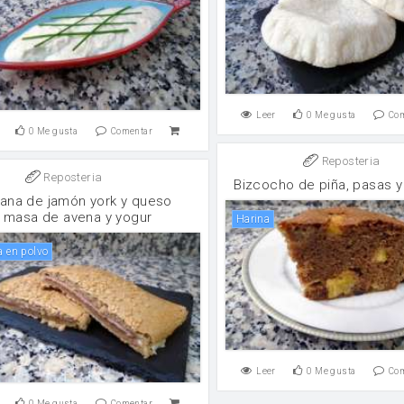
Leer
0
Me gusta
Co
0
Me gusta
Comentar
Reposteria
Reposteria
Bizcocho de piña, pasas y
tana de jamón york y queso
 masa de avena y yogur
harina
a en polvo
Leer
0
Me gusta
Co
0
Me gusta
Comentar