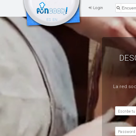
Login
ES
EN
DES
La red soc
Escribe tu
Password