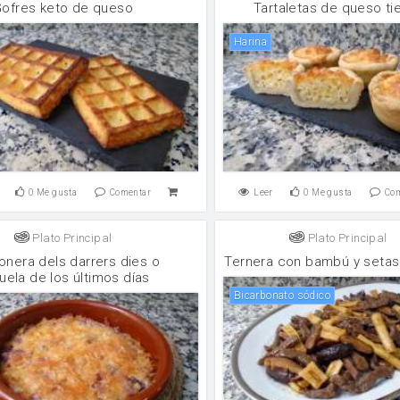
ofres keto de queso
Tartaletas de queso ti
harina
0
Me gusta
Comentar
Leer
0
Me gusta
Co
Plato Principal
Plato Principal
onera dels darrers dies o
Ternera con bambú y setas 
uela de los últimos días
Bicarbonato sódico