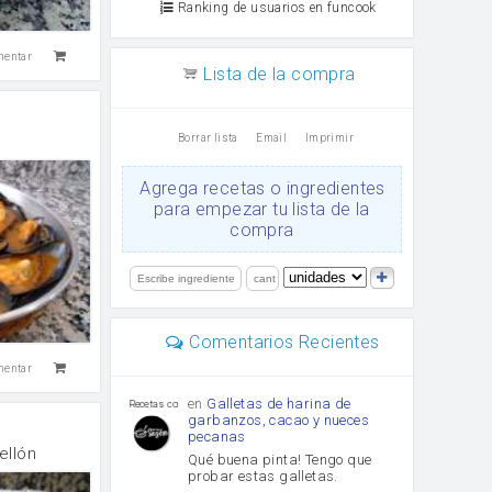
Ranking de usuarios en funcook
mentar
Lista de la compra
Borrar lista
Email
Imprimir
Agrega recetas o ingredientes
para empezar tu lista de la
compra
Comentarios Recientes
mentar
en
Galletas de harina de
Recetas con sazon
garbanzos, cacao y nueces
pecanas
ellón
Qué buena pinta! Tengo que
probar estas galletas.