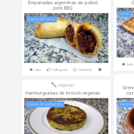
Empanadas argentinas de pulled
G
pork BBQ
leche
harina de fuerza
Leer
Leer
0
Me gusta
Comentar
Veganas
Greix
Hamburguesas de brócoli veganas
caz
Harina de garbanzos
harina