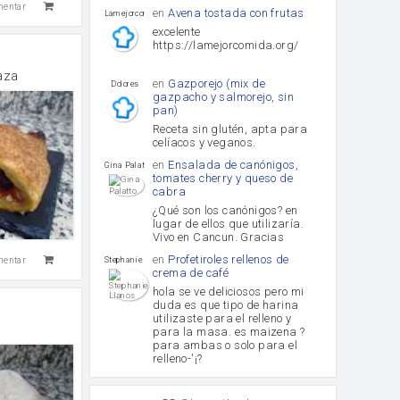
mentar
en
Avena tostada con frutas
lamejorcomida
excelente
https://lamejorcomida.org/
aza
en
Gazporejo (mix de
Dolores
gazpacho y salmorejo, sin
pan)
Receta sin glutén, apta para
celíacos y veganos.
en
Ensalada de canónigos,
Gina Palatto
tomates cherry y queso de
cabra
¿Qué son los canónigos? en
lugar de ellos que utilizaría.
Vivo en Cancun. Gracias
en
Profetiroles rellenos de
mentar
Stephanie Llanos
crema de café
hola se ve deliciosos pero mi
duda es que tipo de harina
utilizaste para el relleno y
para la masa. es maizena ?
para ambas o solo para el
relleno-'¡?