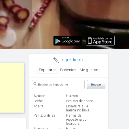
Ingredientes
Populares
Recientes
Me gustan
Buscar
Azúcar
huevos
leche
Pepitas de choco
aceite
Levadura si la
harina no lleva
Pellizco de sal
Harina de
reposteria con
levadura
Azúcar avainillado
harina