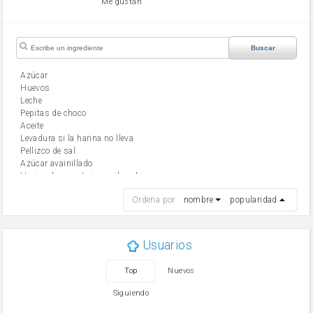
Me gustan
Buscar
Azúcar
huevos
leche
Pepitas de choco
aceite
Levadura si la harina no lleva
Pellizco de sal
Azúcar avainillado
Harina de reposteria con levadura
harina
Ordena por:
nombre
popularidad
cebolla
mantequilla
ajo
aceite de oliva
Usuarios
huevo
zanahoria
Top
Nuevos
tomate
levadura en polvo
Siguiendo
Opcional: Azúcar avainillado