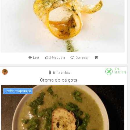
Leer
2
Me gusta
Comentar
SIN
Entrantes
GLUTEN
Crema de calçots
leche evaporada