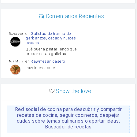
perejil
carne picada
Diente de ajo
Comentarios Recientes
mayonesa
Tomates
Puerro
en
Galletas de harina de
Recetas con sazon
garbanzos, cacao y nueces
pecanas
Qué buena pinta! Tengo que
probar estas galletas.
en
Rawmesan casero
Toni Michel Caubet
muy interesante!
en
Lasaña casera fácil y
HOJALDROSA TV
rápida
Show the love
VIDEO EXPLIATIVO
https://youtu.be/J5e1ddxNWjk
Red social de cocina para descubrir y compartir
en
Gachas de la abuela
HOJALDROSA TV
Rosa
recetas de cocina, seguir cocineros, despejar
dudas sobre temas culinarios o aportar ideas.
https://youtu.be/Mz69gcVO3sI
Buscador de recetas
en
Receta Del Bizcocho
Rosa