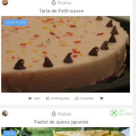
Postres
Tarta de Petit-suisse
leche entera
Leer
24
Me gusta
Comentar
SIN
Postres
GLUTEN
Pastel de queso japonés
leche