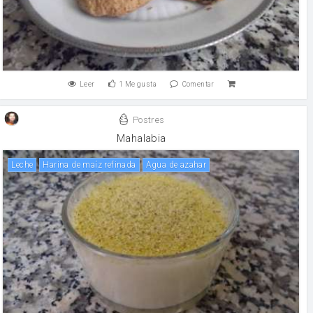
Leer
1
Me gusta
Comentar
Postres
Mahalabia
leche
Harina de maíz refinada
Agua de azahar