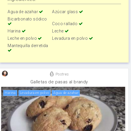
Agua de azahar
Azúcar glass
Bicarbonato sódico
Coco rallado
Harina
Leche
Leche en polvo
Levadura en polvo
Mantequilla derretida
Postres
Galletas de pasas al brandy
harina
levadura en polvo
Agua de azahar