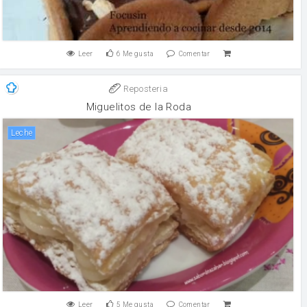
Leer
6
Me gusta
Comentar
Reposteria
Miguelitos de la Roda
leche
Leer
5
Me gusta
Comentar