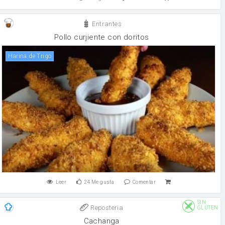
Entrantes
Pollo curjiente con doritos
Harina de Trigo
Leer
24
Me gusta
Comentar
SIN
Reposteria
GLUTEN
Cachanga