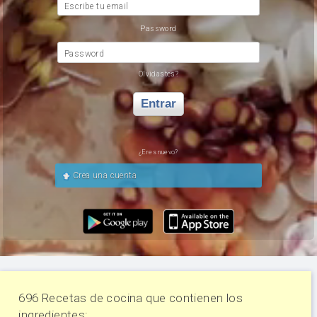
Escribe tu email
Password
Password
Olvidastes?
Entrar
¿Eres nuevo?
Crea una cuenta
696 Recetas de cocina que contienen los
ingredientes: