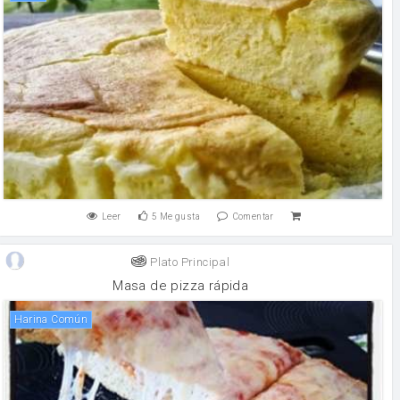
Leer
5
Me gusta
Comentar
Plato Principal
Masa de pizza rápida
Harina Común