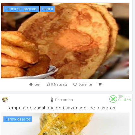
Harina sin preparar
harina
Leer
8
Me gusta
Comentar
SIN
Entrantes
GLUTEN
Tempura de zanahoria con sazonador de plancton
harina de arroz