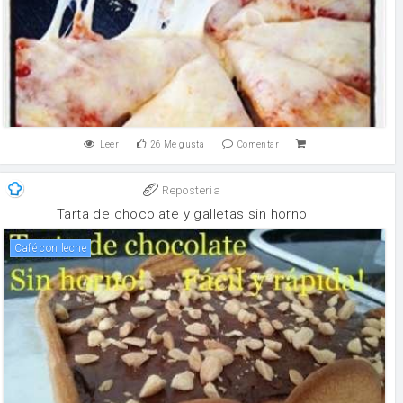
Leer
26
Me gusta
Comentar
Reposteria
Tarta de chocolate y galletas sin horno
Café con leche