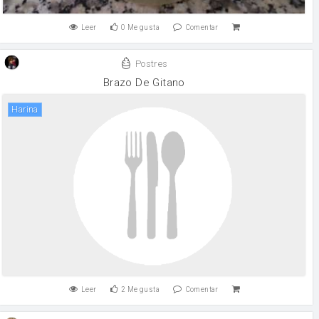
Leer
0
Me gusta
Comentar
Postres
Brazo De Gitano
harina
Leer
2
Me gusta
Comentar