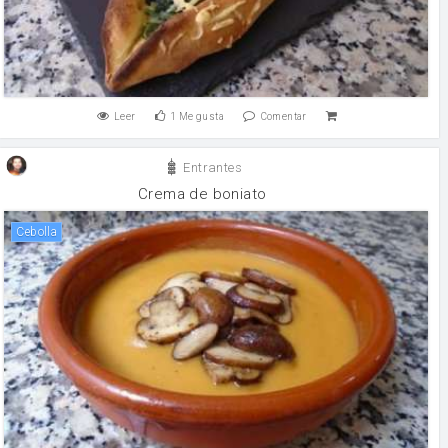
Leer
1
Me gusta
Comentar
Entrantes
Crema de boniato
cebolla