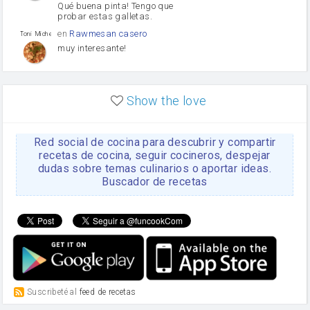
Qué buena pinta! Tengo que
probar estas galletas.
en
Rawmesan casero
Toni Michel Caubet
muy interesante!
en
Lasaña casera fácil y
HOJALDROSA TV
rápida
Show the love
VIDEO EXPLIATIVO
https://youtu.be/J5e1ddxNWjk
Red social de cocina para descubrir y compartir
en
Gachas de la abuela
HOJALDROSA TV
Rosa
recetas de cocina, seguir cocineros, despejar
dudas sobre temas culinarios o aportar ideas.
https://youtu.be/Mz69gcVO3sI
Buscador de recetas
en
Receta Del Bizcocho
Rosa
Casero
Disculpa. En la foto aparece
el bizcocho de xoco y en el
apartado de los ingredientes
te has olvidado de poner la
cantidad q se debería de
poner. Gracias. Rosa
en
6 Magdalenas caseras
Suscribeté al
feed de recetas
Rosa
con pepitas de choco