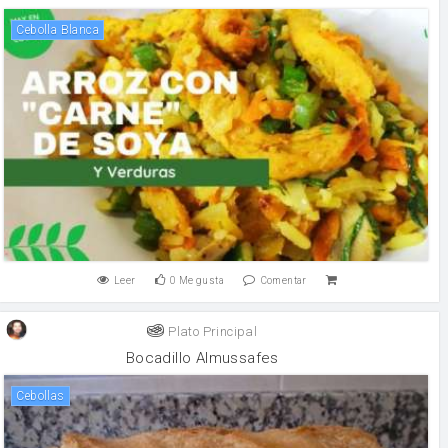
Cebolla Blanca
Leer
0
Me gusta
Comentar
Plato Principal
Bocadillo Almussafes
Cebollas