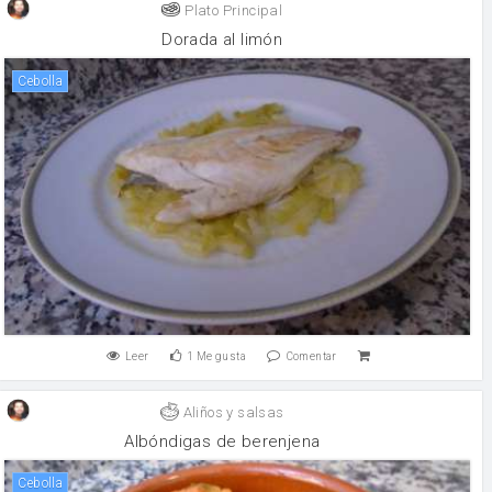
Plato Principal
Dorada al limón
cebolla
Leer
1
Me gusta
Comentar
Aliños y salsas
Albóndigas de berenjena
cebolla