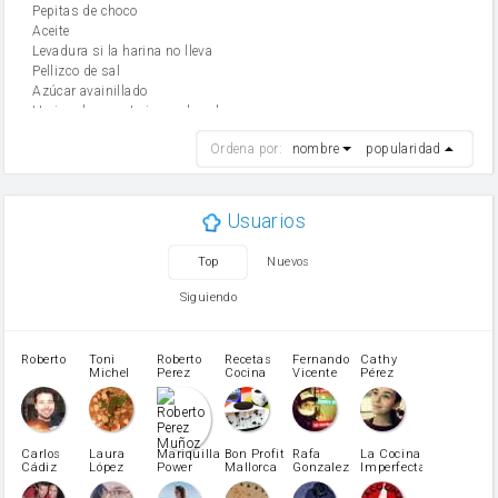
Pepitas de choco
aceite
Levadura si la harina no lleva
Pellizco de sal
Azúcar avainillado
Harina de reposteria con levadura
harina
Ordena por:
nombre
popularidad
cebolla
mantequilla
ajo
aceite de oliva
Usuarios
huevo
zanahoria
Top
Nuevos
tomate
levadura en polvo
Siguiendo
Harina para bizcocho
Opcional: Azúcar avainillado
Opcional: Ron o Whisky
Roberto
Toni
Roberto
Recetas
Fernando
Cathy
azucar
Michel
Perez
Cocina
Vicente
Pérez
Caubet
Muñoz
patatas
pimiento rojo
Pimentón
pimiento verde
Carlos
Laura
Mariquilla
Bon Profit
Rafa
La Cocina
Cádiz
López
Power
Mallorca
Gonzalez
Imperfecta
miel
Martínez
vino blanco