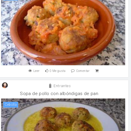
Leer
0
Me gusta
Comentar
Entrantes
Sopa de pollo con albóndigas de pan
cebolla