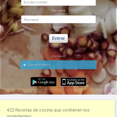
Escribe tu email
Password
Password
Olvidastes?
Entrar
¿Eres nuevo?
Crea una cuenta
422 Recetas de cocina que contienen los
ingredientes: