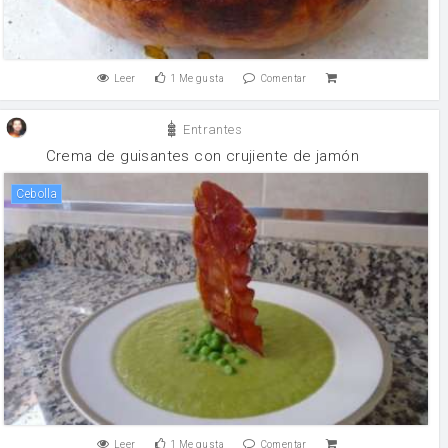
Leer
1
Me gusta
Comentar
Entrantes
Crema de guisantes con crujiente de jamón
cebolla
Leer
1
Me gusta
Comentar