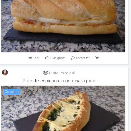
Leer
1
Me gusta
Comentar
Plato Principal
Pide de espinacas o ispanakli pide
Cebollas