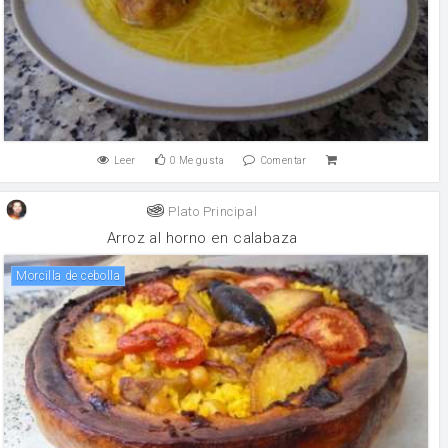
Leer
0
Me gusta
Comentar
Plato Principal
Arroz al horno en calabaza
Morcilla de cebolla