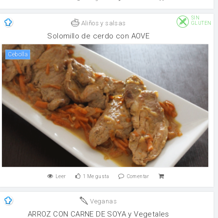
SIN
Aliños y salsas
GLUTEN
Solomillo de cerdo con AOVE
cebolla
Leer
1
Me gusta
Comentar
Veganas
ARROZ CON CARNE DE SOYA y Vegetales