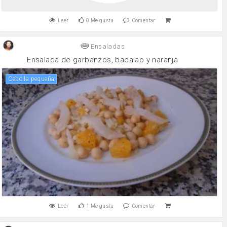
Leer
0
Me gusta
Comentar
Ensaladas
Ensalada de garbanzos, bacalao y naranja
Cebolla pequeña
Leer
1
Me gusta
Comentar