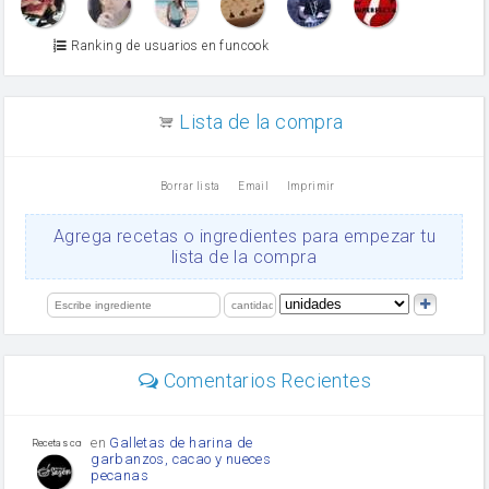
Azúcar glass
Azúcar moreno
Ranking de usuarios en funcook
Zumo de limón
arroz
canela en polvo
aceite de girasol
Lista de la compra
Dientes de ajo
vinagre
nata
Borrar lista
Email
Imprimir
Cacao en polvo
queso rallado
Ajos
Agrega recetas o ingredientes para empezar tu
Levadura
lista de la compra
salsa de soja
orégano
limón
perejil
carne picada
Diente de ajo
Comentarios Recientes
mayonesa
Tomates
Puerro
en
Galletas de harina de
Recetas con sazon
garbanzos, cacao y nueces
pecanas