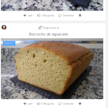
Leer
0
Me gusta
Comentar
Reposteria
Bizcocho de aguacate
huevos
Leer
0
Me gusta
Comentar