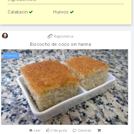
Calabacin
Huevos
Reposteria
Bizcocho de coco sin harina
huevos
Leer
0
Me gusta
Comentar