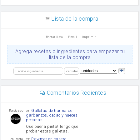
arroz
canela en polvo
aceite de girasol
Lista de la compra
Dientes de ajo
vinagre
nata
Borrar lista
Email
Imprimir
Cacao en polvo
queso rallado
Ajos
Agrega recetas o ingredientes para empezar tu
orégano
lista de la compra
Levadura
salsa de soja
limón
perejil
carne picada
Diente de ajo
Comentarios Recientes
mayonesa
Tomates
Puerro
en
Galletas de harina de
Recetas con sazon
garbanzos, cacao y nueces
pecanas
Qué buena pinta! Tengo que
probar estas galletas.
en
Rawmesan casero
Toni Michel Caubet