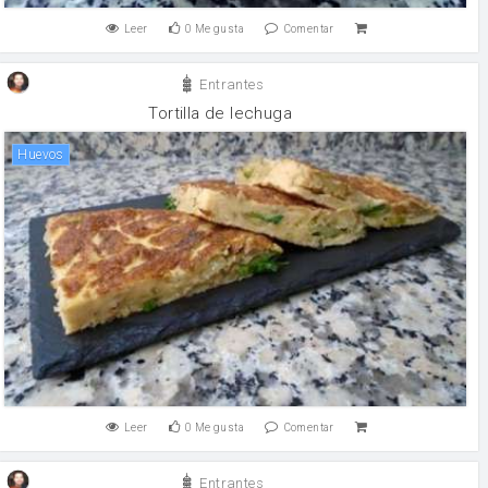
Leer
0
Me gusta
Comentar
Entrantes
Tortilla de lechuga
huevos
Leer
0
Me gusta
Comentar
Entrantes