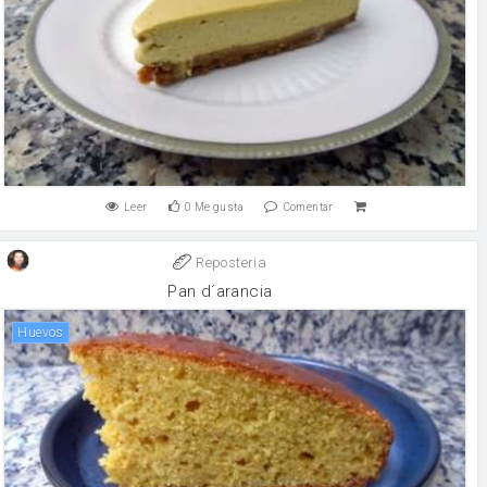
Leer
0
Me gusta
Comentar
Reposteria
Pan d´arancia
huevos