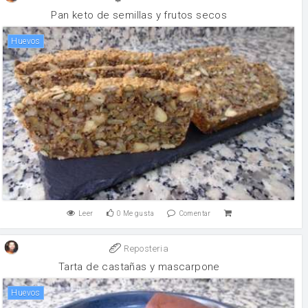
Pan keto de semillas y frutos secos
huevos
Leer
0
Me gusta
Comentar
Reposteria
Tarta de castañas y mascarpone
huevos