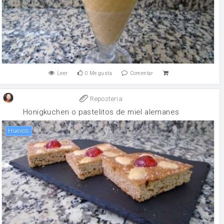
Leer
0
Me gusta
Comentar
Reposteria
Honigkuchen o pastelitos de miel alemanes
huevos