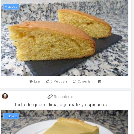
huevos
Leer
0
Me gusta
Comentar
Reposteria
Tarta de queso, lima, aguacate y espinacas
huevos