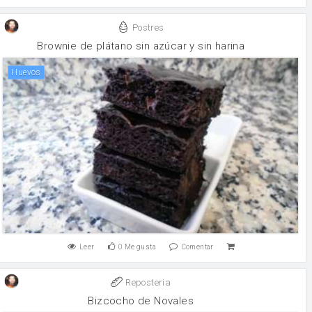
Postres
Brownie de plátano sin azúcar y sin harina
huevos
Leer
0
Me gusta
Comentar
Reposteria
Bizcocho de Novales