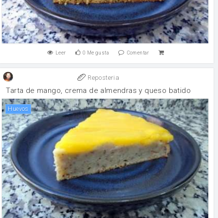
Leer
0
Me gusta
Comentar
Reposteria
Tarta de mango, crema de almendras y queso batido
huevos