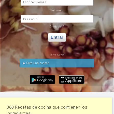
Escribe tu email
Password
Password
Olvidastes?
Entrar
¿Eres nuevo?
Crea una cuenta
360 Recetas de cocina que contienen los
ingredientes: