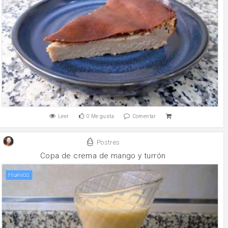
Leer
0
Me gusta
Comentar
Postres
Copa de crema de mango y turrón
huevos