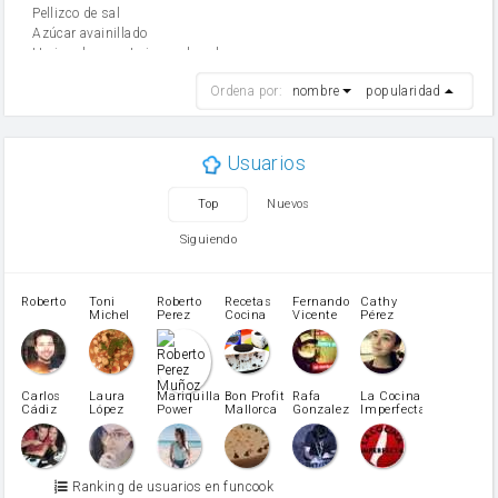
Pellizco de sal
Azúcar avainillado
Harina de reposteria con levadura
harina
Ordena por:
nombre
popularidad
cebolla
mantequilla
ajo
aceite de oliva
Usuarios
huevo
zanahoria
Top
Nuevos
tomate
levadura en polvo
Siguiendo
Opcional: Ron o Whisky
Harina para bizcocho
Opcional: Azúcar avainillado
Roberto
Toni
Roberto
Recetas
Fernando
Cathy
azucar
Michel
Perez
Cocina
Vicente
Pérez
Caubet
Muñoz
patatas
pimiento rojo
Pimentón
pimiento verde
Carlos
Laura
Mariquilla
Bon Profit
Rafa
La Cocina
Cádiz
López
Power
Mallorca
Gonzalez
Imperfecta
miel
Martínez
vino blanco
Azúcar glass
Azúcar moreno
Ranking de usuarios en funcook
Zumo de limón