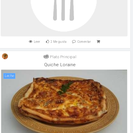
Leer
2
Me gusta
Comentar
Plato Principal
Quiche Loraine
leche