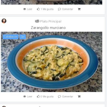
Leer
1
Me gusta
Comentar
Plato Principal
Zarangollo murciano
calabacín
sal
Leer
0
Me gusta
Comentar