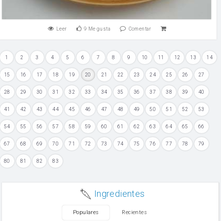
Leer
9
Me gusta
Comentar
1
2
3
4
5
6
7
8
9
10
11
12
13
14
15
16
17
18
19
20
21
22
23
24
25
26
27
28
29
30
31
32
33
34
35
36
37
38
39
40
41
42
43
44
45
46
47
48
49
50
51
52
53
54
55
56
57
58
59
60
61
62
63
64
65
66
67
68
69
70
71
72
73
74
75
76
77
78
79
80
81
82
83
Ingredientes
Populares
Recientes