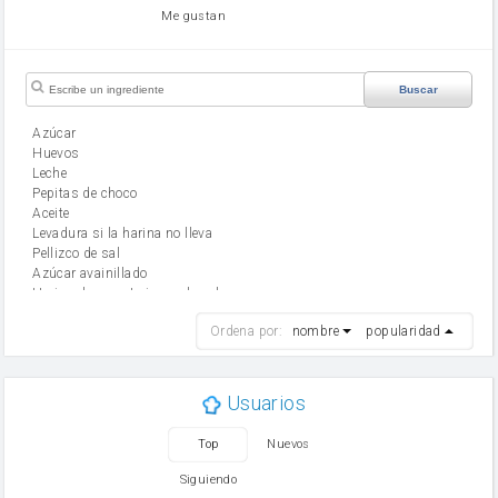
Me gustan
Buscar
Azúcar
huevos
leche
Pepitas de choco
aceite
Levadura si la harina no lleva
Pellizco de sal
Azúcar avainillado
Harina de reposteria con levadura
harina
Ordena por:
nombre
popularidad
cebolla
mantequilla
ajo
aceite de oliva
Usuarios
huevo
zanahoria
Top
Nuevos
tomate
levadura en polvo
Siguiendo
Opcional: Ron o Whisky