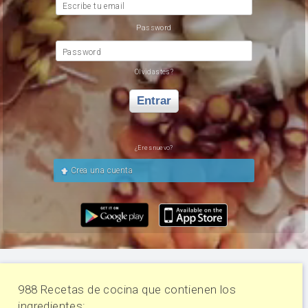
Escribe tu email
Password
Password
Olvidastes?
Entrar
¿Eres nuevo?
Crea una cuenta
988 Recetas de cocina que contienen los
ingredientes: