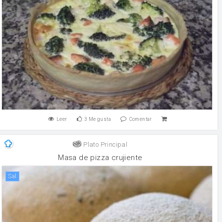
Leer
3
Me gusta
Comentar
Plato Principal
Masa de pizza crujiente
sal