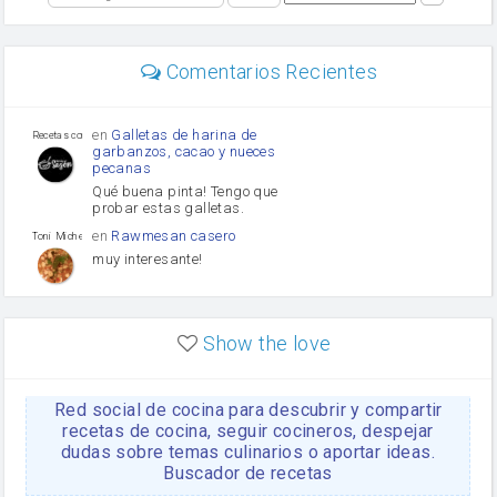
perejil
carne picada
Diente de ajo
Comentarios Recientes
mayonesa
Tomates
Puerro
en
Galletas de harina de
Recetas con sazon
garbanzos, cacao y nueces
pecanas
Qué buena pinta! Tengo que
probar estas galletas.
en
Rawmesan casero
Toni Michel Caubet
muy interesante!
en
Lasaña casera fácil y
HOJALDROSA TV
rápida
Show the love
VIDEO EXPLIATIVO
https://youtu.be/J5e1ddxNWjk
Red social de cocina para descubrir y compartir
en
Gachas de la abuela
HOJALDROSA TV
Rosa
recetas de cocina, seguir cocineros, despejar
dudas sobre temas culinarios o aportar ideas.
https://youtu.be/Mz69gcVO3sI
Buscador de recetas