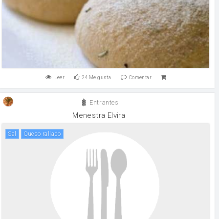
Leer
24
Me gusta
Comentar
Entrantes
Menestra Elvira
sal
queso rallado