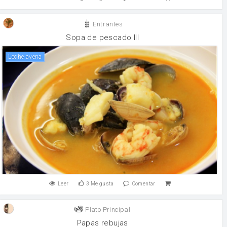
Entrantes
Sopa de pescado III
leche avena
Leer
3
Me gusta
Comentar
Plato Principal
Papas rebujas