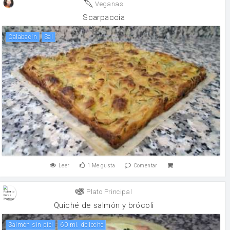
Veganas
Scarpaccia
calabacín
sal
Leer
1
Me gusta
Comentar
Plato Principal
Quiché de salmón y brócoli
Salmón sin piel
60 ml. de leche