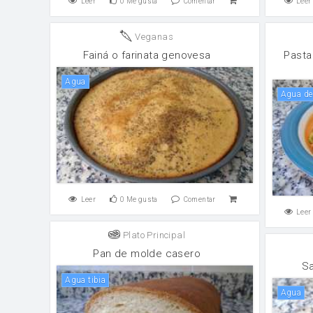
Leer
0
Me gusta
Comentar
Leer
Veganas
Fainá o farinata genovesa
Pasta
agua
Agua d
Leer
0
Me gusta
Comentar
Leer
Plato Principal
Pan de molde casero
Sa
Agua tibia
agua