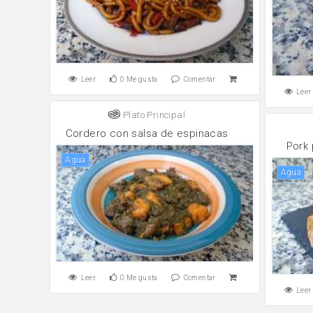
Leer
0
Me gusta
Comentar
Leer
Plato Principal
Cordero con salsa de espinacas
Pork 
agua
agua
Leer
0
Me gusta
Comentar
Leer