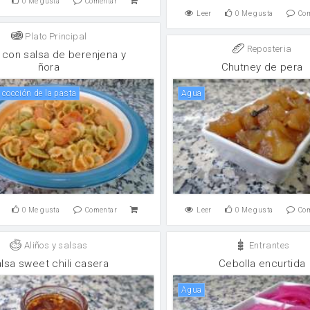
0
Me gusta
Comentar
Leer
0
Me gusta
Co
Plato Principal
Reposteria
 con salsa de berenjena y
ñora
Chutney de pera
e cocción de la pasta
agua
0
Me gusta
Comentar
Leer
0
Me gusta
Co
Aliños y salsas
Entrantes
lsa sweet chili casera
Cebolla encurtida
agua