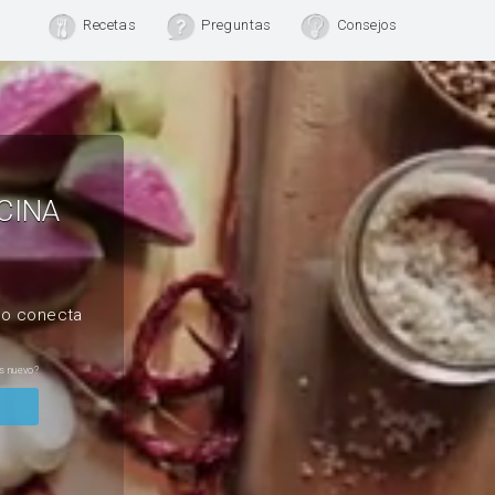
Recetas
Preguntas
Consejos
CINA
, o conecta
s nuevo?