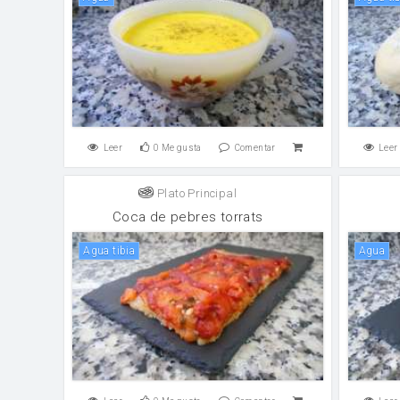
Leer
0
Me gusta
Comentar
Leer
Plato Principal
Coca de pebres torrats
Agua tibia
agua