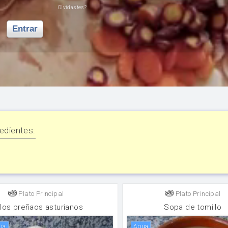
Olvidastes?
Entrar
edientes:
Plato Principal
Plato Principal
llos preñaos asturianos
Sopa de tomillo
bia
agua