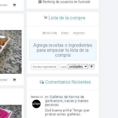
Ranking de usuarios en funcook
mentar
Lista de la compra
Borrar lista
Email
Imprimir
Agrega recetas o ingredientes
para empezar tu lista de la
compra
mentar
Comentarios Recientes
en
Galletas de harina de
Recetas con sazon
garbanzos, cacao y nueces
pecanas
Qué buena pinta! Tengo que
probar estas galletas.