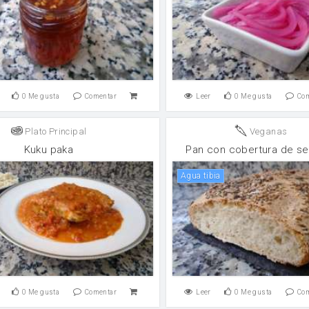
0
Me gusta
Comentar
Leer
0
Me gusta
Co
Plato Principal
Veganas
Kuku paka
Pan con cobertura de se
Agua tibia
0
Me gusta
Comentar
Leer
0
Me gusta
Co