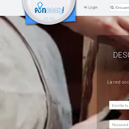
Login
ES
EN
DES
La red soc
Escribe tu
Password