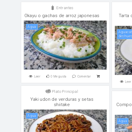
Entrantes
Okayu o gachas de arroz japonesas
Tarta 
agua
Aguacates (unos 250 gr. una vez pelados y
deshue
Leer
0
Me gusta
Comentar
Leer
Plato Principal
Yaki udon de verduras y setas
shiitake
Compot
agua
agua