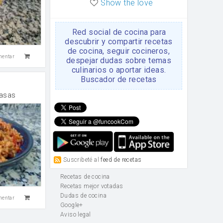
Show the love
Red social de cocina para
descubrir y compartir recetas
de cocina, seguir cocineros,
mentar
despejar dudas sobre temas
culinarios o aportar ideas.
Buscador de recetas
pasas
Suscribeté al
feed de recetas
Recetas de cocina
Recetas mejor votadas
Dudas de cocina
mentar
Google+
Aviso legal