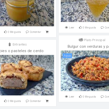
Leer
0
Me gusta
Co
0
Me gusta
Comentar
Plato Principal
Entrantes
Bulgur con verduras y 
pies o pasteles de cerdo
agua
Leer
0
Me gusta
Co
0
Me gusta
Comentar