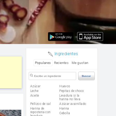
Ingredientes
Populares
Recientes
Me gustan
Buscar
Azúcar
huevos
leche
Pepitas de choco
aceite
Levadura si la
harina no lleva
Pellizco de sal
Azúcar avainillado
Harina de
harina
reposteria con
cebolla
levadura