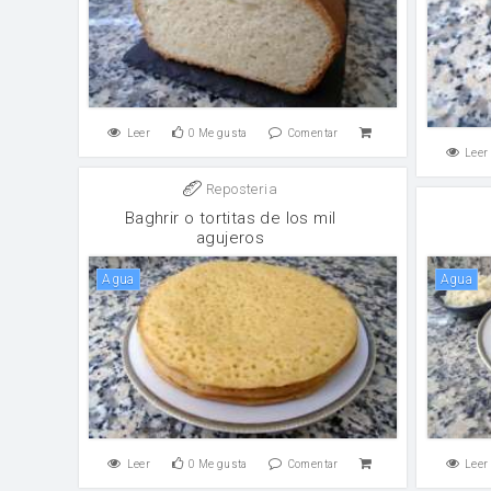
Leer
0
Me gusta
Comentar
Leer
Reposteria
Baghrir o tortitas de los mil
agujeros
agua
agua
Leer
0
Me gusta
Comentar
Leer