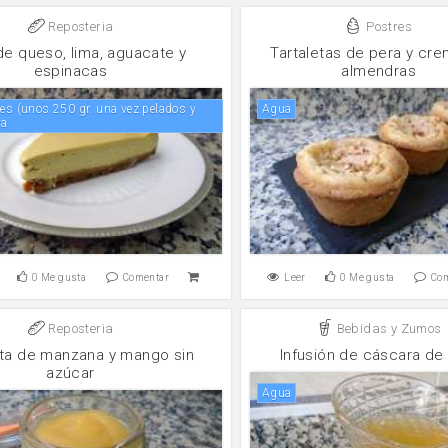
Reposteria
Postres
de queso, lima, aguacate y
Tartaletas de pera y cr
espinacas
almendras
agua
sa
0
Me gusta
Comentar
Leer
0
Me gusta
Co
Reposteria
Bebidas y Zumos
a de manzana y mango sin
Infusión de cáscara de
azúcar
agua