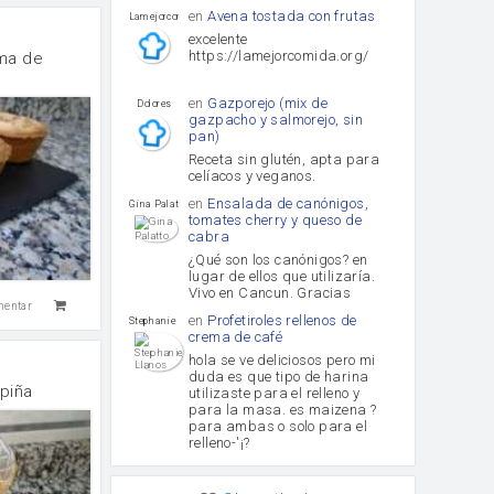
en
Avena tostada con frutas
lamejorcomida
excelente
https://lamejorcomida.org/
ema de
en
Gazporejo (mix de
Dolores
gazpacho y salmorejo, sin
pan)
Receta sin glutén, apta para
celíacos y veganos.
en
Ensalada de canónigos,
Gina Palatto
tomates cherry y queso de
cabra
¿Qué son los canónigos? en
lugar de ellos que utilizaría.
Vivo en Cancun. Gracias
mentar
en
Profetiroles rellenos de
Stephanie Llanos
crema de café
hola se ve deliciosos pero mi
duda es que tipo de harina
 piña
utilizaste para el relleno y
para la masa. es maizena ?
para ambas o solo para el
relleno-'¡?