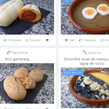
0
Me gusta
Comentar
Leer
1
Me gusta
Co
Reposteria
Veganas
Roti gambang
Smoothie bowl de mango,
agua de coco
agua de coco