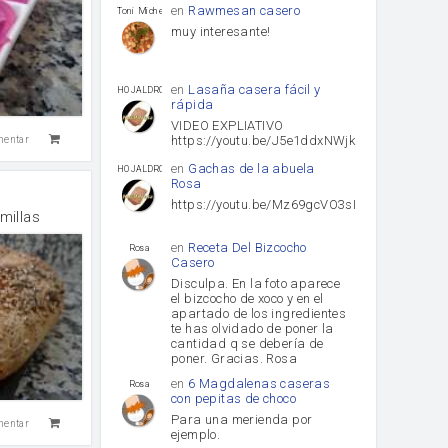
en
Rawmesan casero
Toni Michel Caubet
muy interesante!
en
Lasaña casera fácil y
HOJALDROSA TV
rápida
VIDEO EXPLIATIVO
https://youtu.be/J5e1ddxNWjk
mentar
en
Gachas de la abuela
HOJALDROSA TV
Rosa
https://youtu.be/Mz69gcVO3sI
millas
en
Receta Del Bizcocho
Rosa
Casero
Disculpa. En la foto aparece
el bizcocho de xoco y en el
apartado de los ingredientes
te has olvidado de poner la
cantidad q se debería de
poner. Gracias. Rosa
en
6 Magdalenas caseras
Rosa
con pepitas de choco
Para una merienda por
mentar
ejemplo.