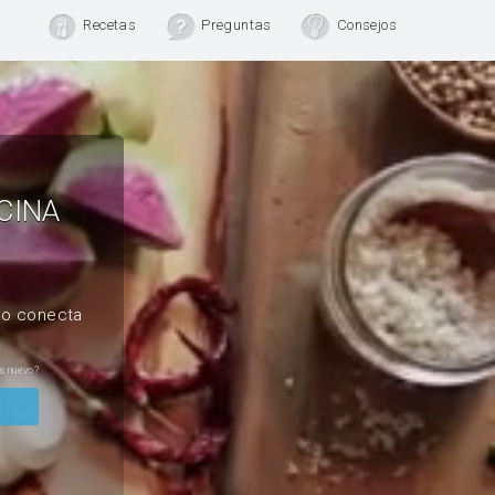
Recetas
Preguntas
Consejos
CINA
, o conecta
s nuevo?