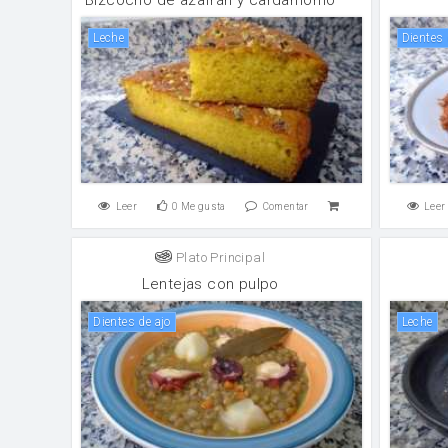
leche
Dientes
Leer
0
Me gusta
Comentar
Leer
Plato Principal
Lentejas con pulpo
Dientes de ajo
leche