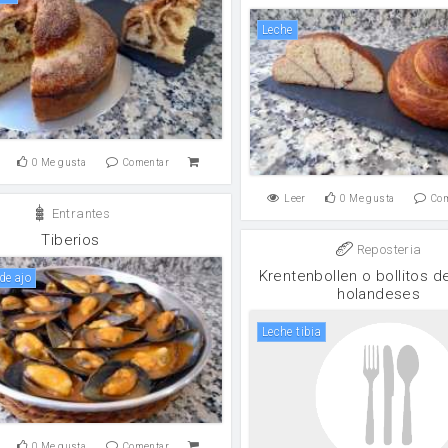
leche
0
Me gusta
Comentar
Leer
0
Me gusta
Co
Entrantes
Tiberios
Reposteria
Krentenbollen o bollitos d
 de ajo
holandeses
Leche tibia
0
Me gusta
Comentar