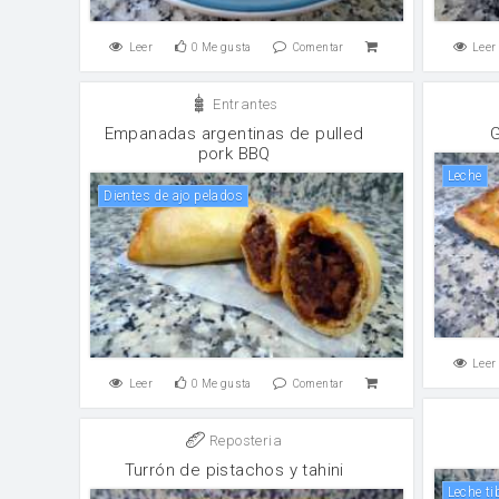
Leer
0
Me gusta
Comentar
Leer
Entrantes
Empanadas argentinas de pulled
G
pork BBQ
leche
Dientes de ajo pelados
Leer
Leer
0
Me gusta
Comentar
Reposteria
Turrón de pistachos y tahini
Leche ti