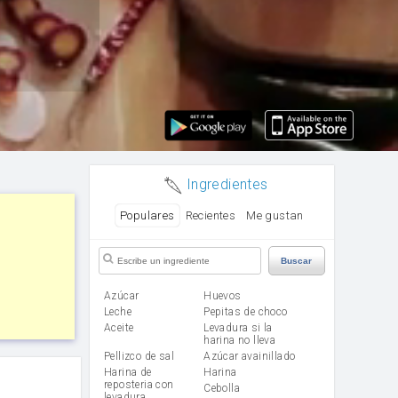
Ingredientes
Populares
Recientes
Me gustan
Buscar
Azúcar
huevos
leche
Pepitas de choco
aceite
Levadura si la
harina no lleva
Pellizco de sal
Azúcar avainillado
Harina de
harina
reposteria con
cebolla
levadura