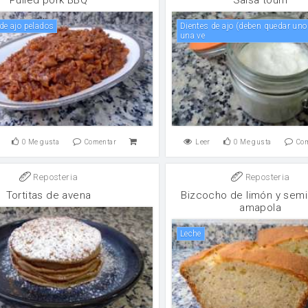
 de ajo pelados
Dientes de ajo (deben quedar unos 25 30 gr.
una ve
0
Me gusta
Comentar
Leer
0
Me gusta
Co
Reposteria
Reposteria
Tortitas de avena
Bizcocho de limón y semi
amapola
leche