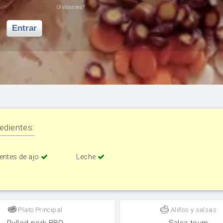
Olvidastes?
Entrar
edientes:
entes de ajo
Leche
Plato Principal
Aliños y salsas
Pulled pork BBQ
Salsa toum