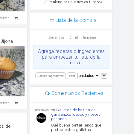
Ranking de usuarios en funcook
mentar
Lista de la compra
Borrar lista
Email
Imprimir
Jijona
Agrega recetas o ingredientes
para empezar tu lista de la
compra
Comentarios Recientes
mentar
en
Galletas de harina de
Recetas con sazon
garbanzos, cacao y nueces
pecanas
Qué buena pinta! Tengo que
os de
probar estas galletas.