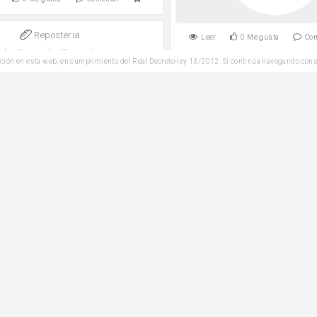
Reposteria
Leer
0
Me gusta
Co
nbollen o bollitos de pasas
ción en esta web, en cumplimiento del Real Decreto-ley 13/2012. Si continúa navegando con
holandeses
Plato Principal
Kaju curry o curry de an
bia
Dientes de ajo
0
Me gusta
Comentar
Leer
0
Me gusta
Co
Plato Principal
Chili con carne
Plato Principal
Fideos fríos con salsa
 de ajo
gochujang