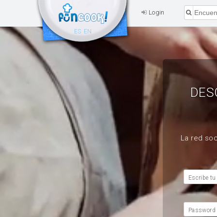
Login
ES
EN
DES
La red soc
Escribe tu
Password