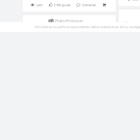
Leer
0
Me gusta
Comentar
Plato Principal
Krente
Solicitamos su permiso para obtener datos estadísticos de su navega
Mac and cheese
Leche caliente
Leche ti
Leer
0
Me gusta
Comentar
Leer
Plato Principal
Pasta con salsa de gochujang y
leche de coco
Dientes
Leche de coco