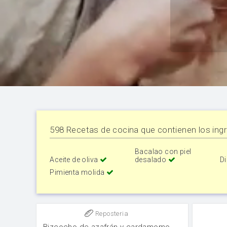
598 Recetas de cocina que contienen los ingr
Bacalao con piel
Aceite de oliva
desalado
Di
Pimienta molida
Reposteria
Bizcocho de azafrán y cardamomo