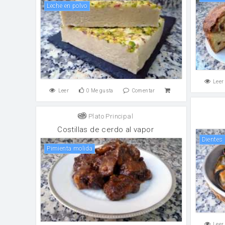
leche en polvo
Leer
Leer
0
Me gusta
Comentar
Plato Principal
Costillas de cerdo al vapor
Dientes
Pimienta molida
Leer