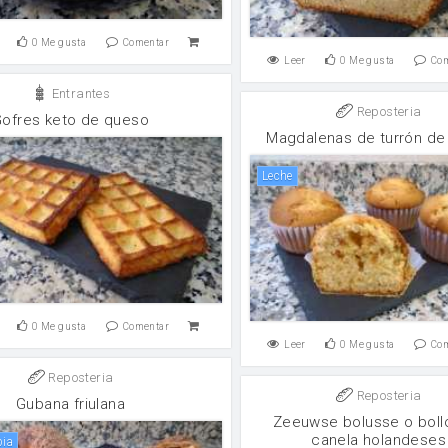
0
Me gusta
Comentar
Leer
0
Me gusta
Co
Entrantes
Reposteria
ofres keto de queso
Magdalenas de turrón de 
leche
0
Me gusta
Comentar
Leer
0
Me gusta
Co
Reposteria
Reposteria
Gubana friulana
Zeeuwse bolusse o boll
canela holandeses
bia