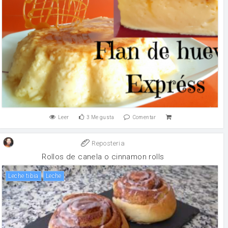
Leer
3
Me gusta
Comentar
Reposteria
Rollos de canela o cinnamon rolls
Leche tibia
leche