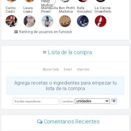
Pimentón
pimiento verde
Carlos
Laura
Mariquilla
Bon Profit
Rafa
La Cocina
Cádiz
López
Power
Mallorca
Gonzalez
Imperfecta
miel
Martínez
vino blanco
Azúcar glass
Azúcar moreno
Ranking de usuarios en funcook
Zumo de limón
arroz
canela en polvo
aceite de girasol
Lista de la compra
Dientes de ajo
vinagre
nata
Borrar lista
Email
Imprimir
Cacao en polvo
queso rallado
Ajos
Agrega recetas o ingredientes para empezar tu
orégano
lista de la compra
Levadura
salsa de soja
limón
perejil
carne picada
Diente de ajo
Comentarios Recientes
mayonesa
Tomates