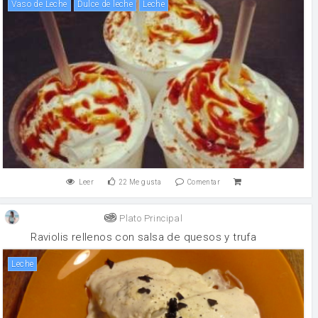
Vaso de Leche
Dulce de leche
leche
Leer
22
Me gusta
Comentar
Plato Principal
Raviolis rellenos con salsa de quesos y trufa
leche