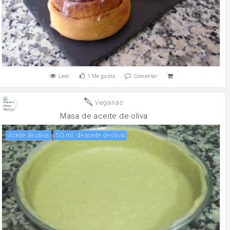
Leer
1
Me gusta
Comentar
Veganas
Masa de aceite de oliva
aceite de oliva
50 ml. de aceite de oliva