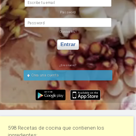
Escribe tu email
Password
Password
Olvidastes?
Entrar
¿Eres nuevo?
Crea una cuenta
598 Recetas de cocina que contienen los
ingredientes: