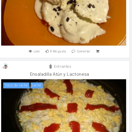
Leer
8
Me gusta
Comentar
Entrantes
Ensaladilla Atún y Lactonesa
Vaso de Leche
leche