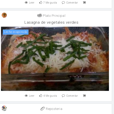
Leer
7
Me gusta
Comentar
Plato Principal
Lasagna de vegetales verdes
leche evaporada
Leer
4
Me gusta
Comentar
Reposteria