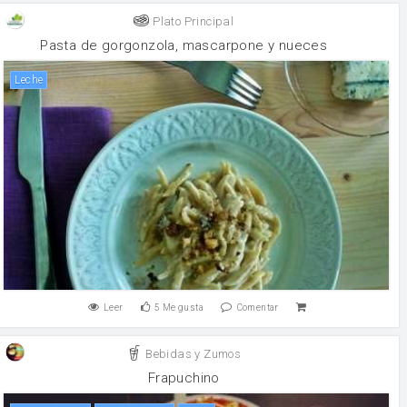
Plato Principal
Pasta de gorgonzola, mascarpone y nueces
leche
Leer
5
Me gusta
Comentar
Bebidas y Zumos
Frapuchino