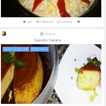
Leer
4
Me gusta
Comentar
Postres
Quesillo Canario
leche condensada
leche entera