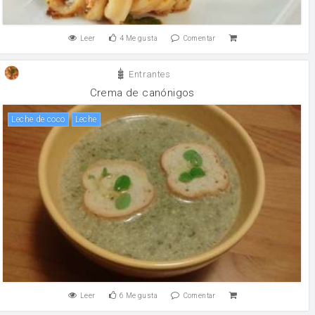
Leer
4
Me gusta
Comentar
Entrantes
Crema de canónigos
Leche de coco
leche
Leer
6
Me gusta
Comentar