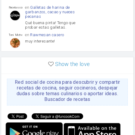
Puerro
en
Galletas de harina de
Recetas con sazon
garbanzos, cacao y nueces
pecanas
Qué buena pinta! Tengo que
probar estas galletas.
en
Rawmesan casero
Toni Michel Caubet
muy interesante!
en
Lasaña casera fácil y
HOJALDROSA TV
rápida
Show the love
VIDEO EXPLIATIVO
https://youtu.be/J5e1ddxNWjk
Red social de cocina para descubrir y compartir
en
Gachas de la abuela
HOJALDROSA TV
Rosa
recetas de cocina, seguir cocineros, despejar
dudas sobre temas culinarios o aportar ideas.
https://youtu.be/Mz69gcVO3sI
Buscador de recetas
en
Receta Del Bizcocho
Rosa
Casero
Disculpa. En la foto aparece
el bizcocho de xoco y en el
apartado de los ingredientes
te has olvidado de poner la