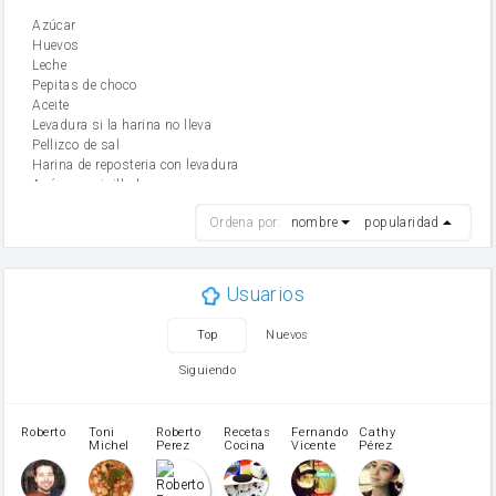
Azúcar
huevos
leche
Pepitas de choco
aceite
Levadura si la harina no lleva
Pellizco de sal
Harina de reposteria con levadura
Azúcar avainillado
harina
Ordena por:
nombre
popularidad
cebolla
mantequilla
ajo
aceite de oliva
Usuarios
huevo
zanahoria
Top
Nuevos
tomate
levadura en polvo
Siguiendo
Opcional: Ron o Whisky
Harina para bizcocho
Opcional: Azúcar avainillado
Roberto
Toni
Roberto
Recetas
Fernando
Cathy
azucar
Michel
Perez
Cocina
Vicente
Pérez
Caubet
Muñoz
patatas
pimiento rojo