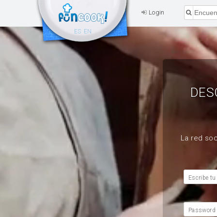
Login
ES
EN
DES
La red soc
Escribe tu
Password