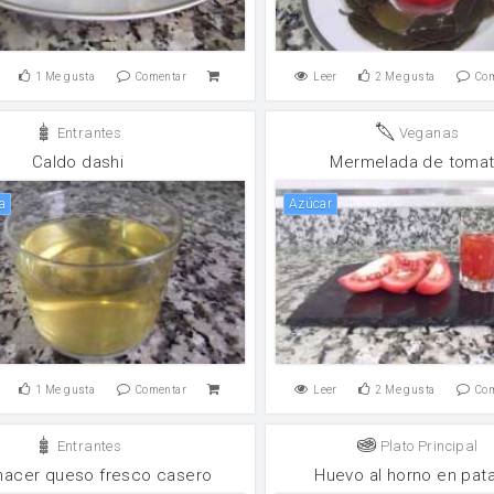
1
Me gusta
Comentar
Leer
2
Me gusta
Co
Entrantes
Veganas
Caldo dashi
Mermelada de toma
ía
Azúcar
1
Me gusta
Comentar
Leer
2
Me gusta
Co
Entrantes
Plato Principal
acer queso fresco casero
Huevo al horno en pat