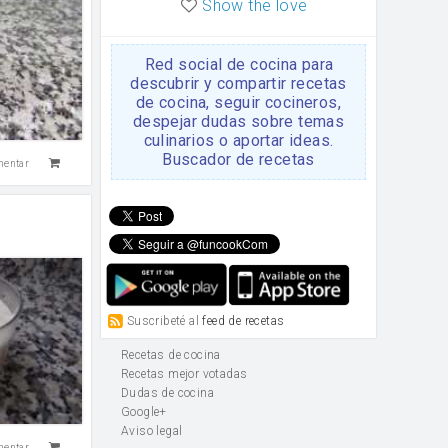
Show the love
Red social de cocina para
descubrir y compartir recetas
de cocina, seguir cocineros,
despejar dudas sobre temas
culinarios o aportar ideas.
Buscador de recetas
mentar
Suscribeté al
feed de recetas
Recetas de cocina
Recetas mejor votadas
Dudas de cocina
Google+
Aviso legal
mentar