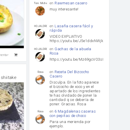
en
Rawmesan casero
Toni Michel Caubet
muy interesante!
en
Lasaña casera fácil y
HOJALDROSA TV
rápida
VIDEO EXPLIATIVO
https://youtu.be/J5e1ddxNWjk
en
Gachas de la abuela
HOJALDROSA TV
Rosa
mentar
https://youtu.be/Mz69gcVO3sI
en
Receta Del Bizcocho
Rosa
Casero
shiitake
Disculpa. En la foto aparece
el bizcocho de xoco y en el
apartado de los ingredientes
te has olvidado de poner la
cantidad q se debería de
poner. Gracias. Rosa
en
6 Magdalenas caseras
Rosa
con pepitas de choco
Para una merienda por
ejemplo.