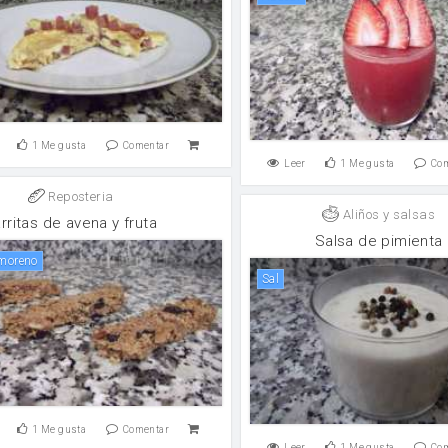
1
Me gusta
Comentar
Leer
1
Me gusta
Co
Reposteria
Aliños y salsas
rritas de avena y fruta
Salsa de pimienta
 moreno
sal
1
Me gusta
Comentar
Leer
1
Me gusta
Co