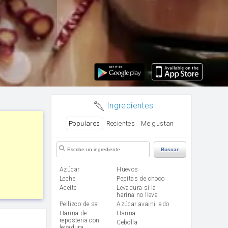
Ingredientes
Populares
Recientes
Me gustan
Buscar
Azúcar
huevos
leche
Pepitas de choco
aceite
Levadura si la
harina no lleva
Pellizco de sal
Azúcar avainillado
Harina de
harina
reposteria con
cebolla
levadura