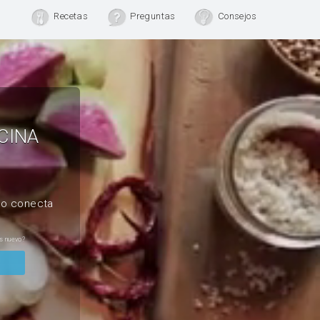
Recetas
Preguntas
Consejos
CINA
, o conecta
s nuevo?