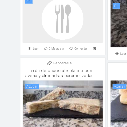
sal
sal
Leer
0
Me gusta
Comentar
Leer
Reposteria
Turrón de chocolate blanco con
avena y almendras caramelizadas
Azúcar
Azúcar