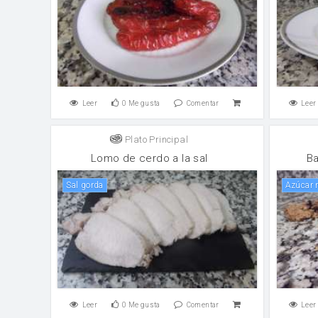
Leer
0
Me gusta
Comentar
Leer
Plato Principal
Lomo de cerdo a la sal
Ba
sal gorda
Azúcar
Leer
0
Me gusta
Comentar
Leer