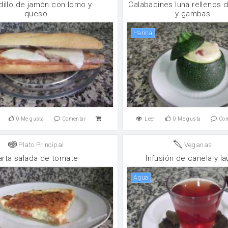
illo de jamón con lomo y
Calabacines luna rellenos 
queso
y gambas
harina
0
Me gusta
Comentar
Leer
0
Me gusta
Co
Plato Principal
Veganas
arta salada de tomate
Infusión de canela y la
agua