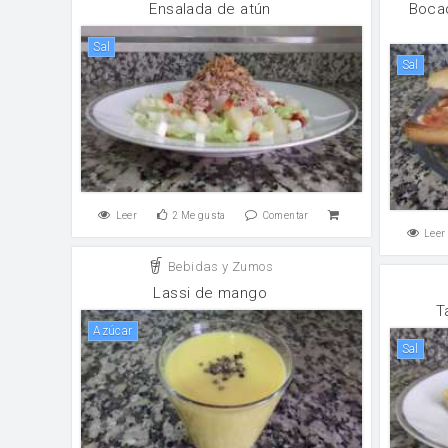
Ensalada de atún
Bocad
sal
sal
Leer
2
Me gusta
Comentar
Leer
Bebidas y Zumos
Lassi de mango
T
Azúcar
sal