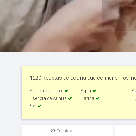
1220 Recetas de cocina que contienen los ing
Aceite de girasol
Agua
A
Esencia de vainilla
Harina
H
Sal
Ensaladas