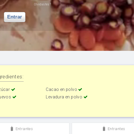
Olvidastes?
Entrar
redientes:
zúcar
Cacao en polvo
uevos
Levadura en polvo
Entrantes
Entrantes