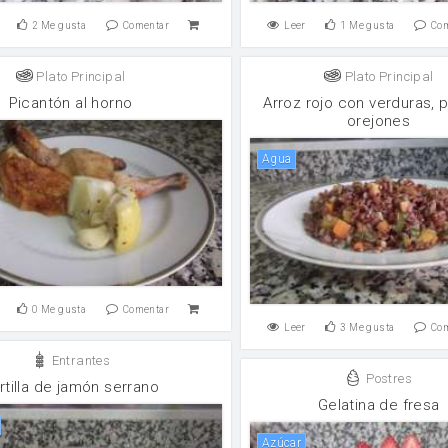
2
Me gusta
Comentar
Leer
1
Me gusta
Co
Plato Principal
Plato Principal
Picantón al horno
Arroz rojo con verduras, 
orejones
agua
0
Me gusta
Comentar
Leer
3
Me gusta
Co
Entrantes
Postres
rtilla de jamón serrano
Gelatina de fresa
Azúcar