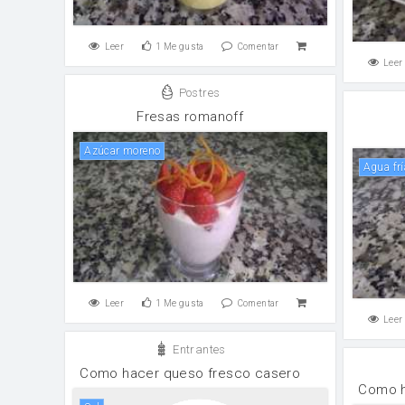
Leer
1
Me gusta
Comentar
Leer
Postres
Fresas romanoff
Azúcar moreno
Agua fr
Leer
1
Me gusta
Comentar
Leer
Entrantes
Como hacer queso fresco casero
Como h