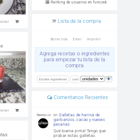
Ranking de usuarios en funcook
Lista de la compra
mentar
Borrar lista
Email
Imprimir
te
Agrega recetas o ingredientes
para empezar tu lista de la
compra
Comentarios Recientes
mentar
en
Galletas de harina de
Recetas con sazon
garbanzos, cacao y nueces
pecanas
Qué buena pinta! Tengo que
atas
probar estas galletas.