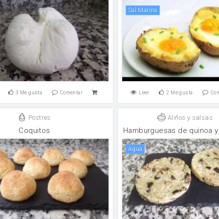
Sal Marina
3
Me gusta
Comentar
Leer
2
Me gusta
Co
Postres
Aliños y salsas
Coquitos
Hamburguesas de quinoa y 
agua