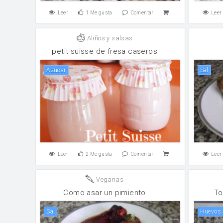
Leer
1
Me gusta
Comentar
Leer
Aliños y salsas
petit suisse de fresa caseros
Azúcar
sal
Leer
2
Me gusta
Comentar
Leer
Veganas
Como asar un pimiento
To
sal
huevos