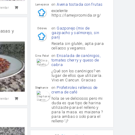
en
Avena tostada con frutas
lamejorcomida
mentar
excelente
https://lamejorcomida.org/
en
Gazporejo (mix de
Dolores
pasas y
gazpacho y salmorejo, sin
pan)
Receta sin glutén, apta para
celíacos y veganos.
en
Ensalada de canónigos,
Gina Palatto
tomates cherry y queso de
cabra
¿Qué son los canónigos? en
lugar de ellos que utilizaría.
Vivo en Cancun. Gracias
en
Profetiroles rellenos de
Stephanie Llanos
crema de café
hola se ve deliciosos pero mi
mentar
duda es que tipo de harina
utilizaste para el relleno y
para la masa. es maizena ?
para ambas o solo para el
relleno-'¡?