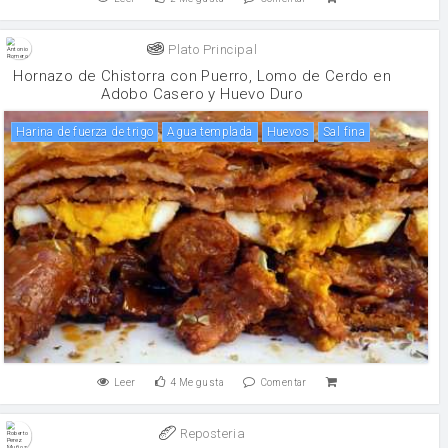
Plato Principal
Hornazo de Chistorra con Puerro, Lomo de Cerdo en
Adobo Casero y Huevo Duro
harina de fuerza de trigo
agua templada
huevos
Sal fina
Leer
4
Me gusta
Comentar
Reposteria