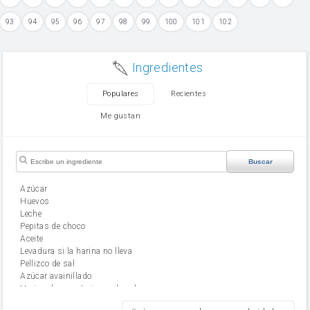
93
94
95
96
97
98
99
100
101
102
Ingredientes
Populares
Recientes
Me gustan
Buscar
Azúcar
huevos
leche
Pepitas de choco
aceite
Levadura si la harina no lleva
Pellizco de sal
Azúcar avainillado
Harina de reposteria con levadura
harina