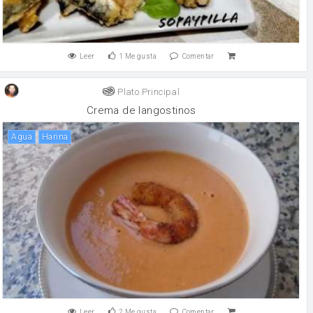
Leer
1
Me gusta
Comentar
Plato Principal
Crema de langostinos
agua
harina
Leer
2
Me gusta
Comentar