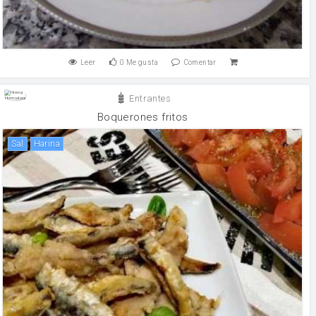
Leer
0
Me gusta
Comentar
Entrantes
Boquerones fritos
sal
harina