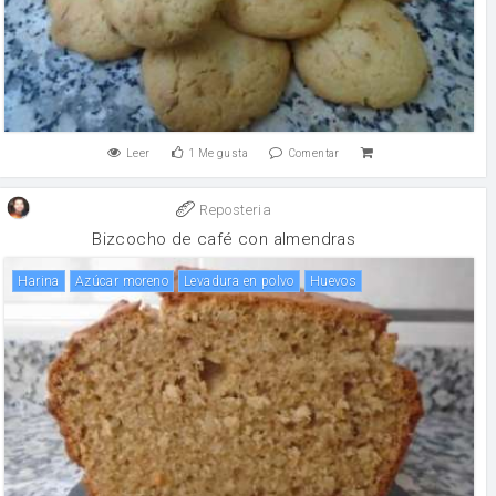
Leer
1
Me gusta
Comentar
Reposteria
Bizcocho de café con almendras
harina
Azúcar moreno
levadura en polvo
huevos