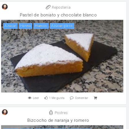
Reposteria
Pastel de boniato y chocolate blanco
Azúcar
harina
huevos
Azúcar glass
Leer
1
Me gusta
Comentar
Postres
Bizcocho de naranja y romero