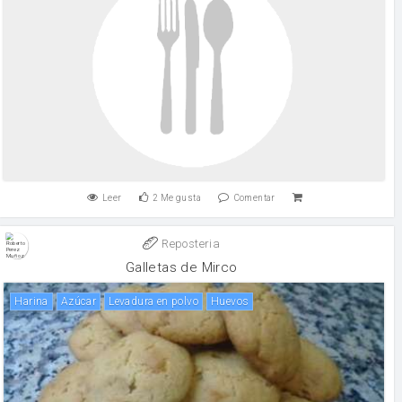
Leer
2
Me gusta
Comentar
Reposteria
Galletas de Mirco
harina
Azúcar
levadura en polvo
huevos