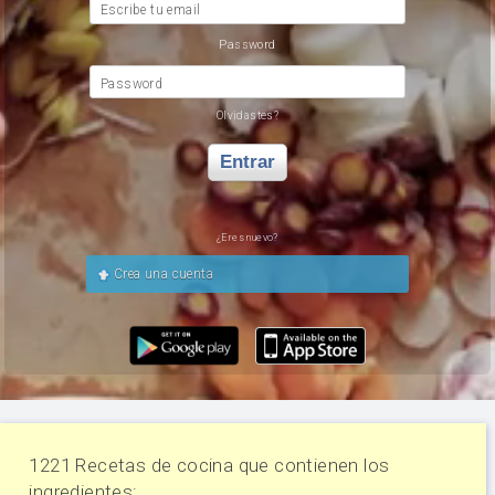
Escribe tu email
Password
Password
Olvidastes?
Entrar
¿Eres nuevo?
Crea una cuenta
1221 Recetas de cocina que contienen los
ingredientes: