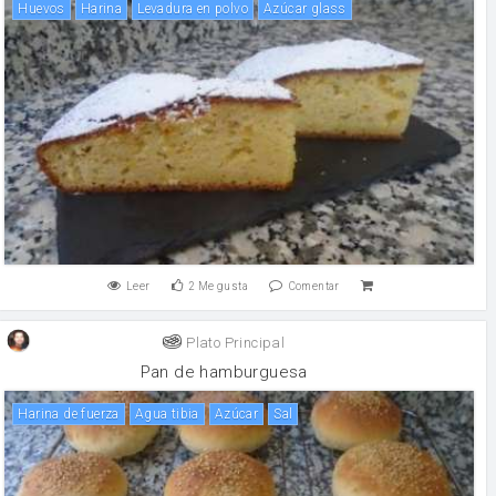
huevos
harina
levadura en polvo
Azúcar glass
Leer
2
Me gusta
Comentar
Plato Principal
Pan de hamburguesa
harina de fuerza
Agua tibia
Azúcar
sal