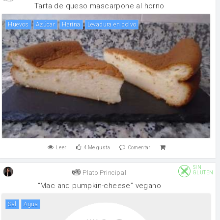
Tarta de queso mascarpone al horno
huevos
Azúcar
harina
levadura en polvo
Leer
4
Me gusta
Comentar
SIN
Plato Principal
GLUTEN
“Mac and pumpkin-cheese” vegano
sal
agua