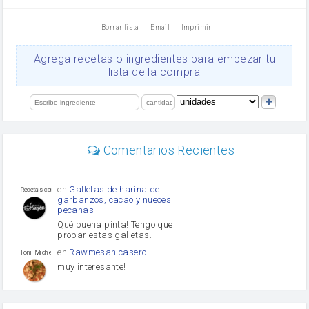
vinagre
nata
Borrar lista
Email
Imprimir
Cacao en polvo
queso rallado
Ajos
Agrega recetas o ingredientes para empezar tu
orégano
lista de la compra
Levadura
salsa de soja
limón
perejil
carne picada
mayonesa
Comentarios Recientes
Diente de ajo
Tomates
Puerro
en
Galletas de harina de
Recetas con sazon
garbanzos, cacao y nueces
pecanas
Qué buena pinta! Tengo que
probar estas galletas.
en
Rawmesan casero
Toni Michel Caubet
muy interesante!
en
Lasaña casera fácil y
HOJALDROSA TV