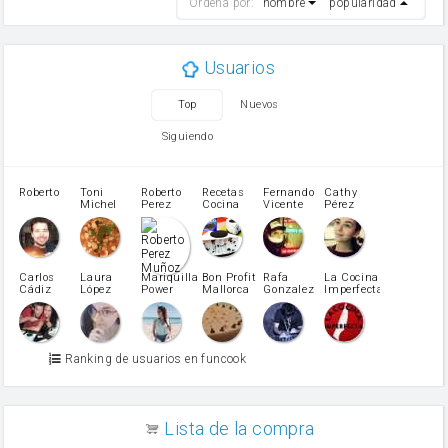
Ordena por:
nombre
popularidad
cebolla
mantequilla
ajo
aceite de oliva
Usuarios
huevo
zanahoria
Top
Nuevos
tomate
levadura en polvo
Siguiendo
Opcional: Azúcar avainillado
Opcional: Ron o Whisky
Harina para bizcocho
Roberto
Toni
Roberto
Recetas
Fernando
Cathy
azucar
Michel
Perez
Cocina
Vicente
Pérez
Caubet
Muñoz
patatas
pimiento rojo
Pimentón
pimiento verde
Carlos
Laura
Mariquilla
Bon Profit
Rafa
La Cocina
Cádiz
López
Power
Mallorca
Gonzalez
Imperfecta
miel
Martínez
vino blanco
Azúcar glass
Azúcar moreno
Ranking de usuarios en funcook
Zumo de limón
arroz
canela en polvo
aceite de girasol
Lista de la compra
Dientes de ajo