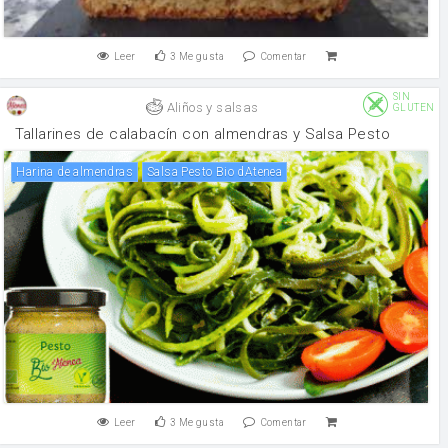
Leer
3
Me gusta
Comentar
SIN
Aliños y salsas
GLUTEN
Tallarines de calabacín con almendras y Salsa Pesto
Harina de almendras
Salsa Pesto Bio dAtenea
Leer
3
Me gusta
Comentar