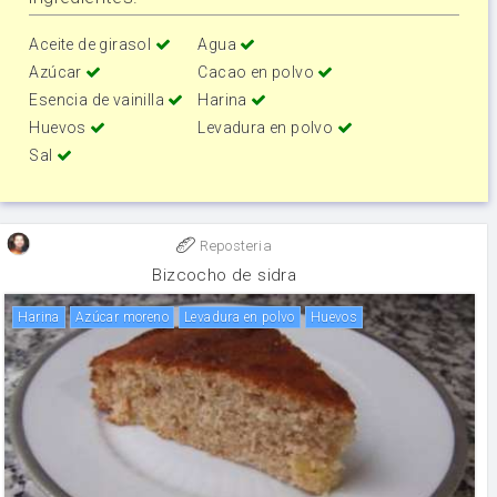
Aceite de girasol
Agua
Azúcar
Cacao en polvo
Esencia de vainilla
Harina
Huevos
Levadura en polvo
Sal
Reposteria
Bizcocho de sidra
harina
Azúcar moreno
levadura en polvo
huevos