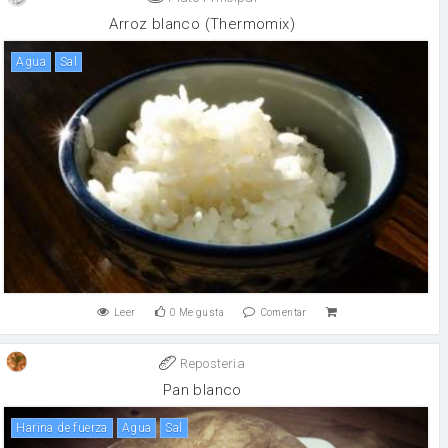
Arroz blanco (Thermomix)
agua
sal
Leer
0
Me gusta
Comentar
Reposteria
Pan blanco
harina de fuerza
agua
sal