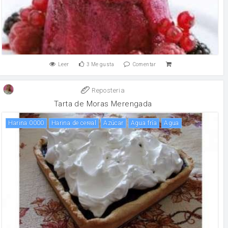
Leer
3
Me gusta
Comentar
Reposteria
Tarta de Moras Merengada
Harina 0000
Harina de cereal
Azúcar
Agua fría
agua