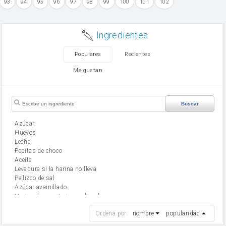
93
94
95
96
97
98
99
100
101
102
Ingredientes
Populares
Recientes
Me gustan
Buscar
Azúcar
huevos
leche
Pepitas de choco
aceite
Levadura si la harina no lleva
Pellizco de sal
Azúcar avainillado
Harina de reposteria con levadura
harina
Ordena por:
nombre
popularidad
cebolla
mantequilla