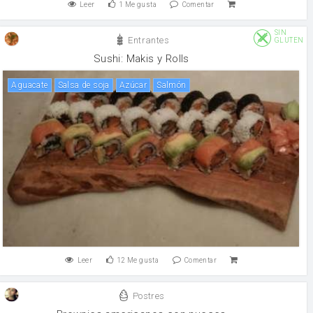
Leer
1
Me gusta
Comentar
SIN
Entrantes
GLUTEN
Sushi: Makis y Rolls
Aguacate
salsa de soja
Azúcar
salmón
Leer
12
Me gusta
Comentar
Postres