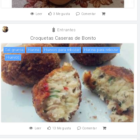
Leer
3
Me gusta
Comentar
Entrantes
Croquetas Caseras de Bonito
Sal gruesa
harina
Huevos para rebozar
Harina para rebozar
huevos
Leer
13
Me gusta
Comentar