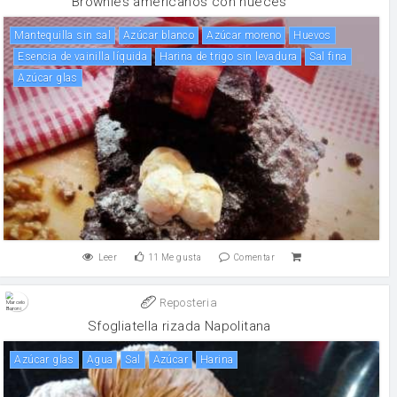
Brownies americanos con nueces
mantequilla sin sal
Azúcar blanco
Azúcar moreno
huevos
Esencia de vainilla líquida
Harina de trigo sin levadura
Sal fina
azúcar glas
Leer
11
Me gusta
Comentar
Reposteria
Sfogliatella rizada Napolitana
azúcar glas
agua
sal
Azúcar
harina