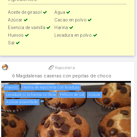
Aceite de girasol
Agua
Azúcar
Cacao en polvo
Esencia de vainilla
Harina
Huevos
Levadura en polvo
Sal
Reposteria
6 Magdalenas caseras con pepitas de choco
huevos
Harina de reposteria con levadura
Levadura si la harina no lleva
Pellizco de sal
Azúcar
Azúcar avainillado