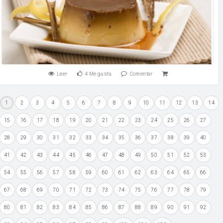
Leer
4
Me gusta
Comentar
1
2
3
4
5
6
7
8
9
10
11
12
13
14
15
16
17
18
19
20
21
22
23
24
25
26
27
28
29
30
31
32
33
34
35
36
37
38
39
40
41
42
43
44
45
46
47
48
49
50
51
52
53
54
55
56
57
58
59
60
61
62
63
64
65
66
67
68
69
70
71
72
73
74
75
76
77
78
79
80
81
82
83
84
85
86
87
88
89
90
91
92