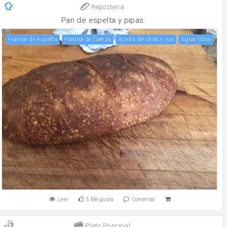
Reposteria
Pan de espelta y pipas
Harina de espelta
harina de fuerza
Aceita de oliva y sal
Agua tibia
Leer
5
Me gusta
Comentar
Plato Principal