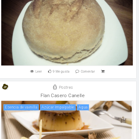
Leer
9
Me gusta
Comentar
Postres
Flan Casero Canelle
Esencia de vainilla
Azúcar Impalpable
agua