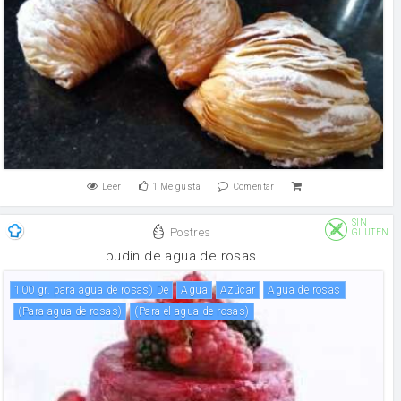
Leer
1
Me gusta
Comentar
SIN
Postres
GLUTEN
pudin de agua de rosas
100 gr. para agua de rosas) De
agua
Azúcar
agua de rosas
(para agua de rosas)
(para el agua de rosas)