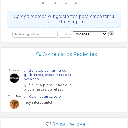
Borrar lista
Email
Imprimir
Cacao en polvo
queso rallado
Ajos
Agrega recetas o ingredientes para empezar tu
orégano
lista de la compra
Levadura
salsa de soja
limón
perejil
carne picada
mayonesa
Comentarios Recientes
Diente de ajo
Tomates
Puerro
en
Galletas de harina de
Recetas con sazon
garbanzos, cacao y nueces
pecanas
Qué buena pinta! Tengo que
probar estas galletas.
en
Rawmesan casero
Toni Michel Caubet
muy interesante!
en
Lasaña casera fácil y
HOJALDROSA TV
rápida
Show the love