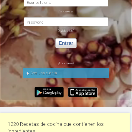
Escribe tu email
Password
Password
Olvidastes?
Entrar
¿Eres nuevo?
Crea una cuenta
1220 Recetas de cocina que contienen los
ingredientes: