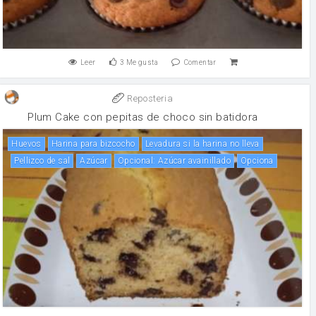
Leer
3
Me gusta
Comentar
Reposteria
Plum Cake con pepitas de choco sin batidora
huevos
Harina para bizcocho
Levadura si la harina no lleva
Pellizco de sal
Azúcar
Opcional: Azúcar avainillado
Opciona