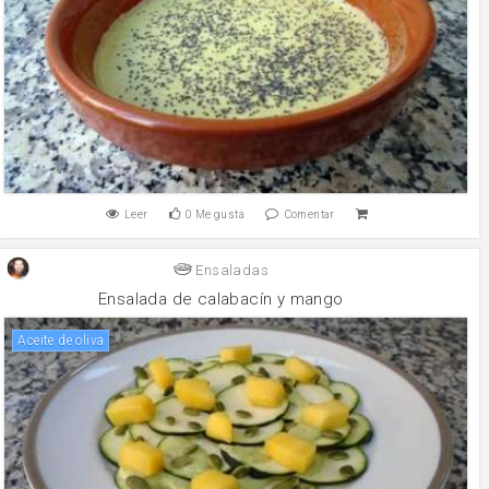
Leer
0
Me gusta
Comentar
Ensaladas
Ensalada de calabacín y mango
aceite de oliva