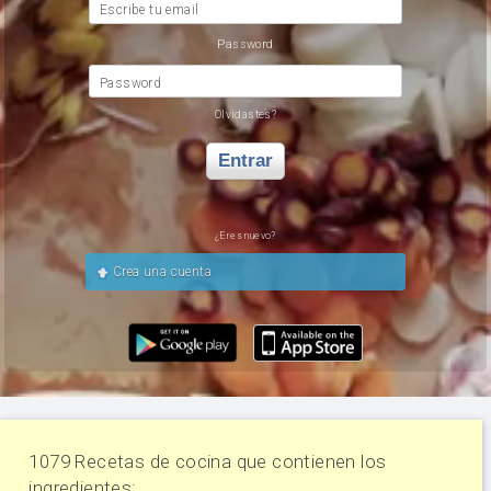
Escribe tu email
Password
Password
Olvidastes?
Entrar
¿Eres nuevo?
Crea una cuenta
1079 Recetas de cocina que contienen los
ingredientes: