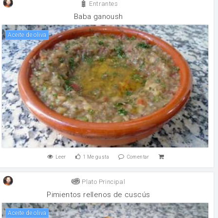
Entrantes
Baba ganoush
aceite de oliva
Leer
1
Me gusta
Comentar
Plato Principal
Pimientos rellenos de cuscús
aceite de oliva