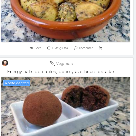
Leer
1
Me gusta
Comentar
Veganas
Energy balls de dátiles, coco y avellanas tostadas
aceite de coco