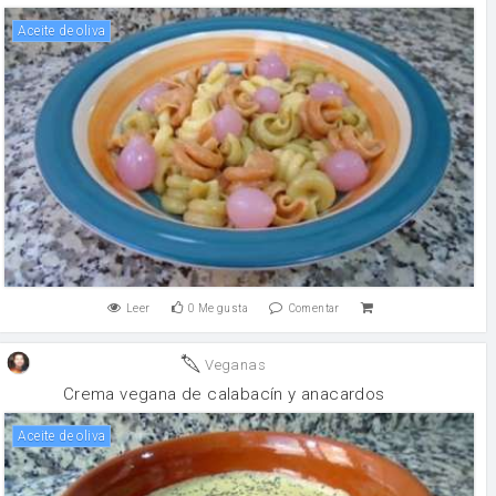
aceite de oliva
Leer
0
Me gusta
Comentar
Veganas
Crema vegana de calabacín y anacardos
aceite de oliva