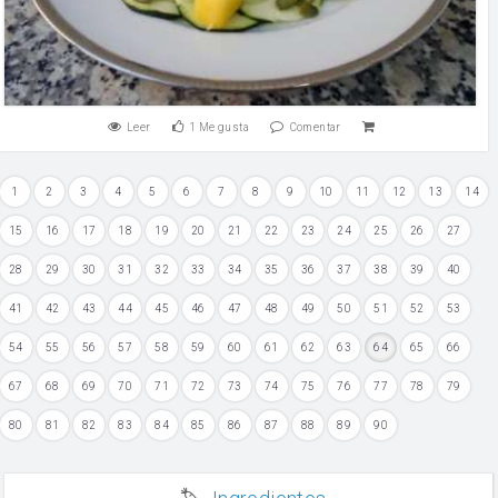
Leer
1
Me gusta
Comentar
1
2
3
4
5
6
7
8
9
10
11
12
13
14
15
16
17
18
19
20
21
22
23
24
25
26
27
28
29
30
31
32
33
34
35
36
37
38
39
40
41
42
43
44
45
46
47
48
49
50
51
52
53
54
55
56
57
58
59
60
61
62
63
64
65
66
67
68
69
70
71
72
73
74
75
76
77
78
79
80
81
82
83
84
85
86
87
88
89
90