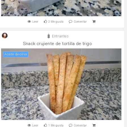
Leer
2
Me gusta
Comentar
Entrantes
Snack crujiente de tortilla de trigo
aceite de oliva
Leer
1
Me gusta
Comentar