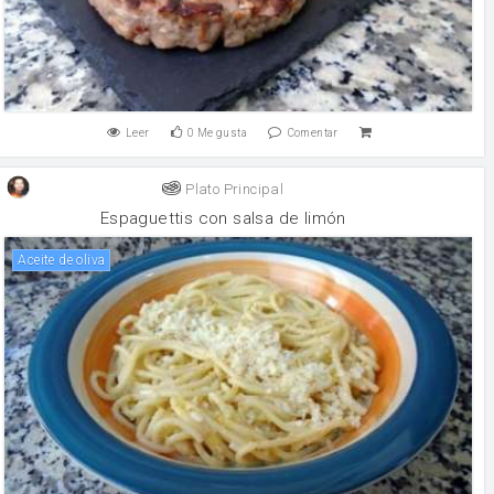
Leer
0
Me gusta
Comentar
Plato Principal
Espaguettis con salsa de limón
aceite de oliva