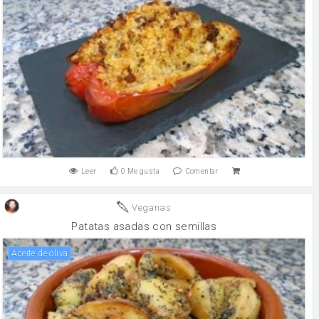
Leer
0
Me gusta
Comentar
Veganas
Patatas asadas con semillas
aceite de oliva