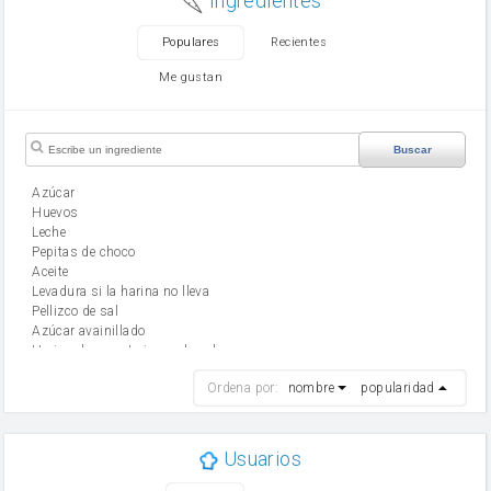
Ingredientes
Populares
Recientes
Me gustan
Buscar
Azúcar
huevos
leche
Pepitas de choco
aceite
Levadura si la harina no lleva
Pellizco de sal
Azúcar avainillado
Harina de reposteria con levadura
harina
Ordena por:
nombre
popularidad
cebolla
mantequilla
ajo
aceite de oliva
Usuarios
huevo
zanahoria