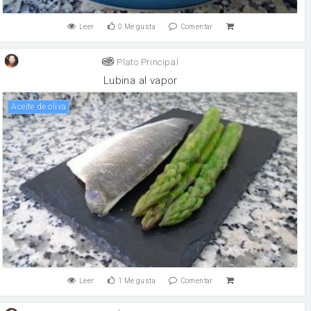
Leer
0
Me gusta
Comentar
Plato Principal
Lubina al vapor
aceite de oliva
Leer
1
Me gusta
Comentar