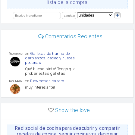
lista de la compra
Levadura
salsa de soja
limón
perejil
carne picada
Diente de ajo
Comentarios Recientes
mayonesa
Tomates
Puerro
en
Galletas de harina de
Recetas con sazon
garbanzos, cacao y nueces
pecanas
Qué buena pinta! Tengo que
probar estas galletas.
en
Rawmesan casero
Toni Michel Caubet
muy interesante!
en
Lasaña casera fácil y
HOJALDROSA TV
rápida
Show the love
VIDEO EXPLIATIVO
https://youtu.be/J5e1ddxNWjk
Red social de cocina para descubrir y compartir
en
Gachas de la abuela
HOJALDROSA TV
Rosa
recetas de cocina, seguir cocineros, despejar