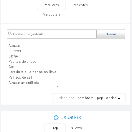
Populares
Recientes
Me gustan
Buscar
Azúcar
huevos
leche
Pepitas de choco
aceite
Levadura si la harina no lleva
Pellizco de sal
Azúcar avainillado
Harina de reposteria con levadura
harina
Ordena por:
nombre
popularidad
cebolla
mantequilla
ajo
aceite de oliva
Usuarios
huevo
zanahoria
Top
Nuevos
tomate