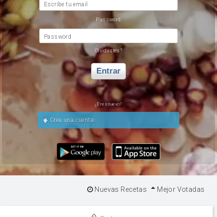
Escribe tu email
Password
Password
Olvidastes?
Entrar
¿Eres nuevo?
Crea una cuenta
Nuevas Recetas
Mejor Votadas