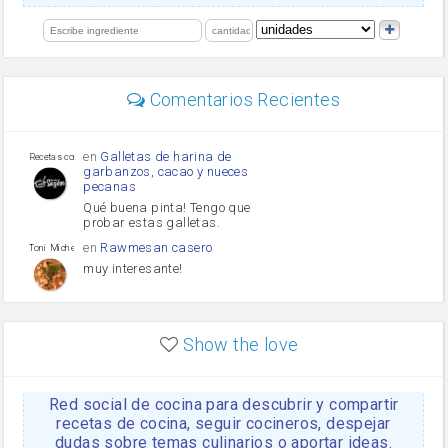
salsa de soja
limón
perejil
carne picada
Diente de ajo
Comentarios Recientes
mayonesa
Tomates
Puerro
en
Galletas de harina de
Recetas con sazon
garbanzos, cacao y nueces
pecanas
Qué buena pinta! Tengo que
probar estas galletas.
en
Rawmesan casero
Toni Michel Caubet
muy interesante!
en
Lasaña casera fácil y
HOJALDROSA TV
rápida
Show the love
VIDEO EXPLIATIVO
https://youtu.be/J5e1ddxNWjk
Red social de cocina para descubrir y compartir
en
Gachas de la abuela
HOJALDROSA TV
Rosa
recetas de cocina, seguir cocineros, despejar
dudas sobre temas culinarios o aportar ideas.
https://youtu.be/Mz69gcVO3sI