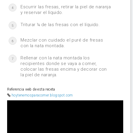
Escurrir las fresas, retirar la piel de naranja
4
y reservar el líquido.
Triturar ¼ de las fresas con el líquido.
5
Mezclar con cuidado el puré de fresas
6
con la nata montada.
Rellenar con la nata montada los
7
recipientes donde se vaya a comer,
colocar las fresas encima y decorar con
la piel de naranja.
Referencia web de esta receta
hoytenemosparacomer.blogspot.com
Video