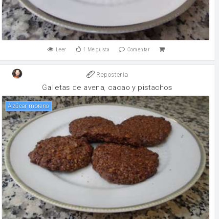
Leer
1
Me gusta
Comentar
Reposteria
Galletas de avena, cacao y pistachos
Azúcar moreno