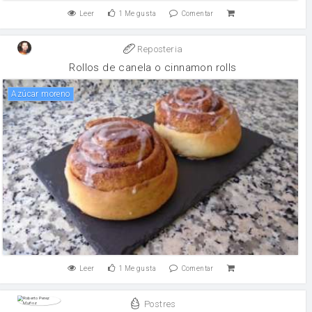
Leer
1
Me gusta
Comentar
Reposteria
Rollos de canela o cinnamon rolls
Azúcar moreno
Leer
1
Me gusta
Comentar
Postres