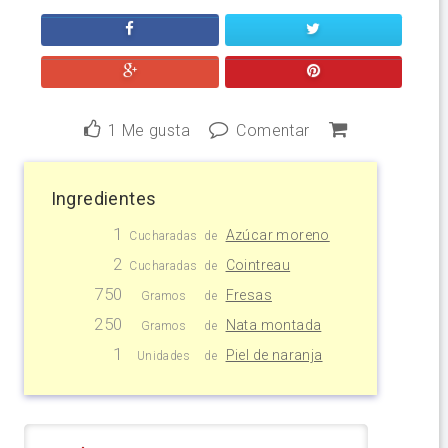
1
Me gusta
Comentar
Ingredientes
1
Azúcar moreno
Cucharadas
de
2
Cointreau
Cucharadas
de
750
Fresas
Gramos
de
250
Nata montada
Gramos
de
1
Piel de naranja
Unidades
de