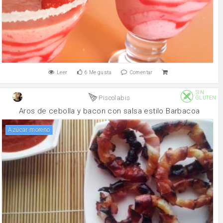
Leer
6
Me gusta
Comentar
SIN
Piscolabis
GLUTEN
Aros de cebolla y bacon con salsa estilo Barbacoa
Azúcar moreno