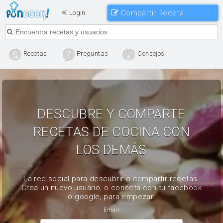
Compartir Receta
Login
Recetas
Preguntas
Consejos
DESCUBRE Y COMPARTE
RECETAS DE COCINA CON
LOS DEMÁS
La red social para descubrir o compartir recetas.
Crea un nuevo usuario, o conecta con tu facebook
o google, para empezar.
Email