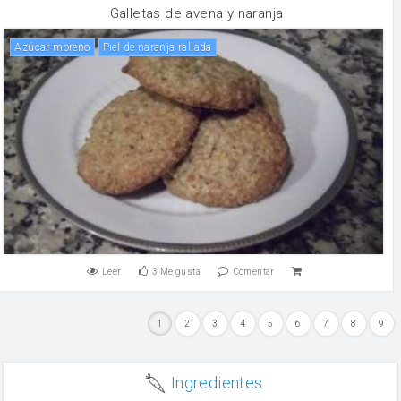
Galletas de avena y naranja
Azúcar moreno
Piel de naranja rallada
Leer
3
Me gusta
Comentar
1
2
3
4
5
6
7
8
9
Ingredientes