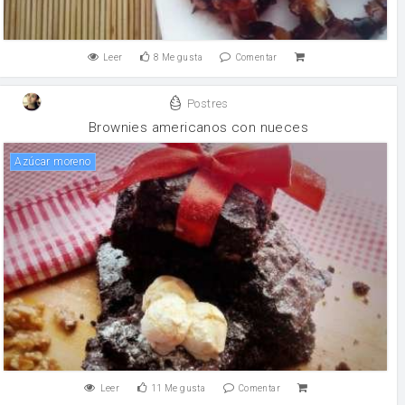
Leer
8
Me gusta
Comentar
Postres
Brownies americanos con nueces
Azúcar moreno
Leer
11
Me gusta
Comentar