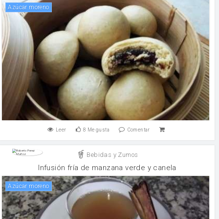
Azúcar moreno
Leer
8
Me gusta
Comentar
Bebidas y Zumos
Infusión fría de manzana verde y canela
Azúcar moreno