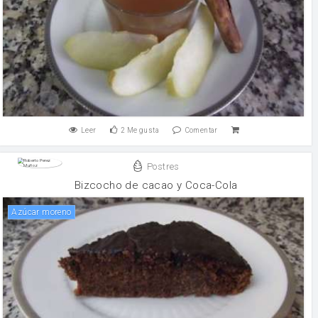
Leer
2
Me gusta
Comentar
Postres
Bizcocho de cacao y Coca-Cola
Azúcar moreno