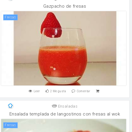
Gazpacho de fresas
Fresas
Leer
2
Me gusta
Comentar
Ensaladas
Ensalada templada de langostinos con fresas al wok
Fresas