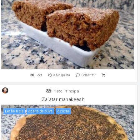
Leer
0
Me gusta
Comentar
Plato Principal
Za´atar manakeesh
Leche tibia
aceite de oliva
Azúcar