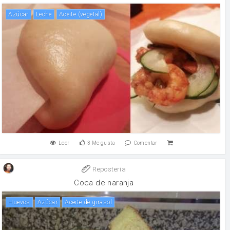
Azúcar
leche
aceite (vegetal)
Leer
3
Me gusta
Comentar
Reposteria
Coca de naranja
huevos
Azúcar
aceite de girasol