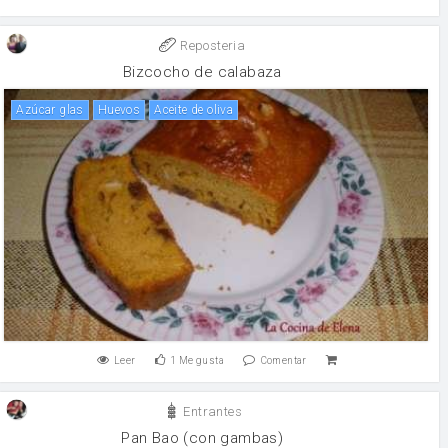
Reposteria
Bizcocho de calabaza
azúcar glas
huevos
aceite de oliva
Leer
1
Me gusta
Comentar
Entrantes
Pan Bao (con gambas)