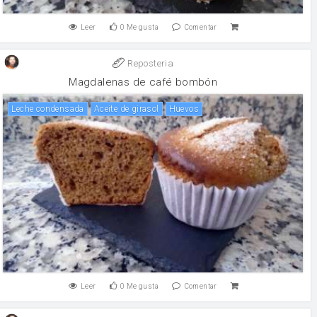
Leer
0
Me gusta
Comentar
Reposteria
Magdalenas de café bombón
leche condensada
aceite de girasol
huevos
Leer
0
Me gusta
Comentar