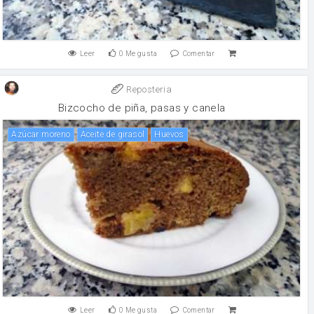
Leer
0
Me gusta
Comentar
Reposteria
Bizcocho de piña, pasas y canela
Azúcar moreno
aceite de girasol
huevos
Leer
0
Me gusta
Comentar