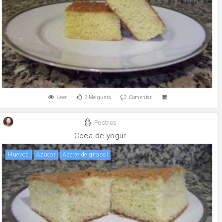
Leer
2
Me gusta
Comentar
Postres
Coca de yogur
huevos
Azúcar
aceite de girasol