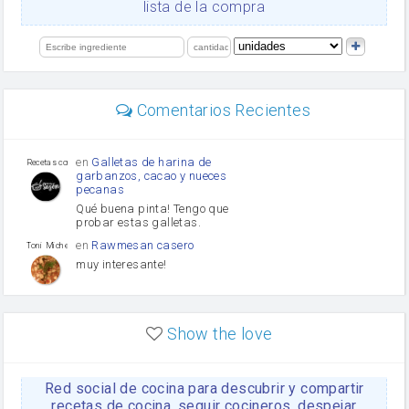
lista de la compra
Levadura
salsa de soja
limón
perejil
carne picada
Diente de ajo
Comentarios Recientes
mayonesa
Tomates
Puerro
en
Galletas de harina de
Recetas con sazon
garbanzos, cacao y nueces
pecanas
Qué buena pinta! Tengo que
probar estas galletas.
en
Rawmesan casero
Toni Michel Caubet
muy interesante!
en
Lasaña casera fácil y
HOJALDROSA TV
rápida
Show the love
VIDEO EXPLIATIVO
https://youtu.be/J5e1ddxNWjk
Red social de cocina para descubrir y compartir
en
Gachas de la abuela
HOJALDROSA TV
Rosa
recetas de cocina, seguir cocineros, despejar