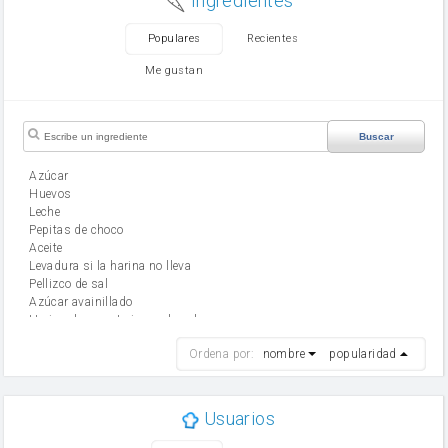
Ingredientes
Populares
Recientes
Me gustan
Buscar
Azúcar
huevos
leche
Pepitas de choco
aceite
Levadura si la harina no lleva
Pellizco de sal
Azúcar avainillado
Harina de reposteria con levadura
harina
Ordena por:
nombre
popularidad
cebolla
mantequilla
ajo
aceite de oliva
Usuarios
huevo
zanahoria