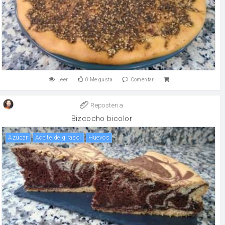
Leer
0
Me gusta
Comentar
Reposteria
Bizcocho bicolor
Azúcar
aceite de girasol
huevos