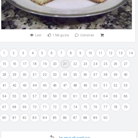
Leer
1
Me gusta
Comentar
1
2
3
4
5
6
7
8
9
10
11
12
13
14
15
16
17
18
19
20
21
22
23
24
25
26
27
28
29
30
31
32
33
34
35
36
37
38
39
40
41
42
43
44
45
46
47
48
49
50
51
52
53
54
55
56
57
58
59
60
61
62
63
64
65
66
67
68
69
70
71
72
73
74
75
76
77
78
79
80
81
82
83
84
85
86
87
88
89
90