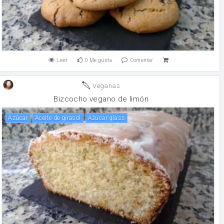
Leer
0
Me gusta
Comentar
Veganas
Bizcocho vegano de limón
Azúcar
aceite de girasol
Azúcar glass