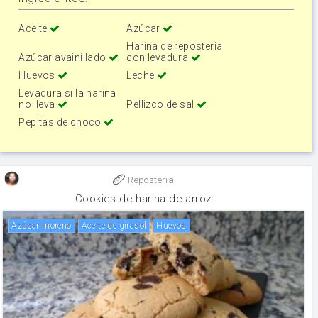
Aceite
Azúcar
Harina de reposteria
Azúcar avainillado
con levadura
Huevos
Leche
Levadura si la harina
no lleva
Pellizco de sal
Pepitas de choco
Reposteria
Cookies de harina de arroz
Azúcar moreno
aceite de girasol
huevos