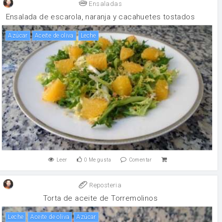
Ensaladas
Ensalada de escarola, naranja y cacahuetes tostados
Azúcar
aceite de oliva
leche
Leer
0
Me gusta
Comentar
Reposteria
Torta de aceite de Torremolinos
leche
aceite de oliva
Azúcar