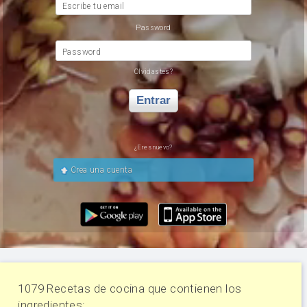
Escribe tu email
Password
Password
Olvidastes?
Entrar
¿Eres nuevo?
Crea una cuenta
1079 Recetas de cocina que contienen los
ingredientes: