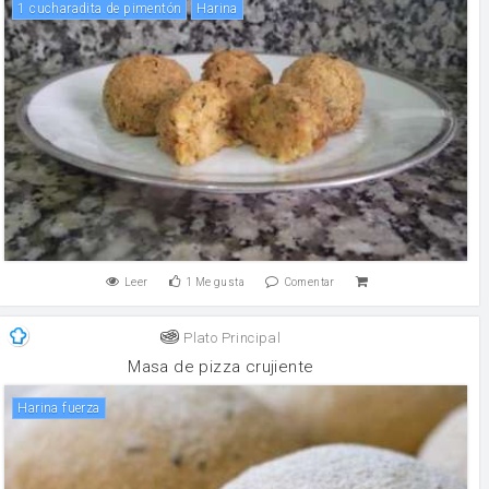
1 cucharadita de pimentón
harina
Leer
1
Me gusta
Comentar
Plato Principal
Masa de pizza crujiente
harina fuerza