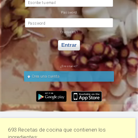
Escribe tu email
Password
Password
Olvidastes?
Entrar
¿Eres nuevo?
Crea una cuenta
693 Recetas de cocina que contienen los
ingredientes: