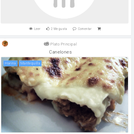
Leer
2
Me gusta
Comentar
Plato Principal
Canelones
harina
mantequilla