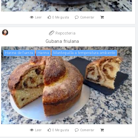
Leer
0
Me gusta
Comentar
Reposteria
Gubana friulana
harina de fuerza
harina
Mantequilla a temperatura ambiente
Leer
0
Me gusta
Comentar