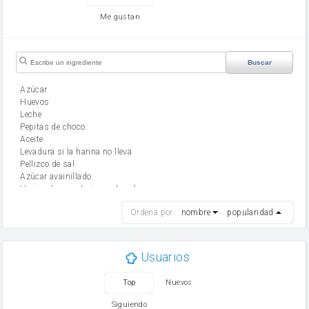
Me gustan
Buscar
Azúcar
huevos
leche
Pepitas de choco
aceite
Levadura si la harina no lleva
Pellizco de sal
Azúcar avainillado
Harina de reposteria con levadura
harina
Ordena por:
nombre
popularidad
cebolla
mantequilla
ajo
aceite de oliva
Usuarios
huevo
zanahoria
Top
Nuevos
tomate
levadura en polvo
Siguiendo