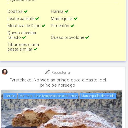
Coditos
Harina
Leche caliente
Mantequilla
Mostaza de Dijon
Pimentón
Queso cheddar
rallado
Queso provolone
Tiburones o una
pasta similar
Reposteria
Fyrstekake, Norwegian prince cake o pastel del
príncipe noruego
harina
Mantequilla a temperatura ambiente
Mantequilla derretida