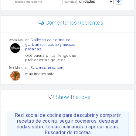
limón
perejil
carne picada
Diente de ajo
Comentarios Recientes
mayonesa
Tomates
Puerro
en
Galletas de harina de
Recetas con sazon
garbanzos, cacao y nueces
pecanas
Qué buena pinta! Tengo que
probar estas galletas.
en
Rawmesan casero
Toni Michel Caubet
muy interesante!
en
Lasaña casera fácil y
HOJALDROSA TV
rápida
Show the love
VIDEO EXPLIATIVO
https://youtu.be/J5e1ddxNWjk
Red social de cocina para descubrir y compartir
en
Gachas de la abuela
HOJALDROSA TV
Rosa
recetas de cocina, seguir cocineros, despejar
dudas sobre temas culinarios o aportar ideas.
https://youtu.be/Mz69gcVO3sI
Buscador de recetas