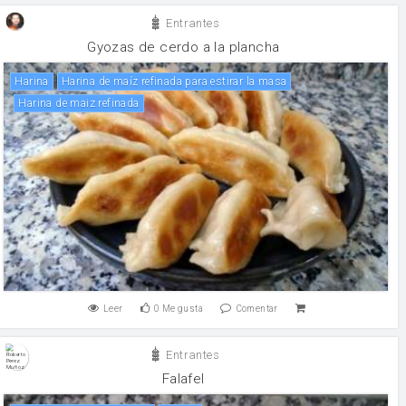
Entrantes
Gyozas de cerdo a la plancha
harina
Harina de maíz refinada para estirar la masa
Harina de maiz refinada
Leer
0
Me gusta
Comentar
Entrantes
Falafel