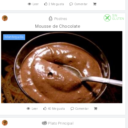
Leer
2
Me gusta
Comentar
SIN
Postres
GLUTEN
Mousse de Chocolate
mantequilla
Leer
40
Me gusta
Comentar
Plato Principal