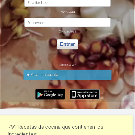
Escribe tu email
Password
Password
Olvidastes?
Entrar
¿Eres nuevo?
Crea una cuenta
791 Recetas de cocina que contienen los
ingredientes: