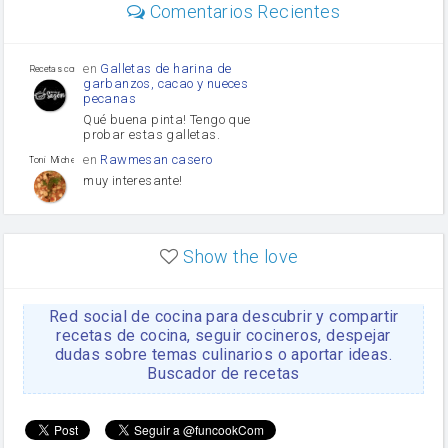
Comentarios Recientes
Diente de ajo
Tomates
Puerro
en
Galletas de harina de
Recetas con sazon
garbanzos, cacao y nueces
pecanas
Qué buena pinta! Tengo que
probar estas galletas.
en
Rawmesan casero
Toni Michel Caubet
muy interesante!
en
Lasaña casera fácil y
HOJALDROSA TV
rápida
Show the love
VIDEO EXPLIATIVO
https://youtu.be/J5e1ddxNWjk
Red social de cocina para descubrir y compartir
en
Gachas de la abuela
HOJALDROSA TV
Rosa
recetas de cocina, seguir cocineros, despejar
dudas sobre temas culinarios o aportar ideas.
https://youtu.be/Mz69gcVO3sI
Buscador de recetas
en
Receta Del Bizcocho
Rosa
Casero
Disculpa. En la foto aparece
el bizcocho de xoco y en el