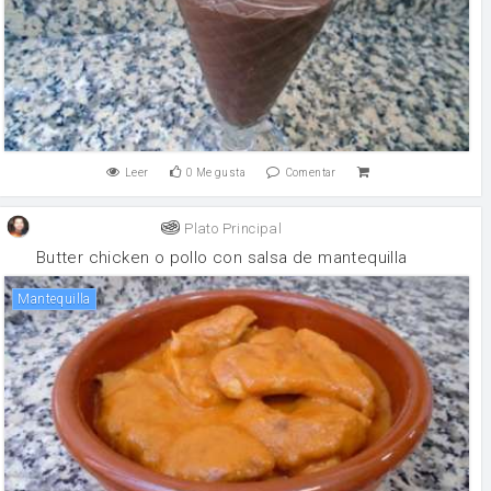
Leer
0
Me gusta
Comentar
Plato Principal
Butter chicken o pollo con salsa de mantequilla
mantequilla