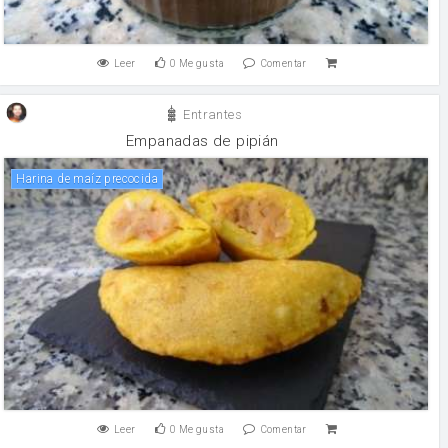
Leer
0
Me gusta
Comentar
Entrantes
Empanadas de pipián
Harina de maíz precocida
Leer
0
Me gusta
Comentar