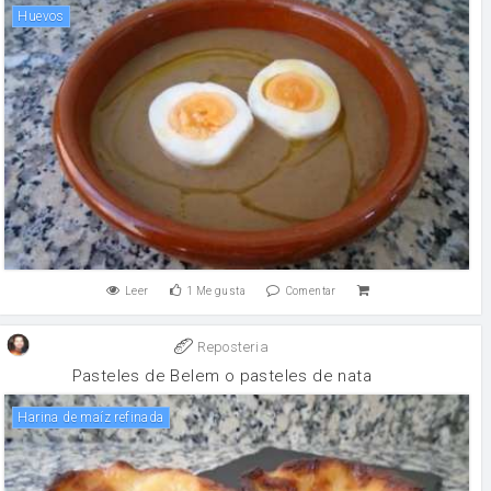
huevos
Leer
1
Me gusta
Comentar
Reposteria
Pasteles de Belem o pasteles de nata
Harina de maíz refinada