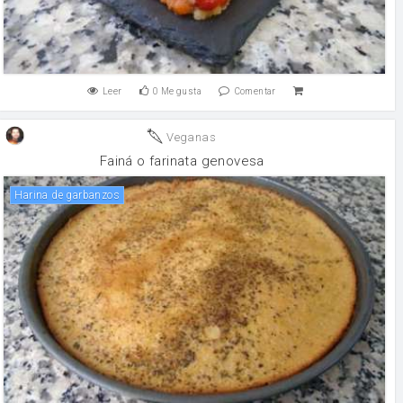
Leer
0
Me gusta
Comentar
Veganas
Fainá o farinata genovesa
Harina de garbanzos