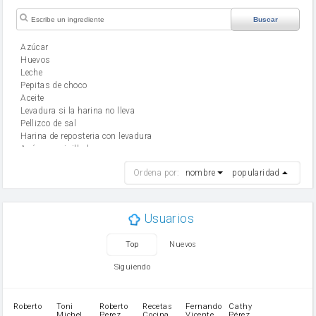
Buscar
Azúcar
huevos
leche
Pepitas de choco
aceite
Levadura si la harina no lleva
Pellizco de sal
Harina de reposteria con levadura
Azúcar avainillado
harina
Ordena por:
nombre
popularidad
cebolla
mantequilla
ajo
aceite de oliva
Usuarios
huevo
zanahoria
Top
Nuevos
tomate
levadura en polvo
Siguiendo
Opcional: Azúcar avainillado
Opcional: Ron o Whisky
Harina para bizcocho
Roberto
Toni
Roberto
Recetas
Fernando
Cathy
azucar
Michel
Perez
Cocina
Vicente
Pérez