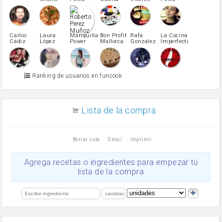
Caubet
Muñoz
patatas
pimiento rojo
Pimentón
pimiento verde
Carlos
Laura
Mariquilla
Bon Profit
Rafa
La Cocina
Cádiz
López
Power
Mallorca
Gonzalez
Imperfecta
miel
Martínez
vino blanco
Azúcar glass
Azúcar moreno
Ranking de usuarios en funcook
Zumo de limón
arroz
canela en polvo
aceite de girasol
Lista de la compra
Dientes de ajo
vinagre
nata
Borrar lista
Email
Imprimir
Cacao en polvo
queso rallado
Ajos
Agrega recetas o ingredientes para empezar tu
salsa de soja
lista de la compra
orégano
Levadura
limón
perejil
carne picada
mayonesa