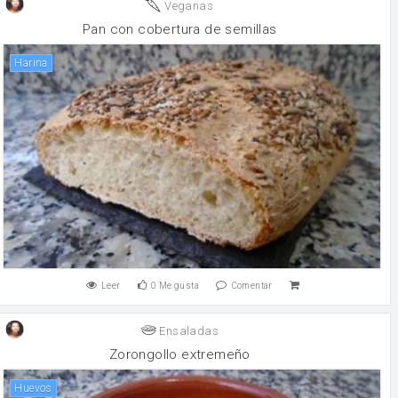
Veganas
Pan con cobertura de semillas
harina
Leer
0
Me gusta
Comentar
Ensaladas
Zorongollo extremeño
huevos