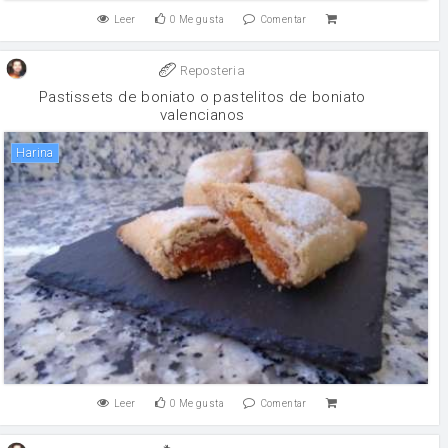
Leer
0
Me gusta
Comentar
Reposteria
Pastissets de boniato o pastelitos de boniato
valencianos
harina
Leer
0
Me gusta
Comentar