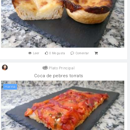
Leer
0
Me gusta
Comentar
Plato Principal
Coca de pebres torrats
harina