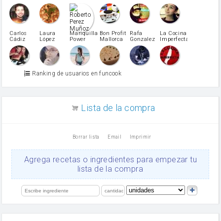
Caubet
Muñoz
patatas
pimiento rojo
Pimentón
pimiento verde
Carlos
Laura
Mariquilla
Bon Profit
Rafa
La Cocina
Cádiz
López
Power
Mallorca
Gonzalez
Imperfecta
miel
Martínez
vino blanco
Azúcar glass
Azúcar moreno
Ranking de usuarios en funcook
Zumo de limón
arroz
canela en polvo
aceite de girasol
Lista de la compra
Dientes de ajo
vinagre
nata
Borrar lista
Email
Imprimir
Cacao en polvo
queso rallado
Ajos
Agrega recetas o ingredientes para empezar tu
salsa de soja
lista de la compra
orégano
Levadura
limón
perejil
carne picada
mayonesa