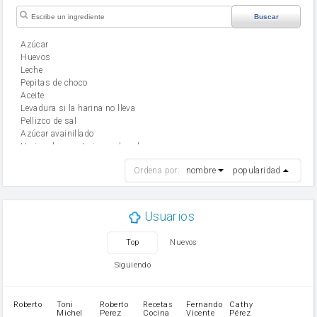
Buscar
Azúcar
huevos
leche
Pepitas de choco
aceite
Levadura si la harina no lleva
Pellizco de sal
Azúcar avainillado
Harina de reposteria con levadura
harina
Ordena por:
nombre
popularidad
cebolla
mantequilla
ajo
aceite de oliva
Usuarios
huevo
zanahoria
Top
Nuevos
tomate
levadura en polvo
Siguiendo
Opcional: Ron o Whisky
Harina para bizcocho
Opcional: Azúcar avainillado
Roberto
Toni
Roberto
Recetas
Fernando
Cathy
azucar
Michel
Perez
Cocina
Vicente
Pérez