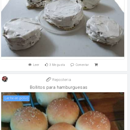
Leer
3
Me gusta
Comentar
Reposteria
Bollitos para hamburguesas
leche en polvo