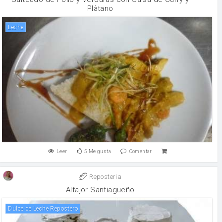
Plàtano
leche
Leer
5
Me gusta
Comentar
Reposteria
Alfajor Santiagueño
Dulce de Leche Repostero