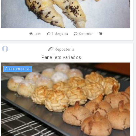
Leer
1
Me gusta
Comentar
Reposteria
Panellets variados
Cacao en polvo