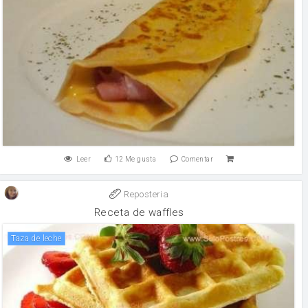
Leer
12
Me gusta
Comentar
Reposteria
Receta de waffles
taza de leche