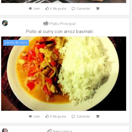
Leer
6
Me gusta
Comentar
Plato Principal
Pollo al curry con arroz basmati
Leche de coco
Leer
8
Me gusta
Comentar
Reposteria