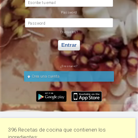
Escribe tu email
Password
Password
Olvidastes?
Entrar
¿Eres nuevo?
Crea una cuenta
396 Recetas de cocina que contienen los
ingredientes: