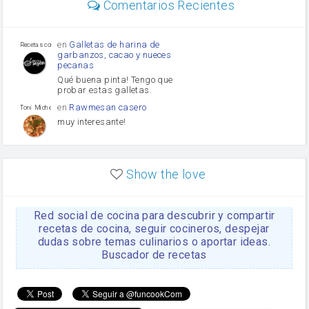
Comentarios Recientes
Diente de ajo
Tomates
Puerro
en
Galletas de harina de
Recetas con sazon
garbanzos, cacao y nueces
pecanas
Qué buena pinta! Tengo que
probar estas galletas.
en
Rawmesan casero
Toni Michel Caubet
muy interesante!
en
Lasaña casera fácil y
HOJALDROSA TV
rápida
Show the love
VIDEO EXPLIATIVO
https://youtu.be/J5e1ddxNWjk
Red social de cocina para descubrir y compartir
en
Gachas de la abuela
HOJALDROSA TV
Rosa
recetas de cocina, seguir cocineros, despejar
dudas sobre temas culinarios o aportar ideas.
https://youtu.be/Mz69gcVO3sI
Buscador de recetas
en
Receta Del Bizcocho
Rosa
Casero
Disculpa. En la foto aparece
el bizcocho de xoco y en el