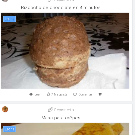
Bizcocho de chocolate en 3 minutos
leche
Leer
7
Me gusta
Comentar
Reposteria
Masa para crêpes
leche