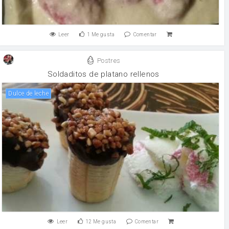
Leer
1
Me gusta
Comentar
Postres
Soldaditos de platano rellenos
Dulce de leche
Leer
12
Me gusta
Comentar