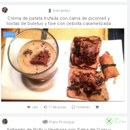
Entrantes
Crema de patata trufada con cama de picornell y
tostas de boletus y foie con cebolla caramelizada
leche
Leer
11
Me gusta
Comentar
SIN
Plato Principal
GLUTEN
Salteado de Pollo y Verduras con Salsa de Curry y