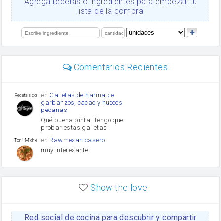
Agrega recetas o ingredientes para empezar tu
Levadura
lista de la compra
salsa de soja
orégano
limón
perejil
carne picada
Diente de ajo
Comentarios Recientes
mayonesa
Tomates
Puerro
en
Galletas de harina de
Recetas con sazon
garbanzos, cacao y nueces
pecanas
Qué buena pinta! Tengo que
probar estas galletas.
en
Rawmesan casero
Toni Michel Caubet
muy interesante!
en
Lasaña casera fácil y
HOJALDROSA TV
rápida
Show the love
VIDEO EXPLIATIVO
https://youtu.be/J5e1ddxNWjk
Red social de cocina para descubrir y compartir
en
Gachas de la abuela
HOJALDROSA TV