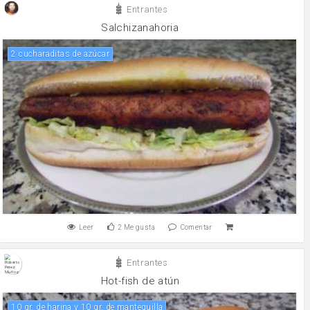
Entrantes
Salchizanahoria
2 cucharaditas de azúcar
Leer
2
Me gusta
Comentar
Entrantes
Hot-fish de atún
10 gr. de harina y 10 gr. de mantequilla