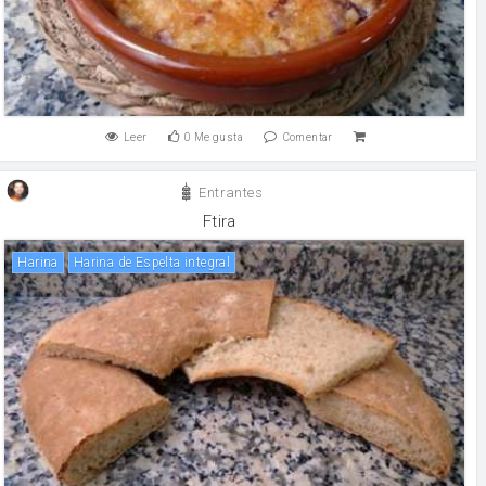
Leer
0
Me gusta
Comentar
Entrantes
Ftira
harina
Harina de Espelta integral