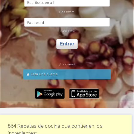
Escribe tu email
Password
Password
Olvidastes?
Entrar
¿Eres nuevo?
Crea una cuenta
864 Recetas de cocina que contienen los
ingredientes: