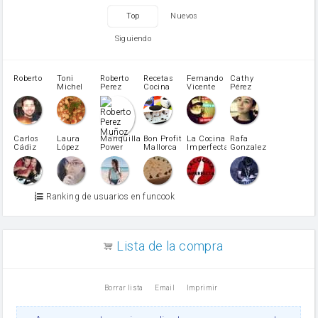
zanahoria
Top
Nuevos
tomate
levadura en polvo
Siguiendo
Opcional: Azúcar avainillado
Opcional: Ron o Whisky
Harina para bizcocho
Roberto
Toni
Roberto
Recetas
Fernando
Cathy
azucar
Michel
Perez
Cocina
Vicente
Pérez
Caubet
Muñoz
patatas
pimiento rojo
Pimentón
pimiento verde
Carlos
Laura
Mariquilla
Bon Profit
La Cocina
Rafa
Cádiz
López
Power
Mallorca
Imperfecta
Gonzalez
miel
Martínez
vino blanco
Azúcar glass
Azúcar moreno
Ranking de usuarios en funcook
Zumo de limón
arroz
canela en polvo
aceite de girasol
Lista de la compra
Dientes de ajo
vinagre
nata
Borrar lista
Email
Imprimir
Cacao en polvo
queso rallado
Ajos