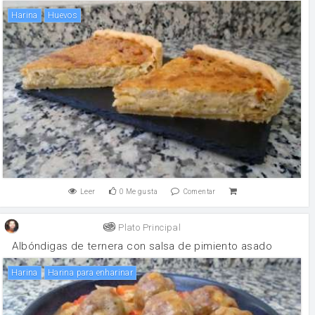
harina
huevos
Leer
0
Me gusta
Comentar
Plato Principal
Albóndigas de ternera con salsa de pimiento asado
harina
Harina para enharinar