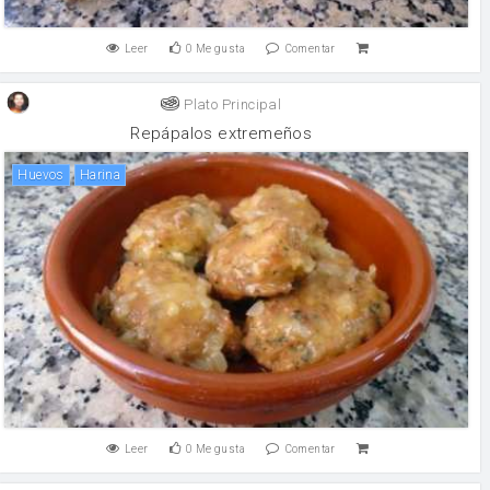
Leer
0
Me gusta
Comentar
Plato Principal
Repápalos extremeños
huevos
harina
Leer
0
Me gusta
Comentar