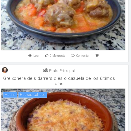
Leer
0
Me gusta
Comentar
Plato Principal
Greixonera dels darrers dies o cazuela de los últimos
días
harina
Huevos batidos