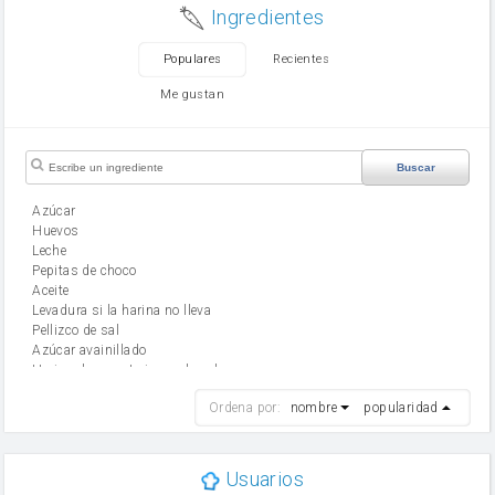
Ingredientes
Populares
Recientes
Me gustan
Buscar
Azúcar
huevos
leche
Pepitas de choco
aceite
Levadura si la harina no lleva
Pellizco de sal
Azúcar avainillado
Harina de reposteria con levadura
harina
Ordena por:
nombre
popularidad
cebolla
mantequilla
ajo
aceite de oliva
Usuarios
huevo