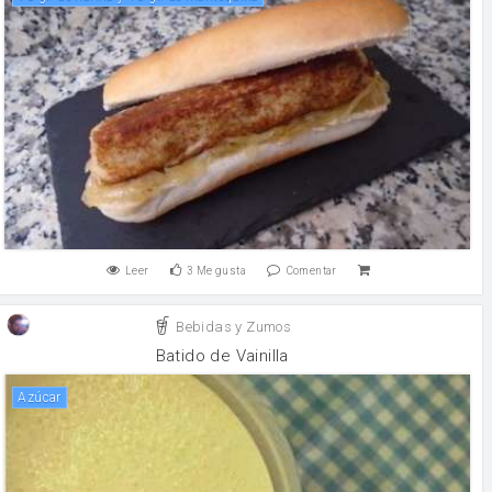
Leer
3
Me gusta
Comentar
Bebidas y Zumos
Batido de Vainilla
Azúcar