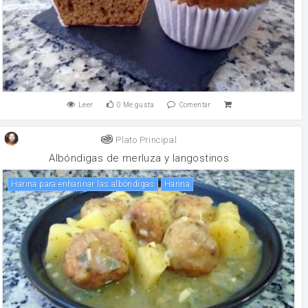
Leer
0
Me gusta
Comentar
Plato Principal
Albóndigas de merluza y langostinos
Harina para enharinar las albóndigas
harina