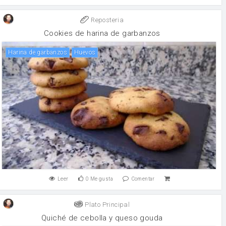
Reposteria
Cookies de harina de garbanzos
Harina de garbanzos
huevos
Leer
0
Me gusta
Comentar
Plato Principal
Quiché de cebolla y queso gouda