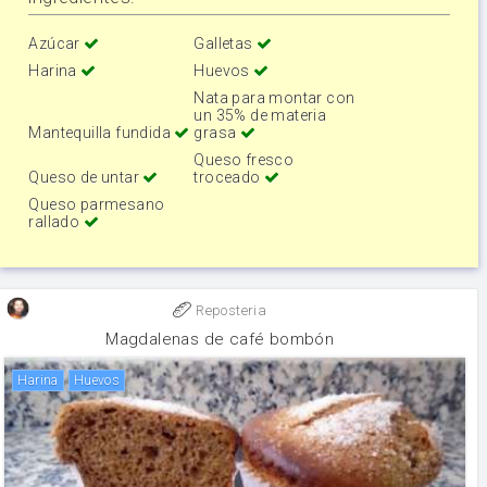
Azúcar
Galletas
Harina
Huevos
Nata para montar con
un 35% de materia
Mantequilla fundida
grasa
Queso fresco
Queso de untar
troceado
Queso parmesano
rallado
Reposteria
Magdalenas de café bombón
harina
huevos