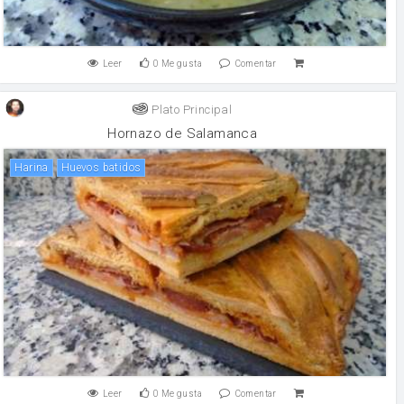
Leer
0
Me gusta
Comentar
Plato Principal
Hornazo de Salamanca
harina
Huevos batidos
Leer
0
Me gusta
Comentar