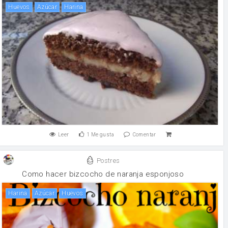
huevos
Azúcar
harina
Leer
1
Me gusta
Comentar
Postres
Como hacer bizcocho de naranja esponjoso
harina
Azúcar
huevos