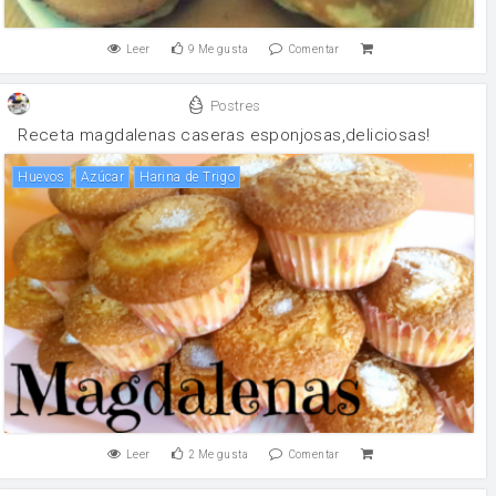
Leer
9
Me gusta
Comentar
Postres
Receta magdalenas caseras esponjosas,deliciosas!
huevos
Azúcar
Harina de Trigo
Leer
2
Me gusta
Comentar