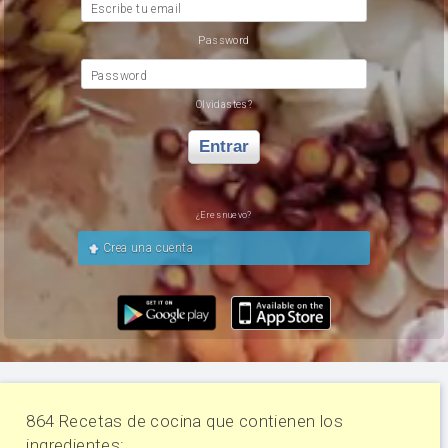
Escribe tu email
Password
Password
Olvidastes?
Entrar
¿Eres nuevo?
Crea una cuenta
864 Recetas de cocina que contienen los
ingredientes: