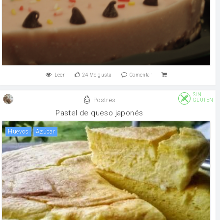
Leer
24
Me gusta
Comentar
SIN
Postres
GLUTEN
Pastel de queso japonés
huevos
Azúcar