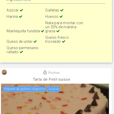
Azúcar
Galletas
Harina
Huevos
Nata para montar con
un 35% de materia
Mantequilla fundida
grasa
Queso fresco
Queso de untar
troceado
Queso parmesano
rallado
Postres
Tarta de Petit-suisse
paquete de galletas digestive
Azúcar