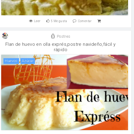
Leer
5
Me gusta
Comentar
Postres
Flan de huevo en olla exprés,postre navideño,fácil y
rápido
huevos
Azúcar