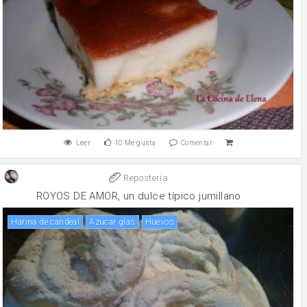
Leer
10
Me gusta
Comentar
Reposteria
ROYOS DE AMOR, un dulce típico jumillano
harina de candeal
azúcar glas
huevos