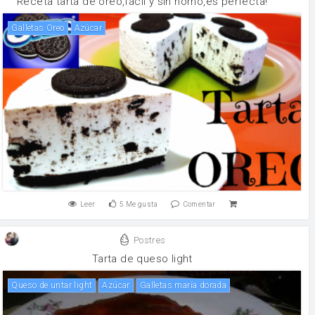
Receta tarta de oreo,fácil y sin horno,es perfecta!
galletas Oreo
Azúcar
Leer
5
Me gusta
Comentar
Postres
Tarta de queso light
queso de untar light
Azúcar
galletas maría dorada