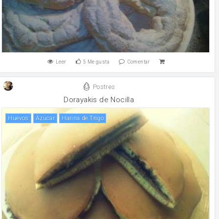
Leer
5
Me gusta
Comentar
Postres
Dorayakis de Nocilla
huevos
Azúcar
Harina de Trigo