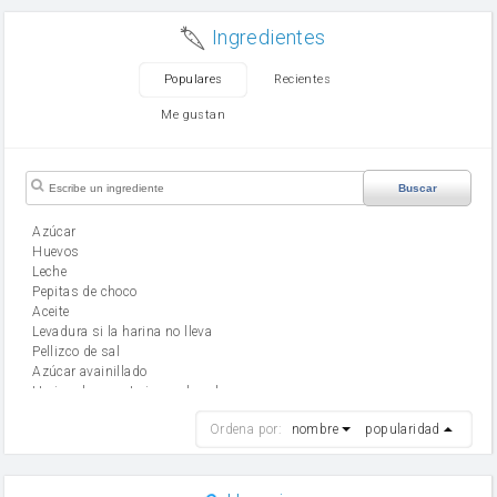
Ingredientes
Populares
Recientes
Me gustan
Buscar
Azúcar
huevos
leche
Pepitas de choco
aceite
Levadura si la harina no lleva
Pellizco de sal
Azúcar avainillado
Harina de reposteria con levadura
harina
Ordena por:
nombre
popularidad
cebolla
mantequilla
ajo
aceite de oliva