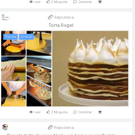
Leer
3
Me gusta
Comentar
Reposteria
Torta Rogel
harina
Azúcar
Leer
3
Me gusta
Comentar
Reposteria