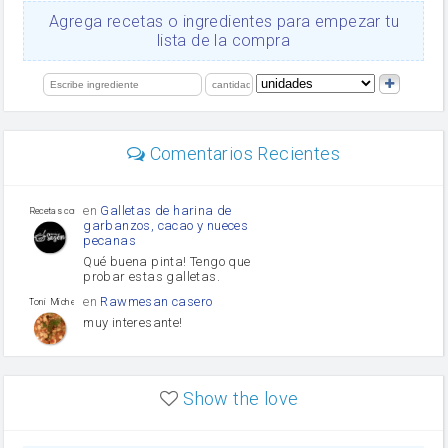
Ajos
Agrega recetas o ingredientes para empezar tu
salsa de soja
lista de la compra
orégano
Levadura
limón
perejil
carne picada
Diente de ajo
Comentarios Recientes
mayonesa
Tomates
Puerro
en
Galletas de harina de
Recetas con sazon
garbanzos, cacao y nueces
pecanas
Qué buena pinta! Tengo que
probar estas galletas.
en
Rawmesan casero
Toni Michel Caubet
muy interesante!
en
Lasaña casera fácil y
HOJALDROSA TV
rápida
Show the love
VIDEO EXPLIATIVO
https://youtu.be/J5e1ddxNWjk