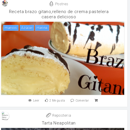
Postres
Receta brazo gitano,relleno de crema pastelera
casera delicioso
huevos
Azúcar
harina
Leer
2
Me gusta
Comentar
Reposteria
Tarta Neapolitan