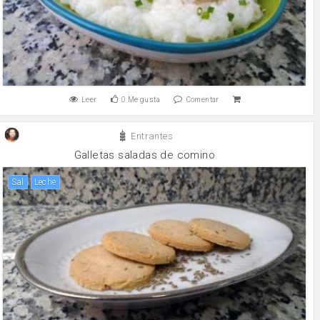
Leer
0
Me gusta
Comentar
Entrantes
Galletas saladas de comino
sal
leche