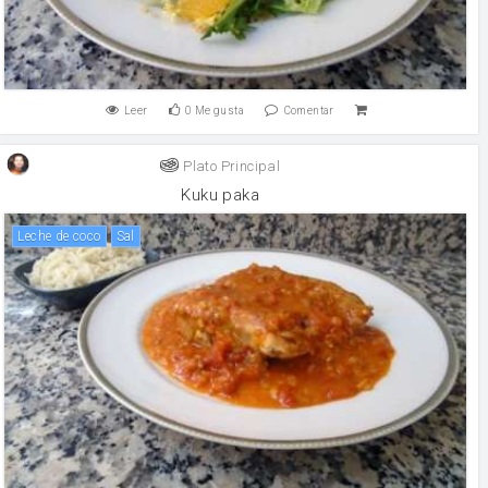
Leer
0
Me gusta
Comentar
Plato Principal
Kuku paka
Leche de coco
sal