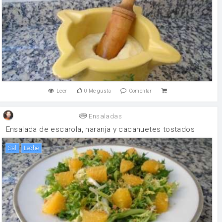
Leer
0
Me gusta
Comentar
Ensaladas
Ensalada de escarola, naranja y cacahuetes tostados
sal
leche