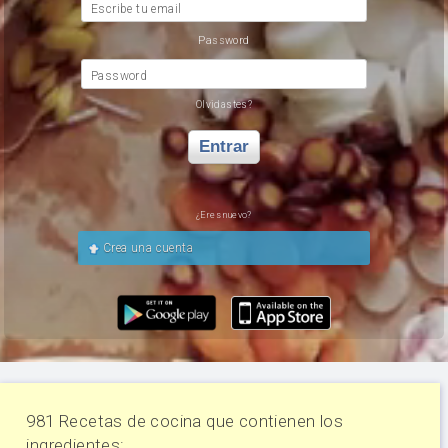
Escribe tu email
Password
Password
Olvidastes?
Entrar
¿Eres nuevo?
Crea una cuenta
981 Recetas de cocina que contienen los
ingredientes: