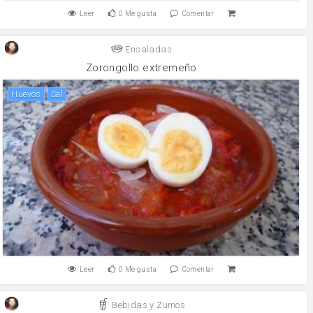
Leer
0
Me gusta
Comentar
Ensaladas
Zorongollo extremeño
huevos
sal
Leer
0
Me gusta
Comentar
Bebidas y Zumos