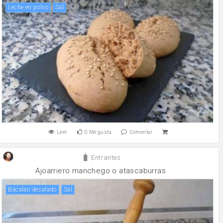
leche en polvo
sal
Leer
0
Me gusta
Comentar
Entrantes
Ajoarriero manchego o atascaburras
Bacalao desalado
sal