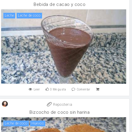
Bebida de cacao y coco
leche
Leche de coco
Leer
0
Me gusta
Comentar
Reposteria
Bizcocho de coco sin harina
Leche de coco
huevos