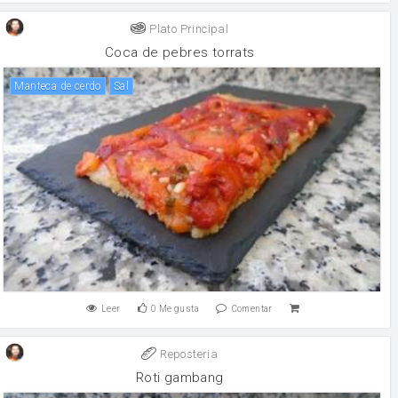
Plato Principal
Coca de pebres torrats
Manteca de cerdo
sal
Leer
0
Me gusta
Comentar
Reposteria
Roti gambang