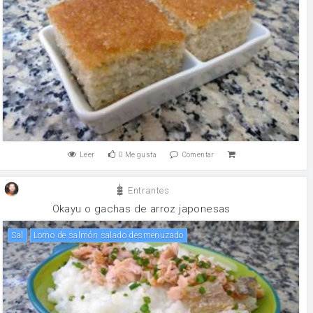
Leer
0
Me gusta
Comentar
Entrantes
Okayu o gachas de arroz japonesas
sal
Lomo de salmón salado desmenuzado