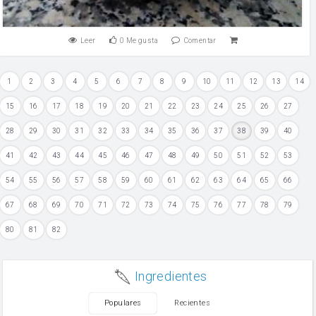
Leer
0
Me gusta
Comentar
1
2
3
4
5
6
7
8
9
10
11
12
13
14
15
16
17
18
19
20
21
22
23
24
25
26
27
28
29
30
31
32
33
34
35
36
37
38
39
40
41
42
43
44
45
46
47
48
49
50
51
52
53
54
55
56
57
58
59
60
61
62
63
64
65
66
67
68
69
70
71
72
73
74
75
76
77
78
79
80
81
82
Ingredientes
Populares
Recientes