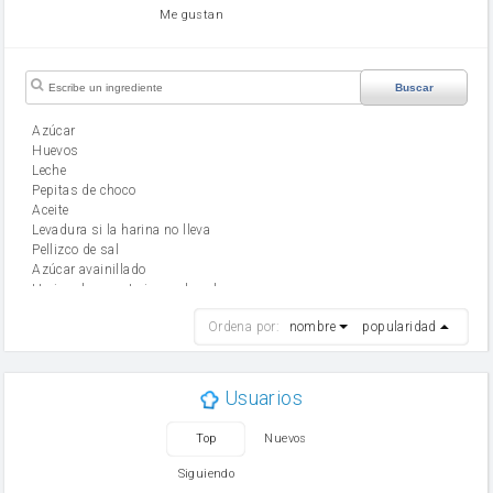
Me gustan
Buscar
Azúcar
huevos
leche
Pepitas de choco
aceite
Levadura si la harina no lleva
Pellizco de sal
Azúcar avainillado
Harina de reposteria con levadura
harina
Ordena por:
nombre
popularidad
cebolla
mantequilla
ajo
aceite de oliva
Usuarios
huevo
zanahoria
Top
Nuevos
tomate
levadura en polvo
Siguiendo
Opcional: Azúcar avainillado