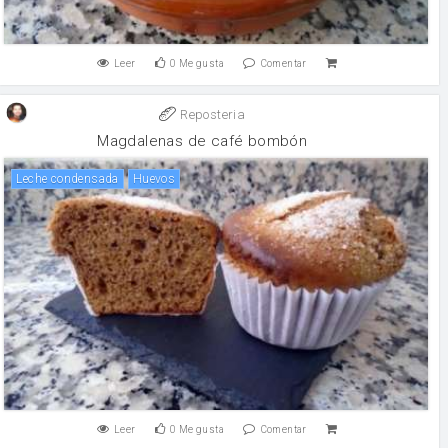
Leer
0
Me gusta
Comentar
Reposteria
Magdalenas de café bombón
leche condensada
huevos
Leer
0
Me gusta
Comentar