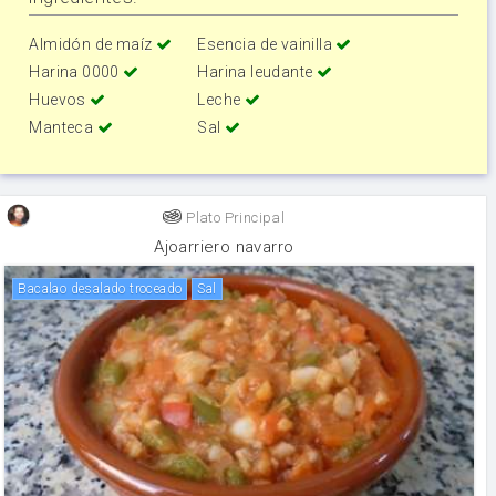
Almidón de maíz
Esencia de vainilla
Harina 0000
Harina leudante
Huevos
Leche
Manteca
Sal
Plato Principal
Ajoarriero navarro
Bacalao desalado troceado
sal