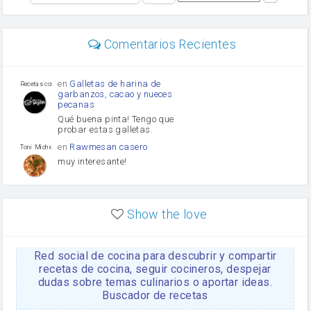
perejil
carne picada
Diente de ajo
Comentarios Recientes
mayonesa
Tomates
Puerro
en
Galletas de harina de
Recetas con sazon
garbanzos, cacao y nueces
pecanas
Qué buena pinta! Tengo que
probar estas galletas.
en
Rawmesan casero
Toni Michel Caubet
muy interesante!
en
Lasaña casera fácil y
HOJALDROSA TV
rápida
Show the love
VIDEO EXPLIATIVO
https://youtu.be/J5e1ddxNWjk
Red social de cocina para descubrir y compartir
en
Gachas de la abuela
HOJALDROSA TV
Rosa
recetas de cocina, seguir cocineros, despejar
dudas sobre temas culinarios o aportar ideas.
https://youtu.be/Mz69gcVO3sI
Buscador de recetas