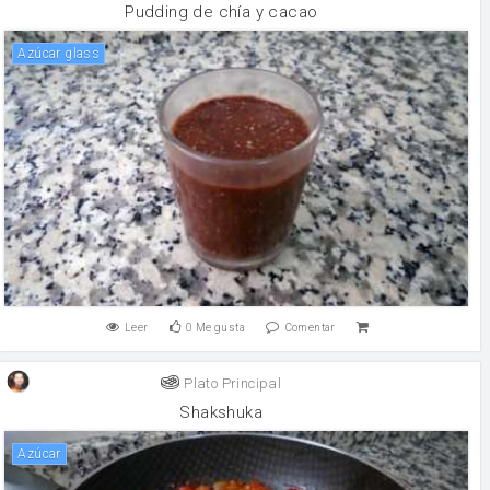
Pudding de chía y cacao
Azúcar glass
Leer
0
Me gusta
Comentar
Plato Principal
Shakshuka
Azúcar