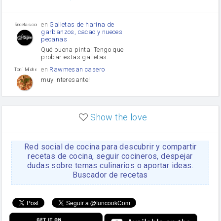
Tomates
Puerro
en
Galletas de harina de
Recetas con sazon
garbanzos, cacao y nueces
pecanas
Qué buena pinta! Tengo que
probar estas galletas.
en
Rawmesan casero
Toni Michel Caubet
muy interesante!
en
Lasaña casera fácil y
HOJALDROSA TV
rápida
Show the love
VIDEO EXPLIATIVO
https://youtu.be/J5e1ddxNWjk
Red social de cocina para descubrir y compartir
en
Gachas de la abuela
HOJALDROSA TV
Rosa
recetas de cocina, seguir cocineros, despejar
dudas sobre temas culinarios o aportar ideas.
https://youtu.be/Mz69gcVO3sI
Buscador de recetas
en
Receta Del Bizcocho
Rosa
Casero
Disculpa. En la foto aparece
el bizcocho de xoco y en el
apartado de los ingredientes