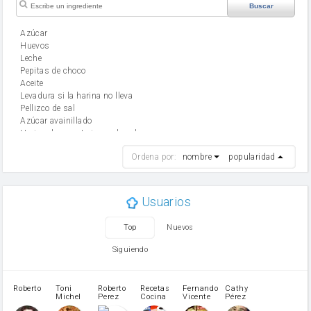
Buscar
Azúcar
huevos
leche
Pepitas de choco
aceite
Levadura si la harina no lleva
Pellizco de sal
Azúcar avainillado
Harina de reposteria con levadura
harina
Ordena por:
nombre
popularidad
cebolla
mantequilla
ajo
aceite de oliva
Usuarios
huevo
zanahoria
Top
Nuevos
tomate
levadura en polvo
Siguiendo
Opcional: Azúcar avainillado
Opcional: Ron o Whisky
Harina para bizcocho
Roberto
Toni
Roberto
Recetas
Fernando
Cathy
azucar
Michel
Perez
Cocina
Vicente
Pérez
Caubet
Muñoz
patatas