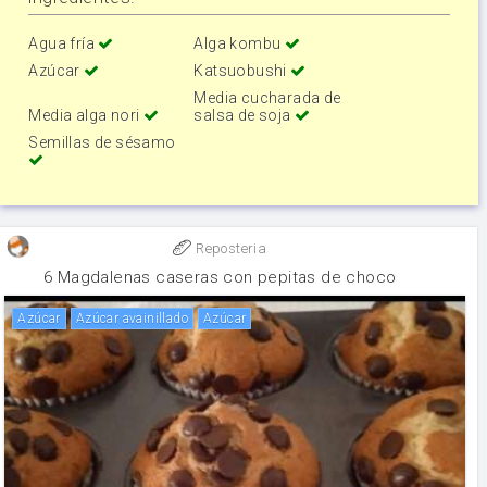
Agua fría
Alga kombu
Azúcar
Katsuobushi
Media cucharada de
Media alga nori
salsa de soja
Semillas de sésamo
Reposteria
6 Magdalenas caseras con pepitas de choco
Azúcar
Azúcar avainillado
Azúcar