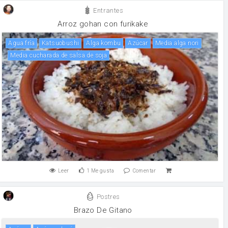
Entrantes
Arroz gohan con furikake
Agua fría
Katsuobushi
alga kombu
Azúcar
Media alga nori
Media cucharada de salsa de soja
Leer
1
Me gusta
Comentar
Postres
Brazo De Gitano