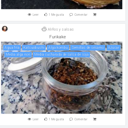
Leer
1
Me gusta
Comentar
Aliños y salsas
Furikake
Agua fría
Katsuobushi
alga kombu
Semillas de sésamo
Azúcar
Media alga nori
Media cucharada de salsa de soja
Leer
1
Me gusta
Comentar