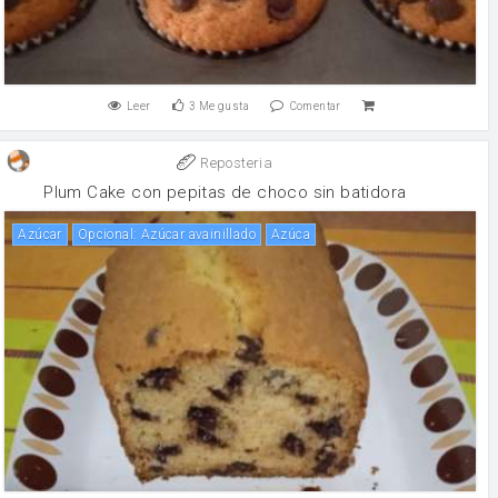
Leer
3
Me gusta
Comentar
Reposteria
Plum Cake con pepitas de choco sin batidora
Azúcar
Opcional: Azúcar avainillado
Azúca