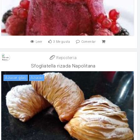
Leer
3
Me gusta
Comentar
Reposteria
Sfogliatella rizada Napolitana
azúcar glas
Azúcar