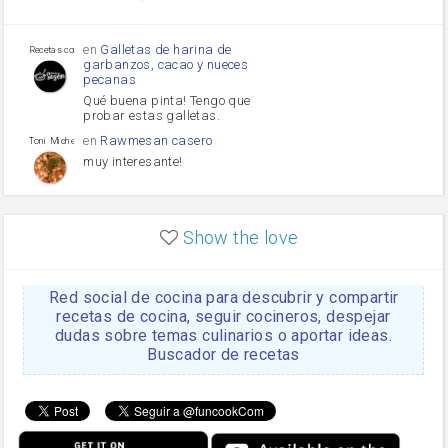
Tomates
Puerro
en
Galletas de harina de
Recetas con sazon
garbanzos, cacao y nueces
pecanas
Qué buena pinta! Tengo que
probar estas galletas.
en
Rawmesan casero
Toni Michel Caubet
muy interesante!
en
Lasaña casera fácil y
HOJALDROSA TV
rápida
Show the love
VIDEO EXPLIATIVO
https://youtu.be/J5e1ddxNWjk
Red social de cocina para descubrir y compartir
en
Gachas de la abuela
HOJALDROSA TV
Rosa
recetas de cocina, seguir cocineros, despejar
dudas sobre temas culinarios o aportar ideas.
https://youtu.be/Mz69gcVO3sI
Buscador de recetas
en
Receta Del Bizcocho
Rosa
Casero
Disculpa. En la foto aparece
el bizcocho de xoco y en el
apartado de los ingredientes