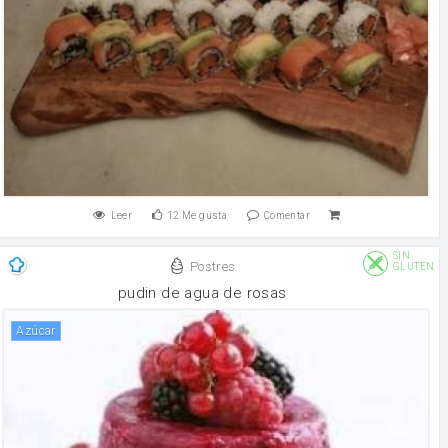
Leer
12
Me gusta
Comentar
SIN
Postres
GLUTEN
pudin de agua de rosas
Azúcar