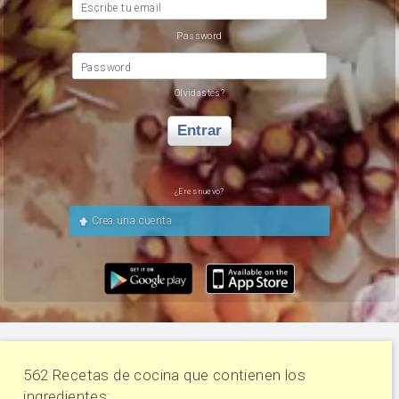
Escribe tu email
Password
Password
Olvidastes?
Entrar
¿Eres nuevo?
Crea una cuenta
562 Recetas de cocina que contienen los
ingredientes: