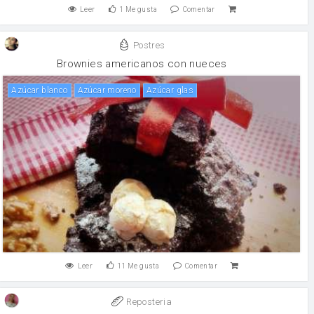
Leer
1
Me gusta
Comentar
Postres
Brownies americanos con nueces
Azúcar blanco
Azúcar moreno
azúcar glas
Leer
11
Me gusta
Comentar
Reposteria