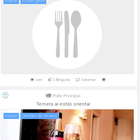
Azúcar
azúcar glasé
Leer
2
Me gusta
Comentar
Plato Principal
Ternera al estilo oriental
Azúcar
Semillas de sésamo