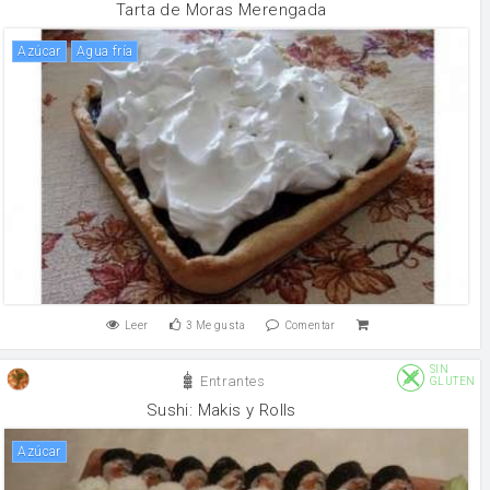
Tarta de Moras Merengada
Azúcar
Agua fría
Leer
3
Me gusta
Comentar
SIN
Entrantes
GLUTEN
Sushi: Makis y Rolls
Azúcar