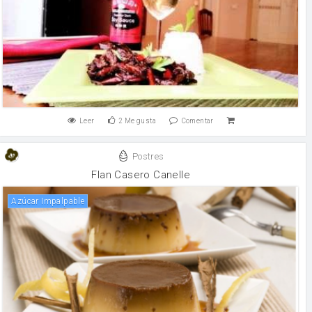
Leer
2
Me gusta
Comentar
Postres
Flan Casero Canelle
Azúcar Impalpable