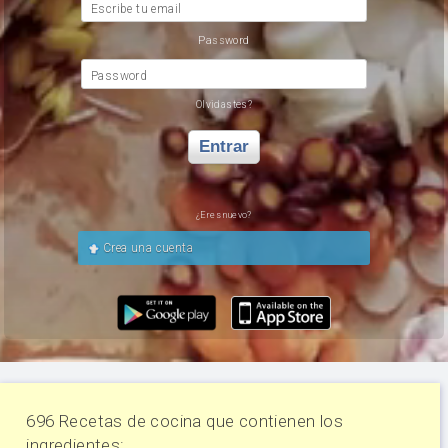
Escribe tu email
Password
Password
Olvidastes?
Entrar
¿Eres nuevo?
Crea una cuenta
696 Recetas de cocina que contienen los
ingredientes: