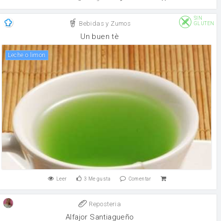
SIN
Bebidas y Zumos
GLUTEN
Un buen tè
leche o limon
Leer
3
Me gusta
Comentar
Reposteria
Alfajor Santiagueño