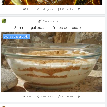
Leer
6
Me gusta
Comentar
Reposteria
Serrín de galletas con frutos de bosque
leche condensada
Leer
3
Me gusta
Comentar