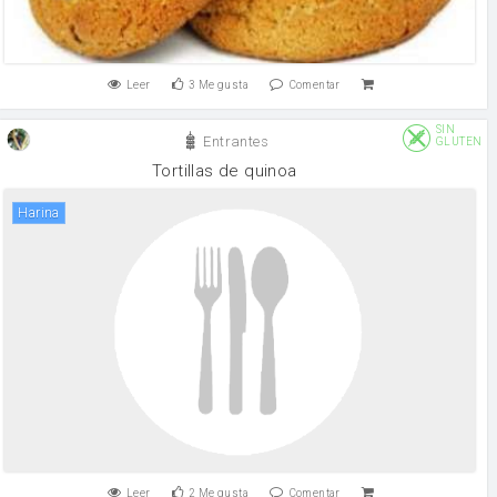
Leer
3
Me gusta
Comentar
SIN
Entrantes
GLUTEN
Tortillas de quinoa
harina
Leer
2
Me gusta
Comentar