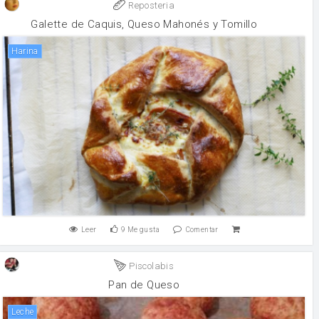
Reposteria
Galette de Caquis, Queso Mahonés y Tomillo
harina
Leer
9
Me gusta
Comentar
Piscolabis
Pan de Queso
leche