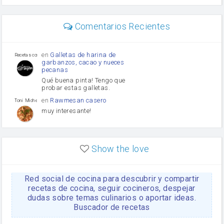
perejil
carne picada
Diente de ajo
Comentarios Recientes
mayonesa
Tomates
Puerro
en
Galletas de harina de
Recetas con sazon
garbanzos, cacao y nueces
pecanas
Qué buena pinta! Tengo que
probar estas galletas.
en
Rawmesan casero
Toni Michel Caubet
muy interesante!
en
Lasaña casera fácil y
HOJALDROSA TV
rápida
Show the love
VIDEO EXPLIATIVO
https://youtu.be/J5e1ddxNWjk
Red social de cocina para descubrir y compartir
en
Gachas de la abuela
HOJALDROSA TV
Rosa
recetas de cocina, seguir cocineros, despejar
dudas sobre temas culinarios o aportar ideas.
https://youtu.be/Mz69gcVO3sI
Buscador de recetas
en
Receta Del Bizcocho
Rosa