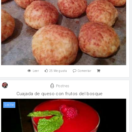
Leer
25
Me gusta
Comentar
Postres
Cuajada de queso con frutos del bosque
leche