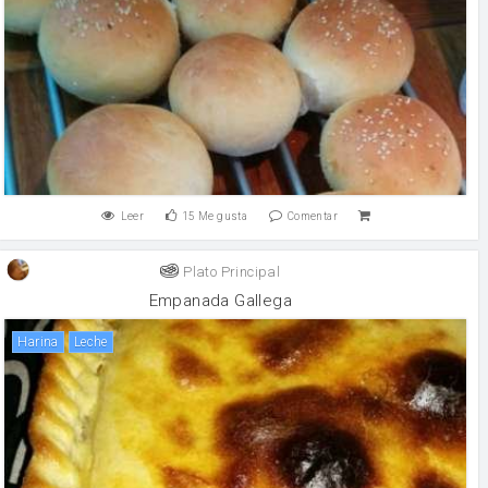
Leer
15
Me gusta
Comentar
Plato Principal
Empanada Gallega
harina
leche