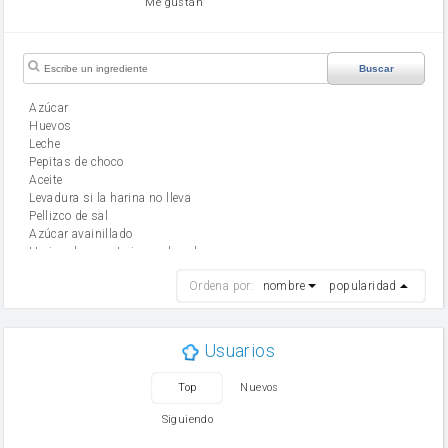
Me gustan
Buscar
Azúcar
huevos
leche
Pepitas de choco
aceite
Levadura si la harina no lleva
Pellizco de sal
Azúcar avainillado
Harina de reposteria con levadura
harina
Ordena por:
nombre
popularidad
cebolla
mantequilla
ajo
aceite de oliva
Usuarios
huevo
zanahoria
Top
Nuevos
tomate
levadura en polvo
Siguiendo
Opcional: Ron o Whisky