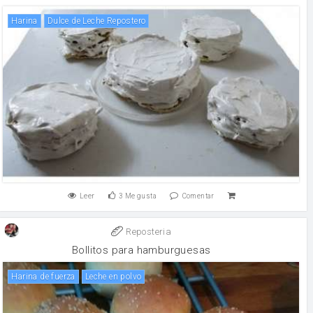
harina
Dulce de Leche Repostero
Leer
3
Me gusta
Comentar
Reposteria
Bollitos para hamburguesas
harina de fuerza
leche en polvo