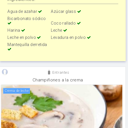
Agua de azahar
Azúcar glass
Bicarbonato sódico
Coco rallado
Harina
Leche
Leche en polvo
Levadura en polvo
Mantequilla derretida
Entrantes
Champiñones a la crema
crema de leche