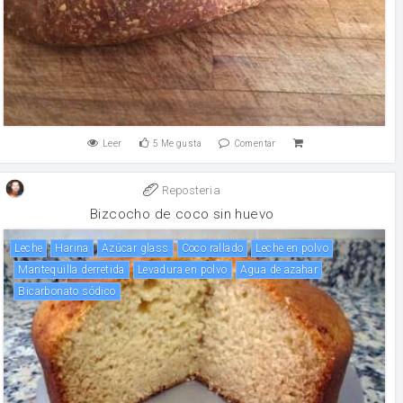
Leer
5
Me gusta
Comentar
Reposteria
Bizcocho de coco sin huevo
leche
harina
Azúcar glass
Coco rallado
leche en polvo
Mantequilla derretida
levadura en polvo
Agua de azahar
Bicarbonato sódico