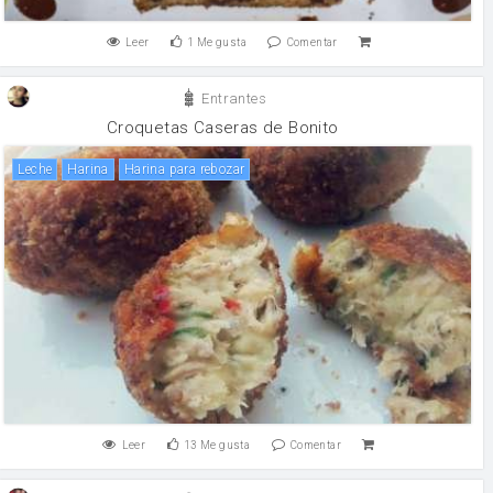
Leer
1
Me gusta
Comentar
Entrantes
Croquetas Caseras de Bonito
leche
harina
Harina para rebozar
Leer
13
Me gusta
Comentar