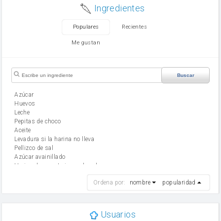
Ingredientes
Populares
Recientes
Me gustan
Buscar
Azúcar
huevos
leche
Pepitas de choco
aceite
Levadura si la harina no lleva
Pellizco de sal
Azúcar avainillado
Harina de reposteria con levadura
harina
Ordena por:
nombre
popularidad
cebolla
mantequilla
ajo
aceite de oliva
Usuarios
huevo