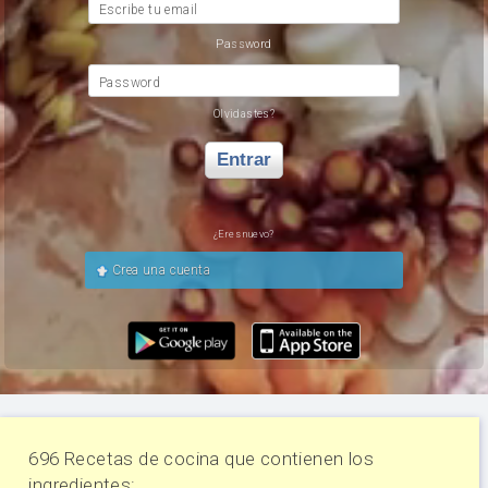
Escribe tu email
Password
Password
Olvidastes?
Entrar
¿Eres nuevo?
Crea una cuenta
696 Recetas de cocina que contienen los
ingredientes: