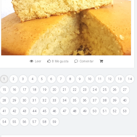
Leer
8
Me gusta
Comentar
1
2
3
4
5
6
7
8
9
10
11
12
13
14
15
16
17
18
19
20
21
22
23
24
25
26
27
28
29
30
31
32
33
34
35
36
37
38
39
40
41
42
43
44
45
46
47
48
49
50
51
52
53
54
55
56
57
58
59