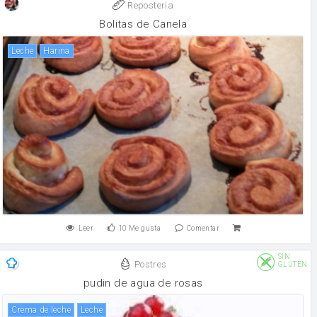
Reposteria
Bolitas de Canela
leche
harina
Leer
10
Me gusta
Comentar
SIN
Postres
GLUTEN
pudin de agua de rosas
crema de leche
leche