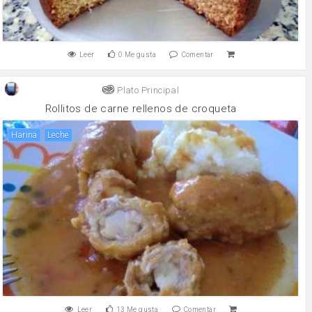
Leer
0
Me gusta
Comentar
Plato Principal
Rollitos de carne rellenos de croqueta
harina
leche
Leer
13
Me gusta
Comentar