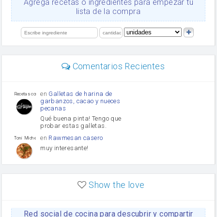
Agrega recetas o ingredientes para empezar tu
orégano
lista de la compra
Levadura
salsa de soja
limón
perejil
carne picada
Diente de ajo
Comentarios Recientes
mayonesa
Tomates
Puerro
en
Galletas de harina de
Recetas con sazon
garbanzos, cacao y nueces
pecanas
Qué buena pinta! Tengo que
probar estas galletas.
en
Rawmesan casero
Toni Michel Caubet
muy interesante!
en
Lasaña casera fácil y
HOJALDROSA TV
rápida
Show the love
VIDEO EXPLIATIVO
https://youtu.be/J5e1ddxNWjk
Red social de cocina para descubrir y compartir
en
Gachas de la abuela
HOJALDROSA TV