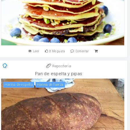
Leer
8
Me gusta
Comentar
Reposteria
Pan de espelta y pipas
Harina de espelta
harina de fuerza