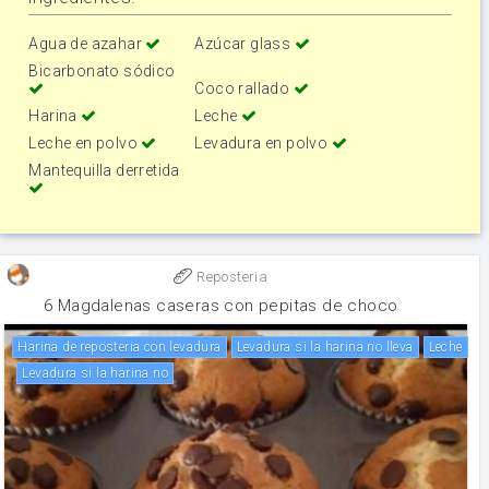
Agua de azahar
Azúcar glass
Bicarbonato sódico
Coco rallado
Harina
Leche
Leche en polvo
Levadura en polvo
Mantequilla derretida
Reposteria
6 Magdalenas caseras con pepitas de choco
Harina de reposteria con levadura
Levadura si la harina no lleva
leche
Levadura si la harina no