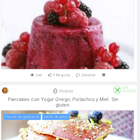
Leer
3
Me gusta
Comentar
SIN
Postres
GLUTEN
Pancakes con Yogur Griego, Pistachos y Miel. Sin
gluten.
harina de garbanzo
leche de arroz