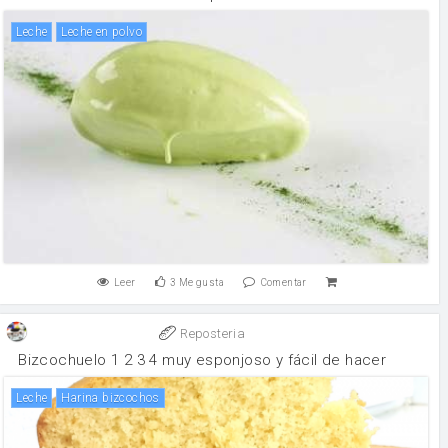
leche
leche en polvo
Leer
3
Me gusta
Comentar
Reposteria
Bizcochuelo 1 2 3 4 muy esponjoso y fácil de hacer
leche
harina bizcochos