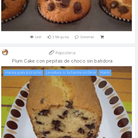
Leer
3
Me gusta
Comentar
Reposteria
Plum Cake con pepitas de choco sin batidora
Harina para bizcocho
Levadura si la harina no lleva
Harin