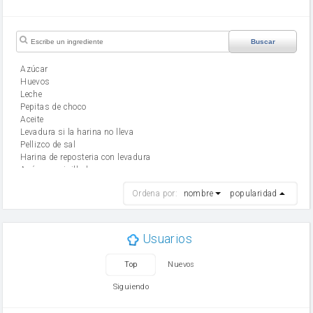
Buscar
Azúcar
huevos
leche
Pepitas de choco
aceite
Levadura si la harina no lleva
Pellizco de sal
Harina de reposteria con levadura
Azúcar avainillado
harina
Ordena por:
nombre
popularidad
cebolla
mantequilla
ajo
aceite de oliva
Usuarios
huevo
zanahoria
Top
Nuevos
tomate
levadura en polvo
Siguiendo
Opcional: Ron o Whisky
Harina para bizcocho