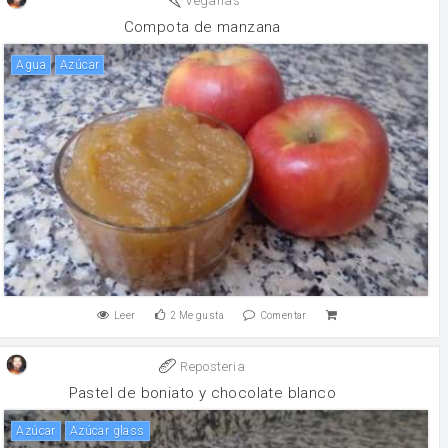
Veganas
Compota de manzana
agua
Azúcar
Leer
2
Me gusta
Comentar
Reposteria
Pastel de boniato y chocolate blanco
Azúcar
Azúcar glass