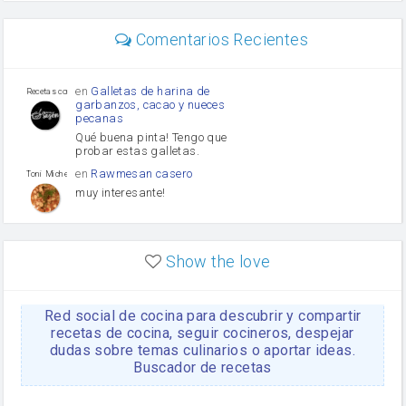
carne picada
Diente de ajo
Comentarios Recientes
mayonesa
Tomates
Puerro
en
Galletas de harina de
Recetas con sazon
garbanzos, cacao y nueces
pecanas
Qué buena pinta! Tengo que
probar estas galletas.
en
Rawmesan casero
Toni Michel Caubet
muy interesante!
en
Lasaña casera fácil y
HOJALDROSA TV
rápida
Show the love
VIDEO EXPLIATIVO
https://youtu.be/J5e1ddxNWjk
Red social de cocina para descubrir y compartir
en
Gachas de la abuela
HOJALDROSA TV
Rosa
recetas de cocina, seguir cocineros, despejar
dudas sobre temas culinarios o aportar ideas.
https://youtu.be/Mz69gcVO3sI
Buscador de recetas
en
Receta Del Bizcocho
Rosa
Casero