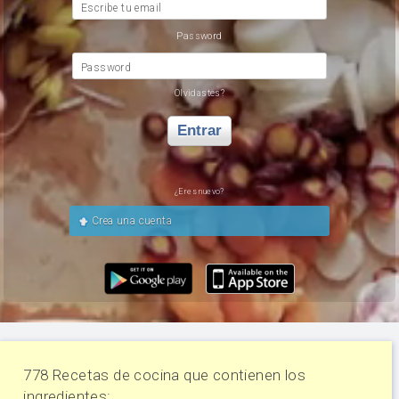
Escribe tu email
Password
Password
Olvidastes?
Entrar
¿Eres nuevo?
Crea una cuenta
778 Recetas de cocina que contienen los
ingredientes: