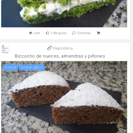
Leer
2
Me gusta
Comentar
Reposteria
Bizcocho de nueces, almendras y piñones
Azúcar
Azúcar glass