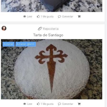
Leer
1
Me gusta
Comentar
Reposteria
Tarta de Santiago
Azúcar
Azúcar glass
Leer
1
Me gusta
Comentar