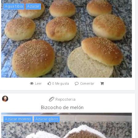
Agua tibia
Azúcar
Leer
0
Me gusta
Comentar
Reposteria
Bizcocho de melón
Azúcar moreno
Azúcar glass