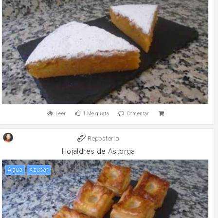
Leer
1
Me gusta
Comentar
Reposteria
Hojaldres de Astorga
agua
Azúcar