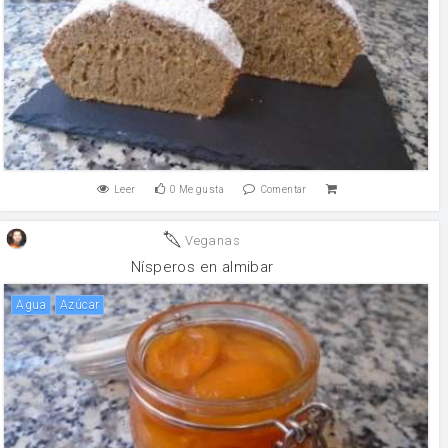
Leer
0
Me gusta
Comentar
Veganas
Nísperos en almibar
agua
Azúcar