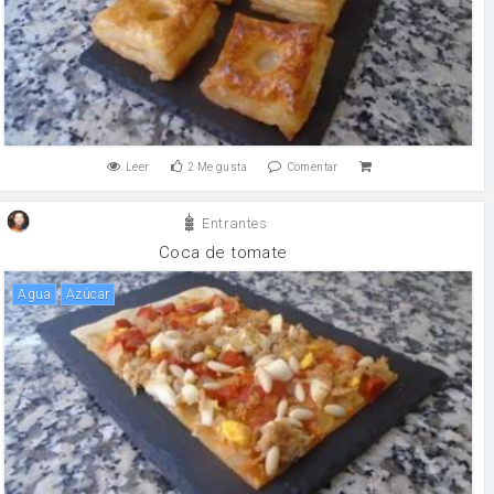
Leer
2
Me gusta
Comentar
Entrantes
Coca de tomate
agua
Azúcar