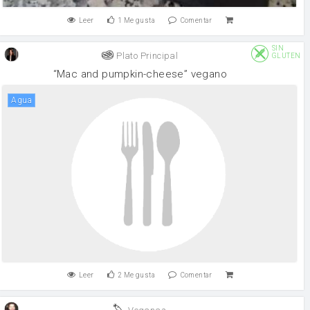
Leer
1
Me gusta
Comentar
SIN
Plato Principal
GLUTEN
“Mac and pumpkin-cheese” vegano
agua
Leer
2
Me gusta
Comentar