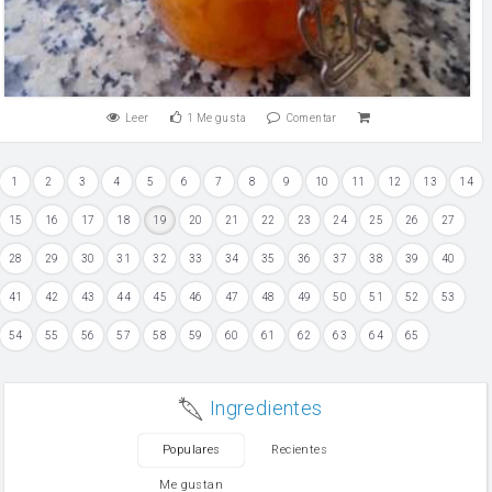
Leer
1
Me gusta
Comentar
1
2
3
4
5
6
7
8
9
10
11
12
13
14
15
16
17
18
19
20
21
22
23
24
25
26
27
28
29
30
31
32
33
34
35
36
37
38
39
40
41
42
43
44
45
46
47
48
49
50
51
52
53
54
55
56
57
58
59
60
61
62
63
64
65
Ingredientes
Populares
Recientes
Me gustan