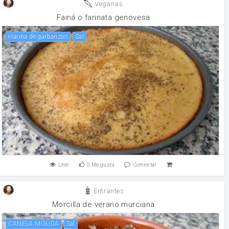
Veganas
Fainá o farinata genovesa
Harina de garbanzos
sal
Leer
0
Me gusta
Comentar
Entrantes
Morcilla de verano murciana
CANELA MOLIDA
sal