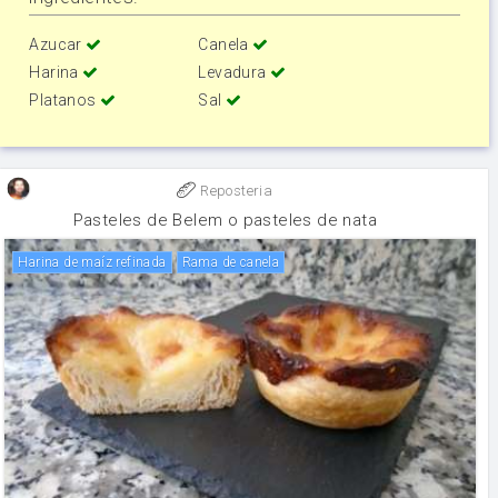
Azucar
Canela
Harina
Levadura
Platanos
Sal
Reposteria
Pasteles de Belem o pasteles de nata
Harina de maíz refinada
rama de canela