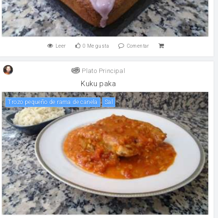
Leer
0
Me gusta
Comentar
Plato Principal
Kuku paka
Trozo pequeño de rama de canela
sal