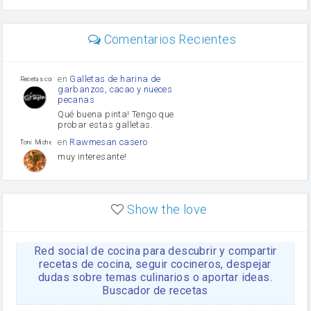
perejil
carne picada
Diente de ajo
Comentarios Recientes
mayonesa
Tomates
Puerro
en
Galletas de harina de
Recetas con sazon
garbanzos, cacao y nueces
pecanas
Qué buena pinta! Tengo que
probar estas galletas.
en
Rawmesan casero
Toni Michel Caubet
muy interesante!
en
Lasaña casera fácil y
HOJALDROSA TV
rápida
Show the love
VIDEO EXPLIATIVO
https://youtu.be/J5e1ddxNWjk
Red social de cocina para descubrir y compartir
en
Gachas de la abuela
HOJALDROSA TV
Rosa
recetas de cocina, seguir cocineros, despejar
dudas sobre temas culinarios o aportar ideas.
https://youtu.be/Mz69gcVO3sI
Buscador de recetas
en
Receta Del Bizcocho
Rosa