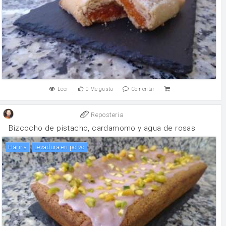
Leer
0
Me gusta
Comentar
Reposteria
Bizcocho de pistacho, cardamomo y agua de rosas
harina
levadura en polvo