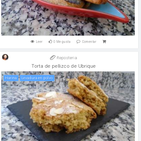
Leer
0
Me gusta
Comentar
Reposteria
Torta de pellizco de Ubrique
harina
levadura en polvo