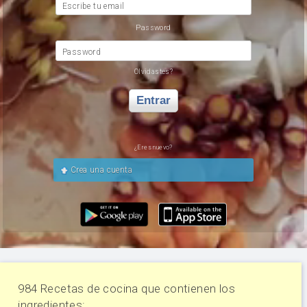
Escribe tu email
Password
Password
Olvidastes?
Entrar
¿Eres nuevo?
Crea una cuenta
984 Recetas de cocina que contienen los
ingredientes: