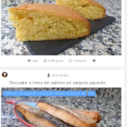
Leer
0
Me gusta
Comentar
Entrantes
Shiozake o lomo de salmón en salazón japonés
Salmón sin espinas y con piel cortado en lomos de
sal