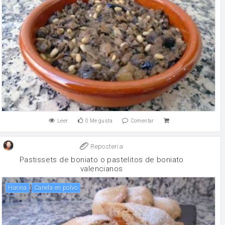
Leer
0
Me gusta
Comentar
Reposteria
Pastissets de boniato o pastelitos de boniato
valencianos
harina
canela en polvo