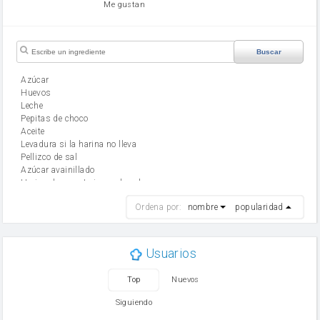
Me gustan
Buscar
Azúcar
huevos
leche
Pepitas de choco
aceite
Levadura si la harina no lleva
Pellizco de sal
Azúcar avainillado
Harina de reposteria con levadura
harina
Ordena por:
nombre
popularidad
cebolla
mantequilla
ajo
aceite de oliva
Usuarios
huevo
zanahoria
Top
Nuevos
tomate
levadura en polvo
Siguiendo
Opcional: Azúcar avainillado