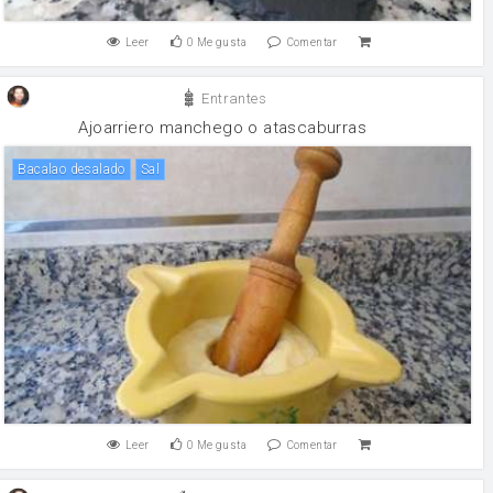
Leer
0
Me gusta
Comentar
Entrantes
Ajoarriero manchego o atascaburras
Bacalao desalado
sal
Leer
0
Me gusta
Comentar