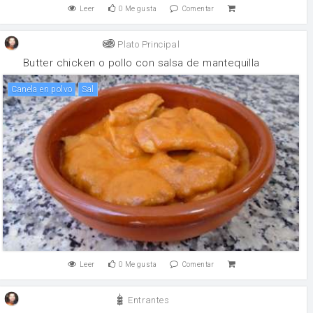
Leer
0
Me gusta
Comentar
Plato Principal
Butter chicken o pollo con salsa de mantequilla
canela en polvo
sal
Leer
0
Me gusta
Comentar
Entrantes