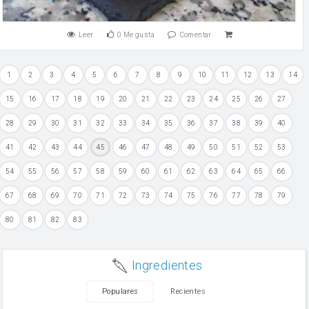
Leer
0
Me gusta
Comentar
1
2
3
4
5
6
7
8
9
10
11
12
13
14
15
16
17
18
19
20
21
22
23
24
25
26
27
28
29
30
31
32
33
34
35
36
37
38
39
40
41
42
43
44
45
46
47
48
49
50
51
52
53
54
55
56
57
58
59
60
61
62
63
64
65
66
67
68
69
70
71
72
73
74
75
76
77
78
79
80
81
82
83
Ingredientes
Populares
Recientes