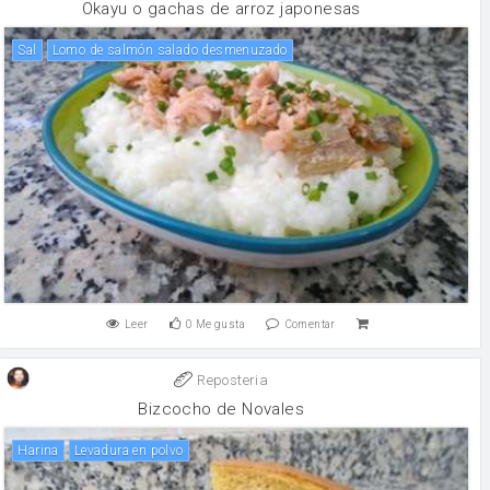
Okayu o gachas de arroz japonesas
sal
Lomo de salmón salado desmenuzado
Leer
0
Me gusta
Comentar
Reposteria
Bizcocho de Novales
harina
levadura en polvo