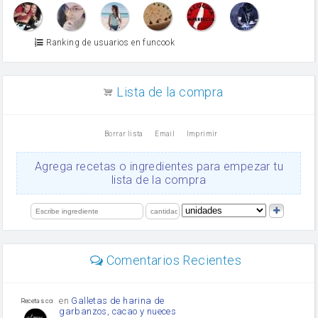
Martínez
vino blanco
Azúcar glass
Azúcar moreno
Ranking de usuarios en funcook
Zumo de limón
arroz
canela en polvo
aceite de girasol
Lista de la compra
Dientes de ajo
vinagre
nata
Borrar lista
Email
Imprimir
Cacao en polvo
queso rallado
Ajos
Agrega recetas o ingredientes para empezar tu
salsa de soja
lista de la compra
orégano
Levadura
limón
perejil
carne picada
Diente de ajo
Comentarios Recientes
mayonesa
Tomates
Puerro
en
Galletas de harina de
Recetas con sazon
garbanzos, cacao y nueces