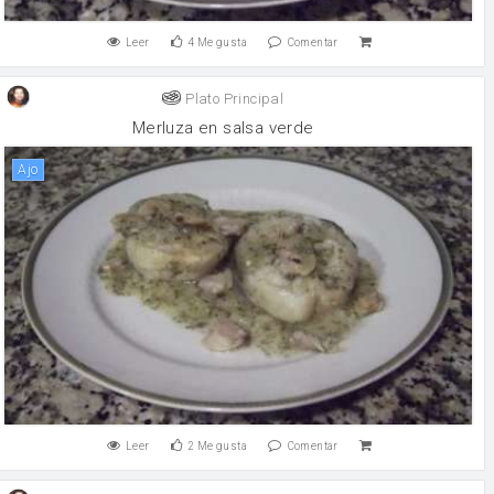
Leer
4
Me gusta
Comentar
Plato Principal
Merluza en salsa verde
ajo
Leer
2
Me gusta
Comentar