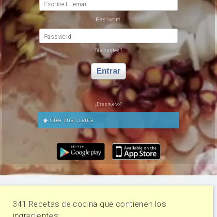
Escribe tu email
Password
Password
Olvidastes?
Entrar
¿Eres nuevo?
Crea una cuenta
341 Recetas de cocina que contienen los
ingredientes: