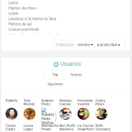
leche
Pepitas de choco
aceite
Levadura si la harina no lleva
Pellizco de sal
Azúcar avainillado
Harina de reposteria con levadura
harina
Ordena por:
nombre
popularidad
cebolla
mantequilla
ajo
aceite de oliva
Usuarios
huevo
zanahoria
Top
Nuevos
tomate
levadura en polvo
Siguiendo
Opcional: Ron o Whisky
Harina para bizcocho
Opcional: Azúcar avainillado
Roberto
Toni
Roberto
Recetas
Fernando
Cathy
azucar
Michel
Perez
Cocina
Vicente
Pérez
Caubet
Muñoz
patatas
pimiento rojo
Pimentón
pimiento verde
Carlos
Laura
Mariquilla
Bon Profit
La Cocina
Rafa
Cádiz
López
Power
Mallorca
Imperfecta
Gonzalez
miel