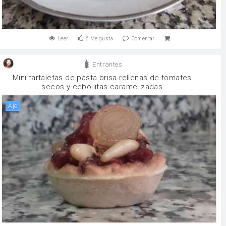
Leer
6
Me gusta
Comentar
Entrantes
Mini tartaletas de pasta brisa rellenas de tomates
secos y cebollitas caramelizadas
ajo