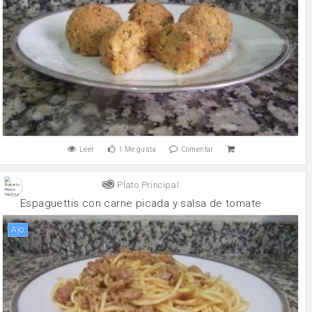
Leer
1
Me gusta
Comentar
Plato Principal
Espaguettis con carne picada y salsa de tomate
ajo