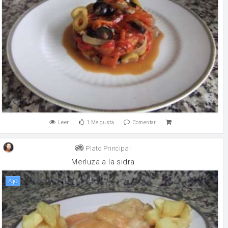
Leer
1
Me gusta
Comentar
Plato Principal
Merluza a la sidra
ajo