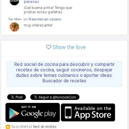
pecanas
Qué buena pinta! Tengo que
probar estas galletas.
en
Rawmesan casero
Toni Michel Caubet
muy interesante!
en
Lasaña casera fácil y
HOJALDROSA TV
rápida
Show the love
VIDEO EXPLIATIVO
https://youtu.be/J5e1ddxNWjk
Red social de cocina para descubrir y compartir
en
Gachas de la abuela
HOJALDROSA TV
Rosa
recetas de cocina, seguir cocineros, despejar
dudas sobre temas culinarios o aportar ideas.
https://youtu.be/Mz69gcVO3sI
Buscador de recetas
en
Receta Del Bizcocho
Rosa
Casero
Disculpa. En la foto aparece
el bizcocho de xoco y en el
apartado de los ingredientes
te has olvidado de poner la
cantidad q se debería de
poner. Gracias. Rosa
en
6 Magdalenas caseras
Suscribeté al
feed de recetas
Rosa