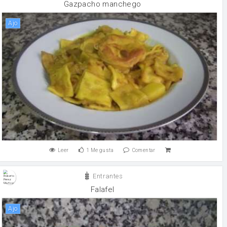
Gazpacho manchego
ajo
Leer
1
Me gusta
Comentar
Entrantes
Falafel
ajo