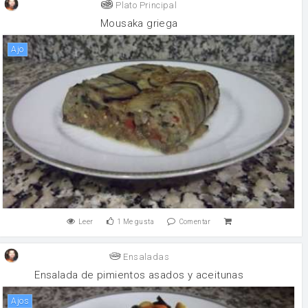
Plato Principal
Mousaka griega
ajo
Leer
1
Me gusta
Comentar
Ensaladas
Ensalada de pimientos asados y aceitunas
Ajos