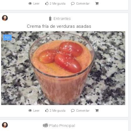
Leer
2
Me gusta
Comentar
Entrantes
Crema fría de verduras asadas
ajo
Leer
2
Me gusta
Comentar
Plato Principal