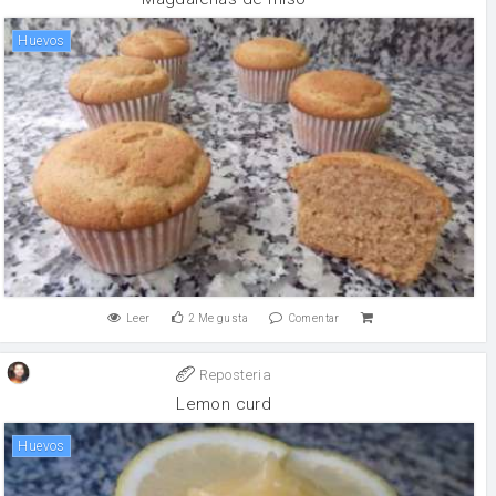
huevos
Leer
2
Me gusta
Comentar
Reposteria
Lemon curd
huevos