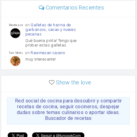
Diente de ajo
Comentarios Recientes
mayonesa
Tomates
Puerro
en
Galletas de harina de
Recetas con sazon
garbanzos, cacao y nueces
pecanas
Qué buena pinta! Tengo que
probar estas galletas.
en
Rawmesan casero
Toni Michel Caubet
muy interesante!
en
Lasaña casera fácil y
HOJALDROSA TV
rápida
Show the love
VIDEO EXPLIATIVO
https://youtu.be/J5e1ddxNWjk
Red social de cocina para descubrir y compartir
en
Gachas de la abuela
HOJALDROSA TV
Rosa
recetas de cocina, seguir cocineros, despejar
dudas sobre temas culinarios o aportar ideas.
https://youtu.be/Mz69gcVO3sI
Buscador de recetas
en
Receta Del Bizcocho
Rosa
Casero
Disculpa. En la foto aparece