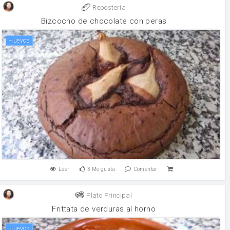
Reposteria
Bizcocho de chocolate con peras
huevos
Leer
3
Me gusta
Comentar
Plato Principal
Frittata de verduras al horno
huevos