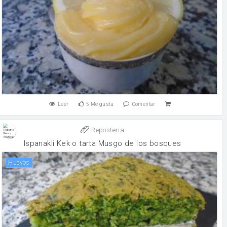
Leer
5
Me gusta
Comentar
Reposteria
Ispanakli Kek o tarta Musgo de los bosques
huevos