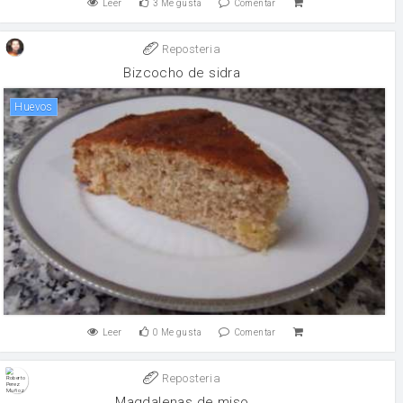
Leer
3
Me gusta
Comentar
Reposteria
Bizcocho de sidra
huevos
Leer
0
Me gusta
Comentar
Reposteria
Magdalenas de miso