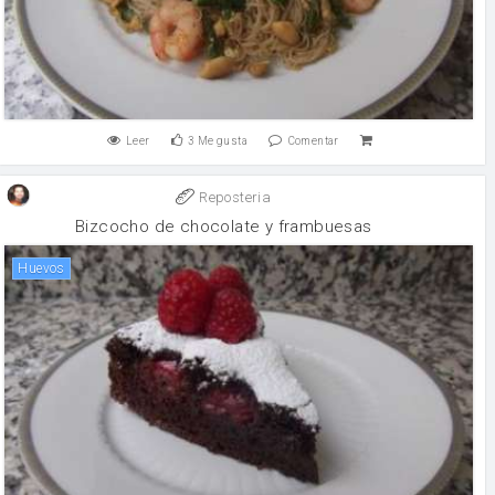
Leer
3
Me gusta
Comentar
Reposteria
Bizcocho de chocolate y frambuesas
huevos