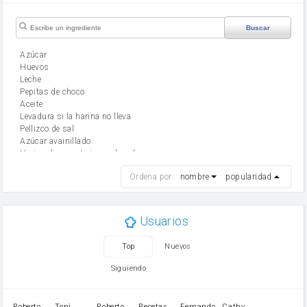
Buscar
Azúcar
huevos
leche
Pepitas de choco
aceite
Levadura si la harina no lleva
Pellizco de sal
Azúcar avainillado
Harina de reposteria con levadura
harina
Ordena por:
nombre
popularidad
cebolla
mantequilla
ajo
aceite de oliva
Usuarios
huevo
zanahoria
Top
Nuevos
tomate
levadura en polvo
Siguiendo
Opcional: Ron o Whisky
Harina para bizcocho
Opcional: Azúcar avainillado
Roberto
Toni
Roberto
Recetas
Fernando
Cathy