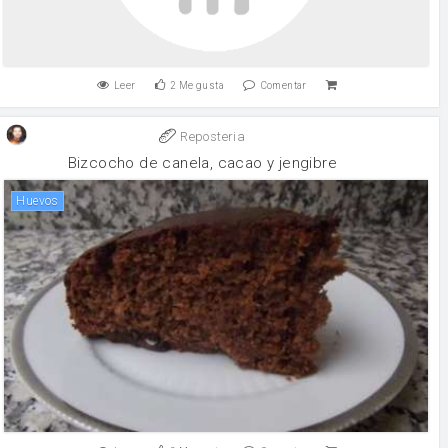
Leer
2
Me gusta
Comentar
Reposteria
Bizcocho de canela, cacao y jengibre
huevos