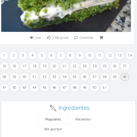
Leer
2
Me gusta
Comentar
1
2
3
4
5
6
7
8
9
10
11
12
13
14
15
16
17
18
19
20
21
22
23
24
25
26
27
28
29
30
31
32
33
34
35
36
37
38
39
40
41
42
43
44
45
46
47
48
49
50
51
Ingredientes
Populares
Recientes
Me gustan