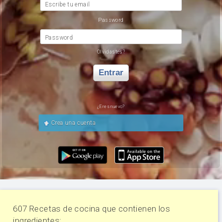
Escribe tu email
Password
Password
Olvidastes?
Entrar
¿Eres nuevo?
Crea una cuenta
607 Recetas de cocina que contienen los
ingredientes: