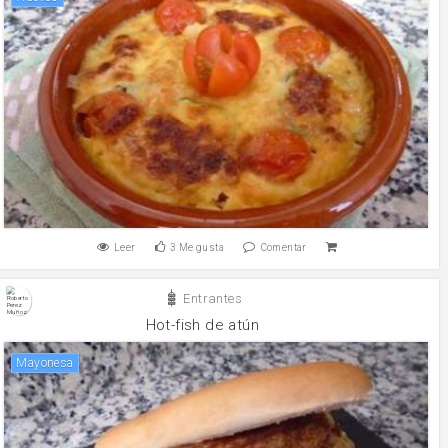
Leer
3
Me gusta
Comentar
Entrantes
Hot-fish de atún
mayonesa