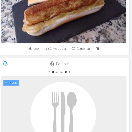
Leer
3
Me gusta
Comentar
Postres
Panquques
huevos