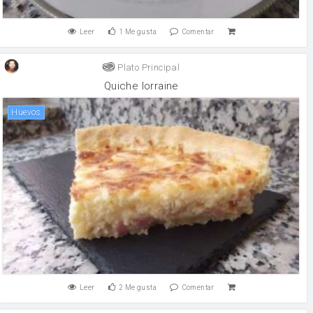
Leer
1
Me gusta
Comentar
Plato Principal
Quiche lorraine
huevos
Leer
2
Me gusta
Comentar