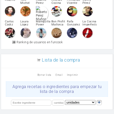
azucar
Michel
Perez
Cocina
Vicente
Pérez
Caubet
Muñoz
patatas
pimiento rojo
Pimentón
pimiento verde
Carlos
Laura
Mariquilla
Bon Profit
Rafa
La Cocina
Cádiz
López
Power
Mallorca
Gonzalez
Imperfecta
miel
Martínez
vino blanco
Azúcar glass
Azúcar moreno
Ranking de usuarios en funcook
Zumo de limón
arroz
canela en polvo
aceite de girasol
Lista de la compra
Dientes de ajo
vinagre
nata
Borrar lista
Email
Imprimir
Cacao en polvo
queso rallado
Ajos
Agrega recetas o ingredientes para empezar tu
Levadura
lista de la compra
salsa de soja
orégano
limón
perejil
carne picada