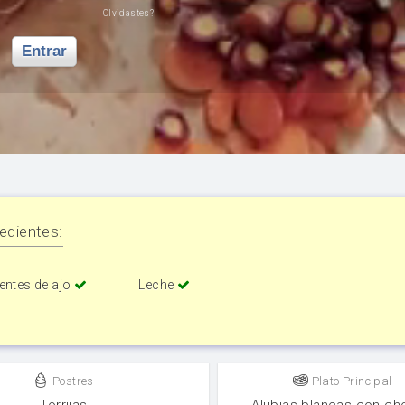
Olvidastes?
Entrar
edientes:
entes de ajo
Leche
Postres
Plato Principal
Torrijas
Alubias blancas con ch