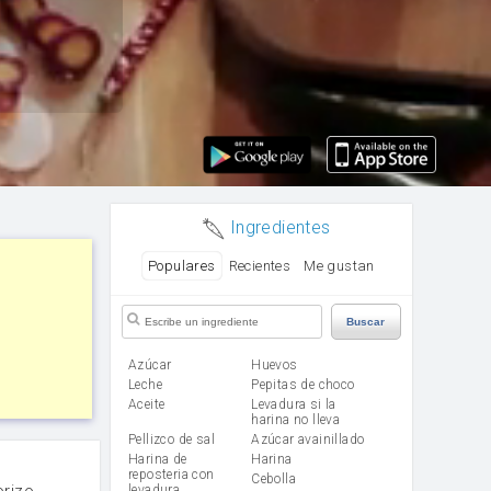
Ingredientes
Populares
Recientes
Me gustan
Buscar
Azúcar
huevos
leche
Pepitas de choco
aceite
Levadura si la
harina no lleva
Pellizco de sal
Azúcar avainillado
Harina de
harina
reposteria con
cebolla
orizo
levadura