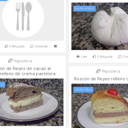
leche entera
0
Me gusta
Comentar
Leer
3
Me gusta
Co
Reposteria
ón de Reyes de cacao al
Reposteria
relleno de crema pastelera
Roscón de Reyes relleno d
bia
Leche tibia