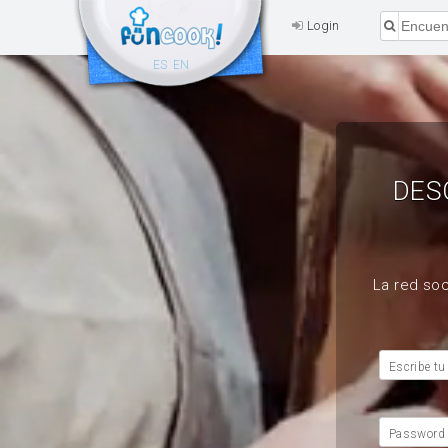
Login
ES
EN
DES
La red soc
Escribe tu
Password