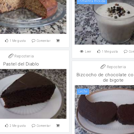
Pimienta molida
1
Me gusta
Comentar
Leer
1
Me gusta
Co
Reposteria
Pastel del Diablo
Reposteria
Bizcocho de chocolate co
de bigote
leche
2
Me gusta
Comentar