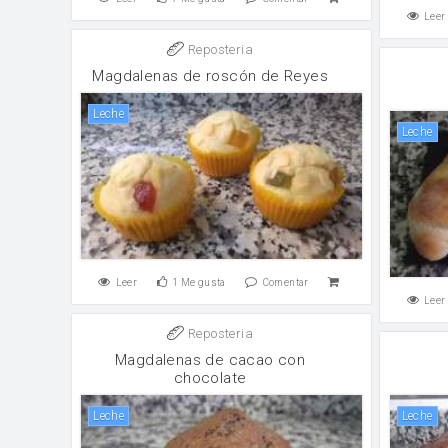
Leer
Reposteria
Magdalenas de roscón de Reyes
leche
leche
Leer
1
Me gusta
Comentar
Leer
Reposteria
Magdalenas de cacao con
chocolate
leche
leche