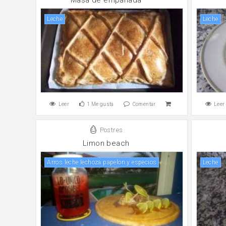
leche
leche
Leer
1
Me gusta
Comentar
Leer
Postres
Limon beach
Arros leche lechoza papelon y especios
leche