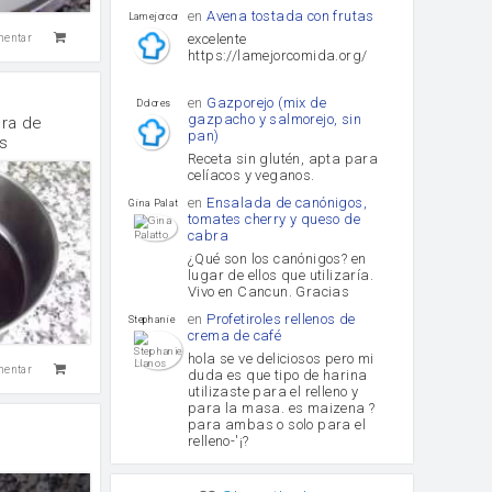
en
Avena tostada con frutas
lamejorcomida
excelente
mentar
https://lamejorcomida.org/
en
Gazporejo (mix de
Dolores
gazpacho y salmorejo, sin
ra de
pan)
as
Receta sin glutén, apta para
celíacos y veganos.
en
Ensalada de canónigos,
Gina Palatto
tomates cherry y queso de
cabra
¿Qué son los canónigos? en
lugar de ellos que utilizaría.
Vivo en Cancun. Gracias
en
Profetiroles rellenos de
Stephanie Llanos
crema de café
hola se ve deliciosos pero mi
mentar
duda es que tipo de harina
utilizaste para el relleno y
para la masa. es maizena ?
para ambas o solo para el
relleno-'¡?