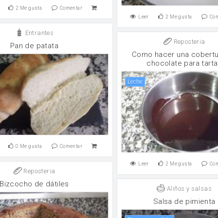
2
Me gusta
Comentar
Leer
2
Me gusta
Co
Entrantes
Reposteria
Pan de patata
Como hacer una cobertu
chocolate para tart
leche
0
Me gusta
Comentar
Leer
2
Me gusta
Co
Reposteria
Bizcocho de dátiles
Aliños y salsas
Salsa de pimienta