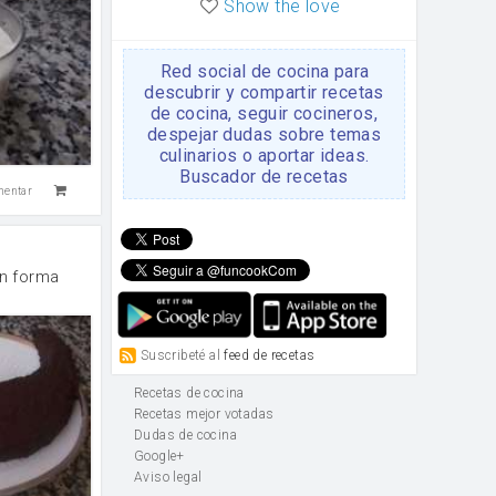
Show the love
Red social de cocina para
descubrir y compartir recetas
de cocina, seguir cocineros,
despejar dudas sobre temas
culinarios o aportar ideas.
Buscador de recetas
mentar
n forma
Suscribeté al
feed de recetas
Recetas de cocina
Recetas mejor votadas
Dudas de cocina
Google+
Aviso legal