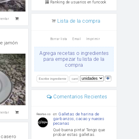
Ranking de usuarios en funcook
mentar
Lista de la compra
Borrar lista
Email
Imprimir
de jamón
Agrega recetas o ingredientes
para empezar tu lista de la
compra
Comentarios Recientes
mentar
en
Galletas de harina de
Recetas con sazon
garbanzos, cacao y nueces
pecanas
Qué buena pinta! Tengo que
probar estas galletas.
 casero