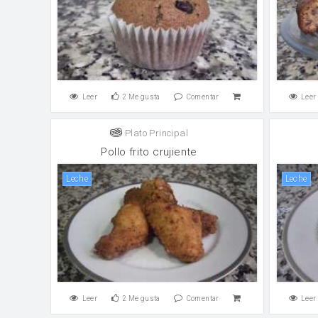
Leer
2
Me gusta
Comentar
Leer
Plato Principal
Pollo frito crujiente
leche
leche
Leer
2
Me gusta
Comentar
Leer