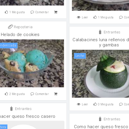
1
Me gusta
Comentar
Leer
1
Me gusta
Co
Reposteria
Entrantes
Helado de cookies
Calabacines luna rellenos 
y gambas
condensada
leche
2
Me gusta
Comentar
Leer
0
Me gusta
Co
Entrantes
acer queso fresco casero
Entrantes
Como hacer queso fresco
ntera