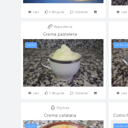
Leer
0
Me gusta
Comentar
Leer
Reposteria
Crema pastelera
leche
leche 
Leer
2
Me gusta
Comentar
Leer
Postres
Crema catalana
Como h
leche
leche e