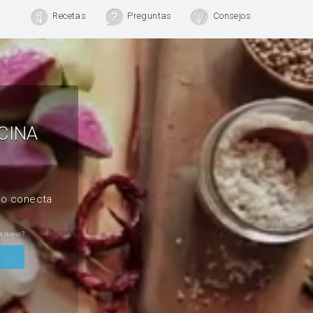
Recetas
Preguntas
Consejos
CINA
, o conecta
s nuevo?