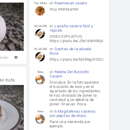
en
Rawmesan casero
Toni Michel Caubet
muy interesante!
en
Lasaña casera fácil y
HOJALDROSA TV
rápida
VIDEO EXPLIATIVO
https://youtu.be/J5e1ddxNWjk
en
Gachas de la abuela
HOJALDROSA TV
Rosa
mentar
https://youtu.be/Mz69gcVO3sI
en
Receta Del Bizcocho
Rosa
Casero
e trufa
Disculpa. En la foto aparece
el bizcocho de xoco y en el
apartado de los ingredientes
te has olvidado de poner la
cantidad q se debería de
poner. Gracias. Rosa
en
6 Magdalenas caseras
Rosa
con pepitas de choco
Para una merienda por
ejemplo.