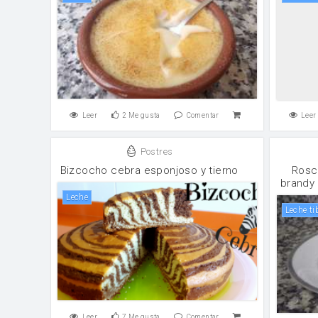
Leer
2
Me gusta
Comentar
Leer
Postres
Bizcocho cebra esponjoso y tierno
Rosc
brandy 
leche
Leche ti
Leer
7
Me gusta
Comentar