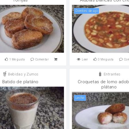
Dientes de ajo
1
Me gusta
Comentar
Leer
0
Me gusta
Co
Bebidas y Zumos
Entrantes
Batido de platáno
Croquetas de lomo adob
plátano
leche