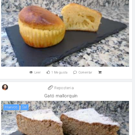
Leer
1
Me gusta
Comentar
Reposteria
Gató mallorquín
huevos
sal