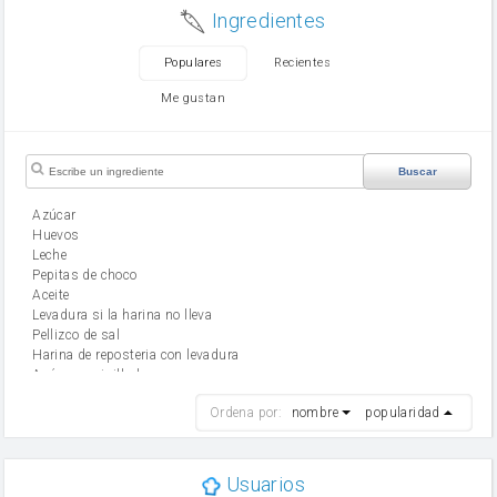
Ingredientes
Populares
Recientes
Me gustan
Buscar
Azúcar
huevos
leche
Pepitas de choco
aceite
Levadura si la harina no lleva
Pellizco de sal
Harina de reposteria con levadura
Azúcar avainillado
harina
Ordena por:
nombre
popularidad
cebolla
mantequilla
ajo
aceite de oliva
Usuarios
huevo