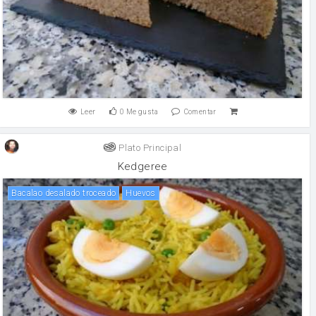
Leer
0
Me gusta
Comentar
Plato Principal
Kedgeree
Bacalao desalado troceado
huevos