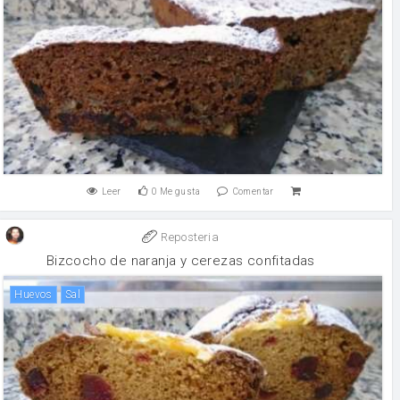
Leer
0
Me gusta
Comentar
Reposteria
Bizcocho de naranja y cerezas confitadas
huevos
sal