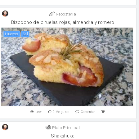
Reposteria
Bizcocho de ciruelas rojas, almendra y romero
huevos
sal
Leer
0
Me gusta
Comentar
Plato Principal
Shakshuka