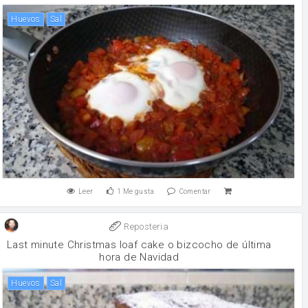
huevos
sal
Leer
1
Me gusta
Comentar
Reposteria
Last minute Christmas loaf cake o bizcocho de última
hora de Navidad
huevos
sal