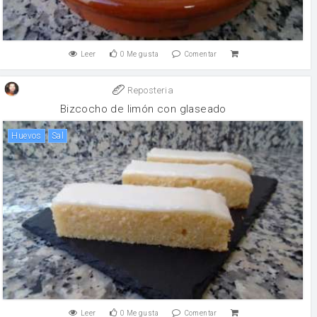
Leer
0
Me gusta
Comentar
Reposteria
Bizcocho de limón con glaseado
huevos
sal
Leer
0
Me gusta
Comentar