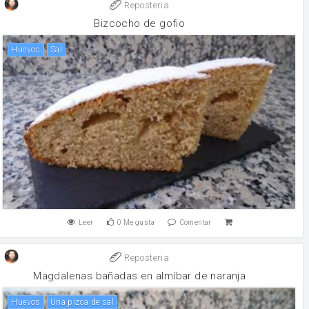
Reposteria
Bizcocho de gofio
huevos
sal
Leer
0
Me gusta
Comentar
Reposteria
Magdalenas bañadas en almíbar de naranja
huevos
Una pizca de sal