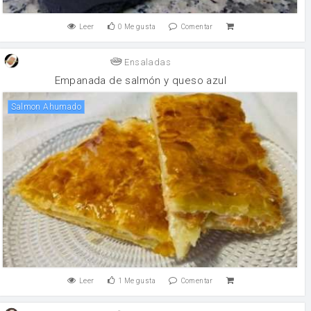
Leer
0
Me gusta
Comentar
Ensaladas
Empanada de salmón y queso azul
Salmon Ahumado
Leer
1
Me gusta
Comentar