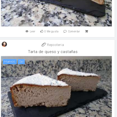
Leer
0
Me gusta
Comentar
Reposteria
Tarta de queso y castañas
huevos
sal