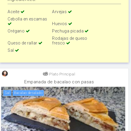
Aceite
Arvejas
Cebolla en escamas
Huevos
Orégano
Pechuga picada
Rodajas de queso
Queso de rallar
fresco
Sal
Plato Principal
Empanada de bacalao con pasas
sal
Bacalao desalado