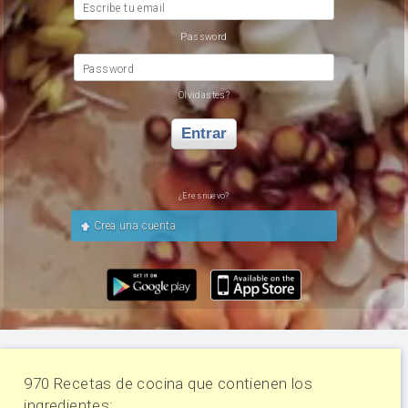
Escribe tu email
Password
Password
Olvidastes?
Entrar
¿Eres nuevo?
Crea una cuenta
970 Recetas de cocina que contienen los
ingredientes: