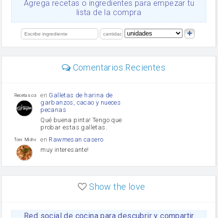
Agrega recetas o ingredientes para empezar tu
salsa de soja
lista de la compra
orégano
Levadura
limón
perejil
carne picada
mayonesa
Comentarios Recientes
Diente de ajo
Tomates
Puerro
en
Galletas de harina de
Recetas con sazon
garbanzos, cacao y nueces
pecanas
Qué buena pinta! Tengo que
probar estas galletas.
en
Rawmesan casero
Toni Michel Caubet
muy interesante!
en
Lasaña casera fácil y
HOJALDROSA TV
rápida
Show the love
VIDEO EXPLIATIVO
https://youtu.be/J5e1ddxNWjk
Red social de cocina para descubrir y compartir
en
Gachas de la abuela
HOJALDROSA TV