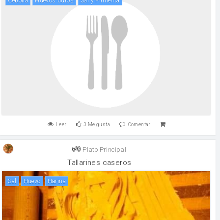
cebolla
Huevos duros
Sal y Pimienta
Leer
3
Me gusta
Comentar
Plato Principal
Tallarines caseros
sal
huevo
harina