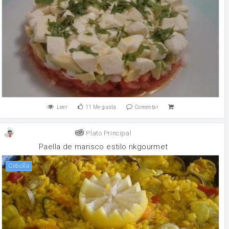
Leer
11
Me gusta
Comentar
Plato Principal
Paella de marisco estilo nkgourmet
cebolla