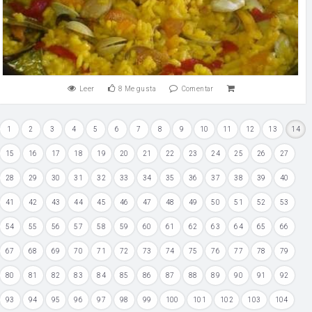
Leer
8
Me gusta
Comentar
1
2
3
4
5
6
7
8
9
10
11
12
13
14
15
16
17
18
19
20
21
22
23
24
25
26
27
28
29
30
31
32
33
34
35
36
37
38
39
40
41
42
43
44
45
46
47
48
49
50
51
52
53
54
55
56
57
58
59
60
61
62
63
64
65
66
67
68
69
70
71
72
73
74
75
76
77
78
79
80
81
82
83
84
85
86
87
88
89
90
91
92
93
94
95
96
97
98
99
100
101
102
103
104