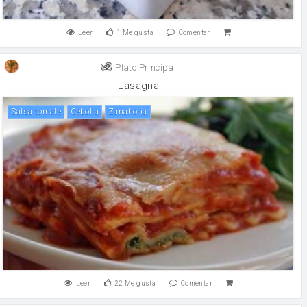
Leer
1
Me gusta
Comentar
Plato Principal
Lasagna
salsa tomate
cebolla
zanahoria
Leer
22
Me gusta
Comentar