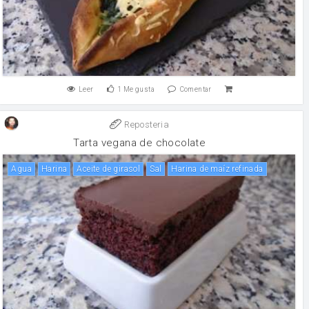
Leer
1
Me gusta
Comentar
Reposteria
Tarta vegana de chocolate
agua
harina
aceite de girasol
sal
Harina de maíz refinada