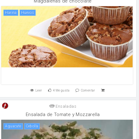
Magdalenas de chocolate
harina
huevos
Leer
4
Me gusta
Comentar
Ensaladas
Ensalada de Tomate y Mozzarella
Aguacate
cebolla