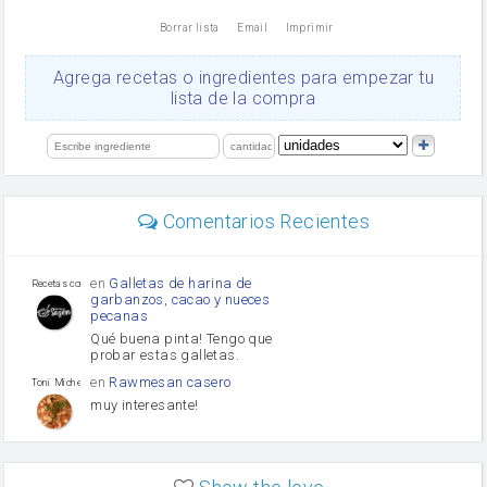
nata
Borrar lista
Email
Imprimir
Cacao en polvo
queso rallado
Ajos
Agrega recetas o ingredientes para empezar tu
orégano
lista de la compra
Levadura
salsa de soja
limón
perejil
carne picada
Diente de ajo
Comentarios Recientes
mayonesa
Tomates
Puerro
en
Galletas de harina de
Recetas con sazon
garbanzos, cacao y nueces
pecanas
Qué buena pinta! Tengo que
probar estas galletas.
en
Rawmesan casero
Toni Michel Caubet
muy interesante!
en
Lasaña casera fácil y
HOJALDROSA TV
rápida