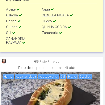
Aceite
Agua
Cebolla
CEBOLLA PICADA
Harina
Huevo
Quinoa
QUINUA COCIDA
Sal
Zanahoria
ZANAHORIA
RASPADA
Plato Principal
Pide de espinacas o ispanakli pide
harina
agua templada
aceite de oliva
sal
huevo
Cebollas