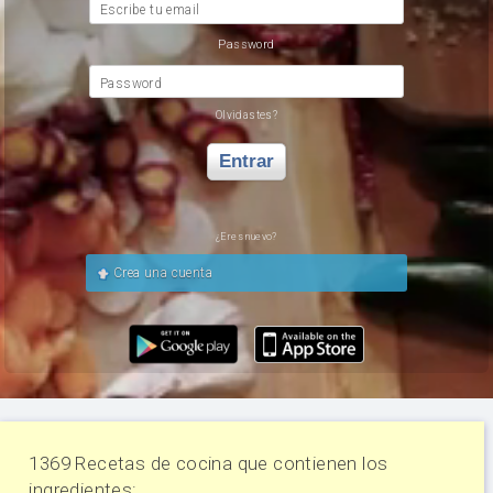
Escribe tu email
Password
Password
Olvidastes?
Entrar
¿Eres nuevo?
Crea una cuenta
1369 Recetas de cocina que contienen los
ingredientes: