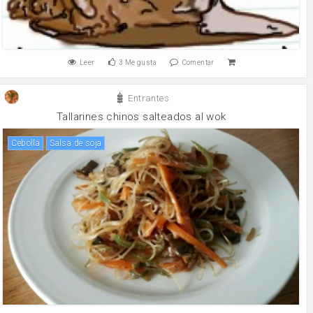
Leer
3
Me gusta
Comentar
Entrantes
Tallarines chinos salteados al wok
cebolla
salsa de soja