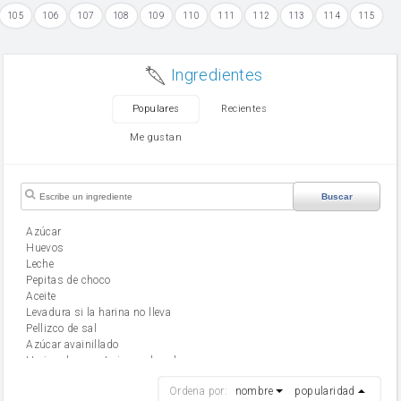
105
106
107
108
109
110
111
112
113
114
115
Ingredientes
Populares
Recientes
Me gustan
Buscar
Azúcar
huevos
leche
Pepitas de choco
aceite
Levadura si la harina no lleva
Pellizco de sal
Azúcar avainillado
Harina de reposteria con levadura
harina
Ordena por:
nombre
popularidad
cebolla