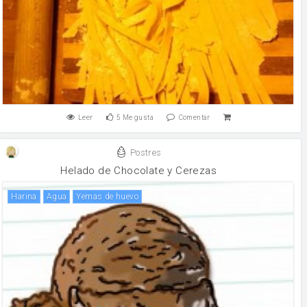
Leer
5
Me gusta
Comentar
Postres
Helado de Chocolate y Cerezas
harina
agua
yemas de huevo