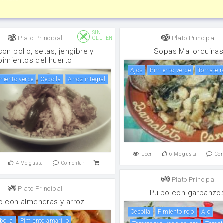
SIN
Plato Principal
Plato Principal
GLUTEN
con pollo, setas, jengibre y
Sopas Mallorquina
pimientos del huerto
Ajos
pimiento verde
tomate r
imiento verde
cebolla
Arroz integral
Leer
6
Me gusta
Co
4
Me gusta
Comentar
Plato Principal
Plato Principal
Pulpo con garbanzo
lo con almendras y arroz
cebolla
pimiento rojo
ajo
ebolla
Pimiento amarillo