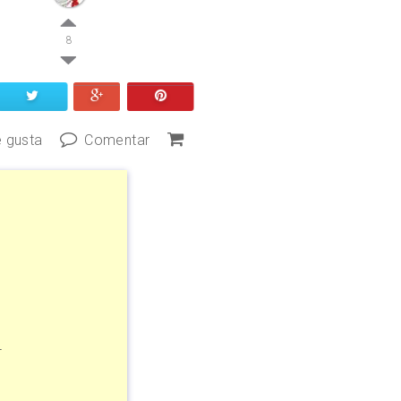
8
 gusta
Comentar
o