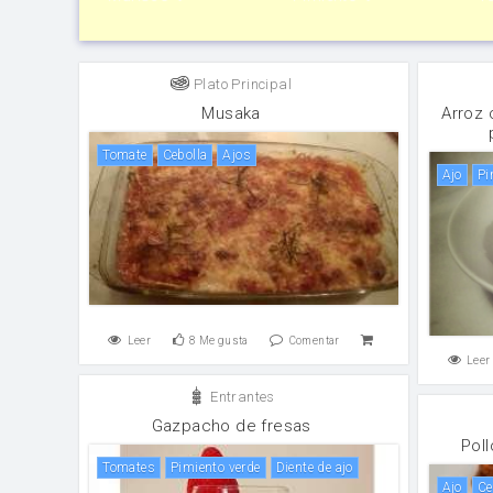
Plato Principal
Musaka
Arroz 
tomate
cebolla
Ajos
ajo
p
Leer
8
Me gusta
Comentar
Leer
Entrantes
Gazpacho de fresas
Pol
Tomates
pimiento verde
Diente de ajo
ajo
c