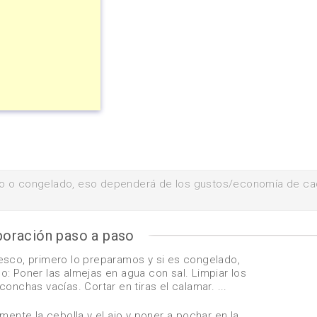
co o congelado, eso dependerá de los gustos/economía de c
boración paso a paso
esco, primero lo preparamos y si es congelado,
: Poner las almejas en agua con sal. Limpiar los
 conchas vacías. Cortar en tiras el calamar. ...
mente la cebolla y el ajo y poner a pochar en la