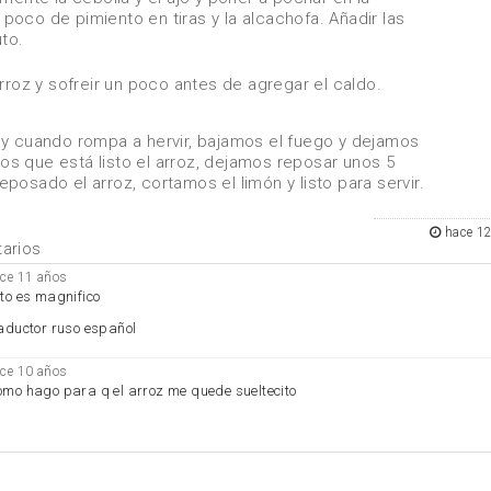
n poco de pimiento en tiras y la alcachofa. Añadir las
uto.
rroz y sofreir un poco antes de agregar el caldo.
 y cuando rompa a hervir, bajamos el fuego y dejamos
s que está listo el arroz, dejamos reposar unos 5
osado el arroz, cortamos el limón y listo para servir.
hace 1
arios
ce 11 años
to es magnifico
aductor ruso español
ce 10 años
mo hago para q el arroz me quede sueltecito