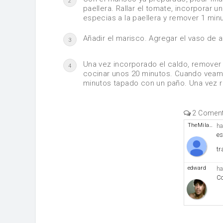
2
paellera. Rallar el tomate, incorporar u
especias a la paellera y remover 1 min
Añadir el marisco. Agregar el vaso de a
3
Una vez incorporado el caldo, remover
4
cocinar unos 20 minutos. Cuando veamo
minutos tapado con un paño. Una vez rep
2 Coment
TheMila46
ha
es
tr
edward
ha
Co