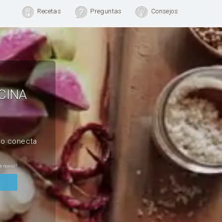
Recetas
Preguntas
Consejos
CINA
, o conecta
s nuevo?