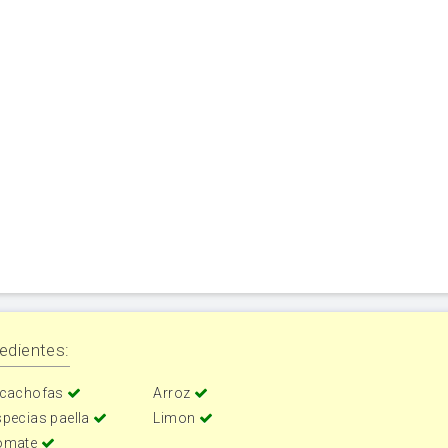
edientes:
lcachofas
Arroz
specias paella
Limon
omate