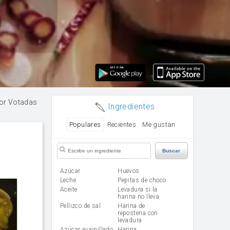
or Votadas
Ingredientes
Populares
Recientes
Me gustan
Buscar
Azúcar
huevos
leche
Pepitas de choco
aceite
Levadura si la
harina no lleva
Pellizco de sal
Harina de
reposteria con
levadura
Azúcar avainillado
harina