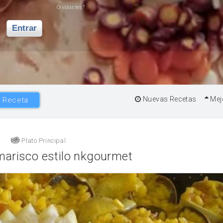
Olvidastes?
Entrar
Nuevas Recetas
Mej
 Receta
Plato Principal
marisco estilo nkgourmet