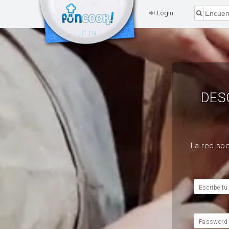
Login
ES
EN
DES
La red soc
Escribe tu
Password