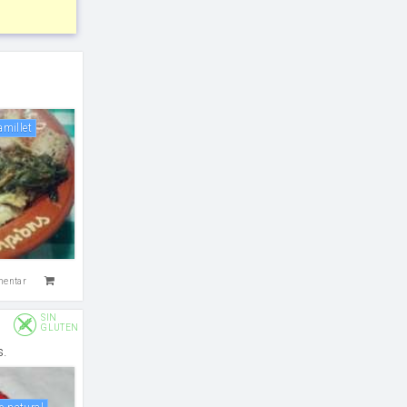
s
amillet
mentar
SIN
GLUTEN
s.