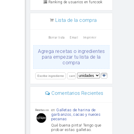
Ranking de usuarios en funcook
Lista de la compra
Borrar lista
Email
Imprimir
Agrega recetas o ingredientes
para empezar tu lista de la
compra
Comentarios Recientes
en
Galletas de harina de
Recetas con sazon
garbanzos, cacao y nueces
pecanas
Qué buena pinta! Tengo que
probar estas galletas.