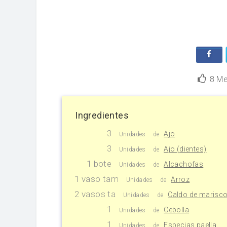
8
Me
Ingredientes
3
Ajo
Unidades
de
3
Ajo (dientes)
Unidades
de
1 bote
Alcachofas
Unidades
de
1 vaso tam
Arroz
Unidades
de
2 vasos ta
Caldo de marisc
Unidades
de
1
Cebolla
Unidades
de
1
Especias paella
Unidades
de