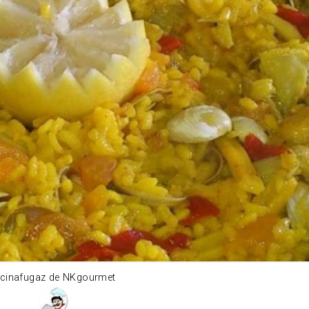
cinafugaz de NKgourmet