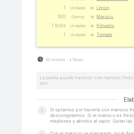
1
Limon
Unidades
de
500
Marisco
Gramos
de
1 bote
Pimiento
Unidades
de
1
Tomate
Unidades
de
30 minutos
,
4 Pasos
La paella puede hacerse con marisco fres
uno.
Ela
Si optamos por hacerla con marisco fr
1
descongelamos. Si el marisco es fresco
mejillones y abrirlos al vapor. Quitar las
Con el marisco ya preparado, picar fina