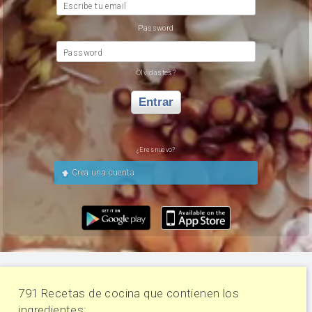
Escribe tu email
Password
Password
Olvidastes?
Entrar
¿Eres nuevo?
Crea una cuenta
791 Recetas de cocina que contienen los
ingredientes: