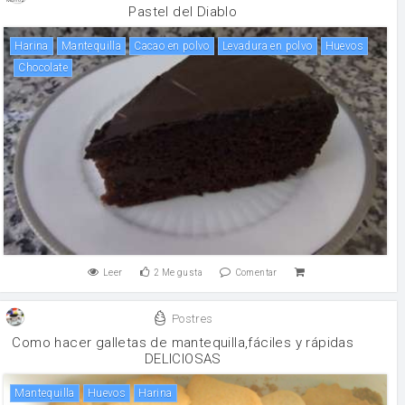
Pastel del Diablo
harina
mantequilla
Cacao en polvo
levadura en polvo
huevos
chocolate
Leer
2
Me gusta
Comentar
Postres
Como hacer galletas de mantequilla,fáciles y rápidas
DELICIOSAS
mantequilla
huevos
harina