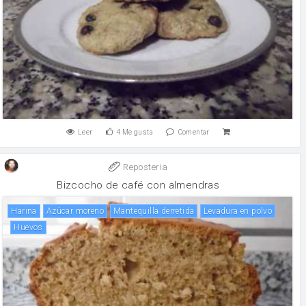
Leer
4
Me gusta
Comentar
Reposteria
Bizcocho de café con almendras
harina
Azúcar moreno
Mantequilla derretida
levadura en polvo
huevos