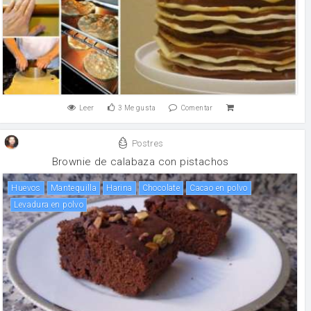
Leer
3
Me gusta
Comentar
Postres
Brownie de calabaza con pistachos
huevos
mantequilla
harina
chocolate
Cacao en polvo
levadura en polvo