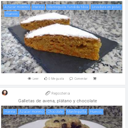
Azúcar moreno
harina
Mantequilla fundida tibia
levadura en polvo
huevos
Leer
0
Me gusta
Comentar
Reposteria
Galletas de avena, plátano y chocolate
harina
Azúcar moreno
chocolate
mantequilla
huevos