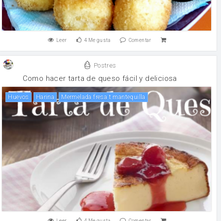
Leer
4
Me gusta
Comentar
Postres
Como hacer tarta de queso fácil y deliciosa
huevos
harina
mermelada fresa t mantequilla
Leer
4
Me gusta
Comentar