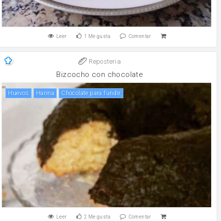
Leer
1
Me gusta
Comentar
Reposteria
Bizcocho con chocolate
huevos
harina
chocolate para fundir
Leer
2
Me gusta
Comentar