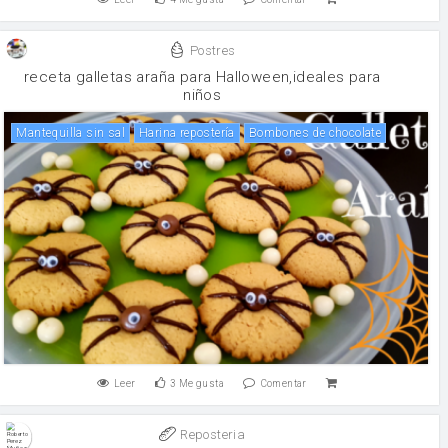
Postres
receta galletas araña para Halloween,ideales para
niños
mantequilla sin sal
harina repostería
bombones de chocolate
Leer
3
Me gusta
Comentar
Reposteria