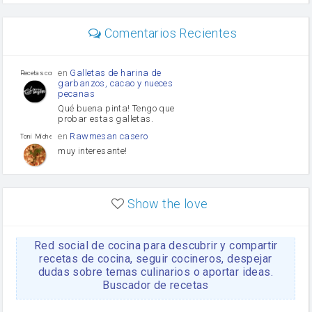
carne picada
mayonesa
Comentarios Recientes
Diente de ajo
Tomates
Puerro
en
Galletas de harina de
Recetas con sazon
garbanzos, cacao y nueces
pecanas
Qué buena pinta! Tengo que
probar estas galletas.
en
Rawmesan casero
Toni Michel Caubet
muy interesante!
en
Lasaña casera fácil y
HOJALDROSA TV
rápida
Show the love
VIDEO EXPLIATIVO
https://youtu.be/J5e1ddxNWjk
Red social de cocina para descubrir y compartir
en
Gachas de la abuela
HOJALDROSA TV
Rosa
recetas de cocina, seguir cocineros, despejar
dudas sobre temas culinarios o aportar ideas.
https://youtu.be/Mz69gcVO3sI
Buscador de recetas
en
Receta Del Bizcocho
Rosa
Casero