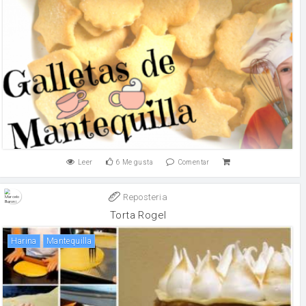
Leer
6
Me gusta
Comentar
Reposteria
Torta Rogel
harina
mantequilla