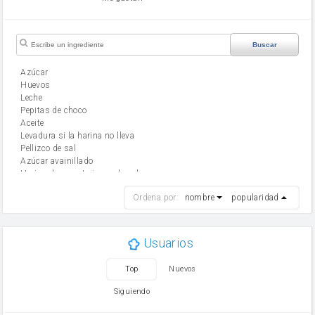
Buscar
Azúcar
huevos
leche
Pepitas de choco
aceite
Levadura si la harina no lleva
Pellizco de sal
Azúcar avainillado
Harina de reposteria con levadura
harina
Ordena por:
nombre
popularidad
cebolla
mantequilla
ajo
aceite de oliva
Usuarios
huevo
zanahoria
Top
Nuevos
tomate
levadura en polvo
Siguiendo
Opcional: Azúcar avainillado
Opcional: Ron o Whisky