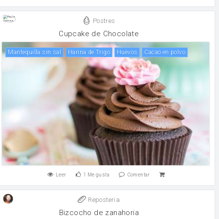
Postres
Cupcake de Chocolate
mantequilla sin sal
Harina de Trigo
huevos
Cacao en polvo
Leer
1
Me gusta
Comentar
Reposteria
Bizcocho de zanahoria