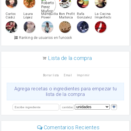
pimiento rojo
Pimentón
pimiento verde
Carlos
Laura
Mariquilla
Bon Profit
Rafa
La Cocina
Cádiz
López
Power
Mallorca
Gonzalez
Imperfecta
miel
Martínez
vino blanco
Azúcar glass
Azúcar moreno
Ranking de usuarios en funcook
Zumo de limón
arroz
canela en polvo
aceite de girasol
Lista de la compra
Dientes de ajo
vinagre
nata
Borrar lista
Email
Imprimir
Cacao en polvo
queso rallado
Ajos
Agrega recetas o ingredientes para empezar tu
orégano
lista de la compra
Levadura
salsa de soja
limón
perejil
carne picada
Diente de ajo
Comentarios Recientes
mayonesa