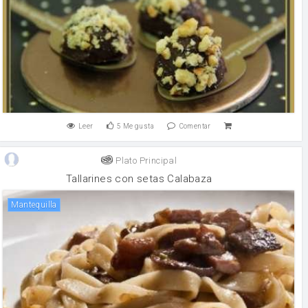
Leer
5
Me gusta
Comentar
Plato Principal
Tallarines con setas Calabaza
mantequilla