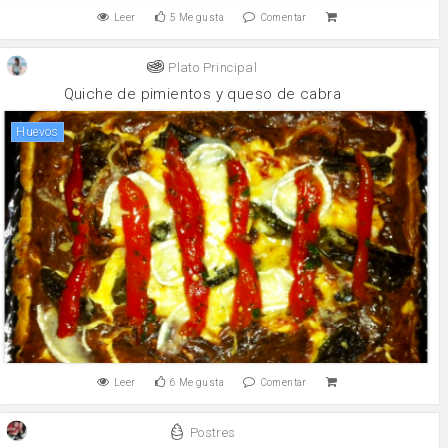
Leer
5
Me gusta
Comentar
Plato Principal
Quiche de pimientos y queso de cabra
huevos
Leer
6
Me gusta
Comentar
Postres