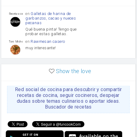
Tomates
Puerro
en
Galletas de harina de
Recetas con sazon
garbanzos, cacao y nueces
pecanas
Qué buena pinta! Tengo que
probar estas galletas.
en
Rawmesan casero
Toni Michel Caubet
muy interesante!
en
Lasaña casera fácil y
HOJALDROSA TV
rápida
Show the love
VIDEO EXPLIATIVO
https://youtu.be/J5e1ddxNWjk
Red social de cocina para descubrir y compartir
en
Gachas de la abuela
HOJALDROSA TV
Rosa
recetas de cocina, seguir cocineros, despejar
dudas sobre temas culinarios o aportar ideas.
https://youtu.be/Mz69gcVO3sI
Buscador de recetas
en
Receta Del Bizcocho
Rosa
Casero
Disculpa. En la foto aparece
el bizcocho de xoco y en el
apartado de los ingredientes