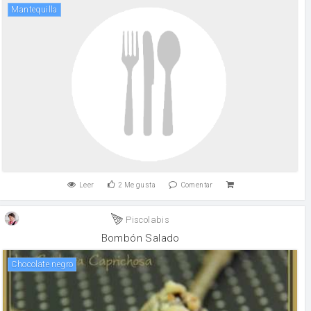
mantequilla
Leer
2
Me gusta
Comentar
Piscolabis
Bombón Salado
chocolate negro