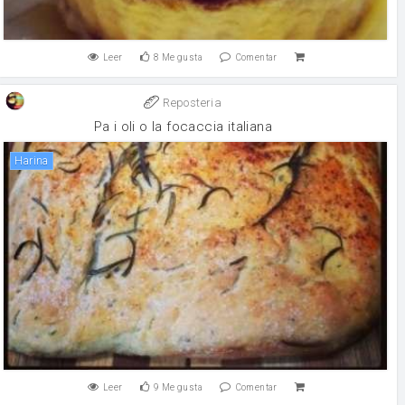
Leer
8
Me gusta
Comentar
Reposteria
Pa i oli o la focaccia italiana
harina
Leer
9
Me gusta
Comentar