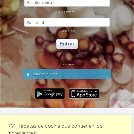
Escribe tu email
Password
Password
Olvidastes?
Entrar
¿Eres nuevo?
Crea una cuenta
791 Recetas de cocina que contienen los
ingredientes: