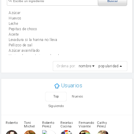
Buscar
Azúcar
huevos
leche
Pepitas de choco
aceite
Levadura si la harina no lleva
Pellizco de sal
Azúcar avainillado
Harina de reposteria con levadura
harina
Ordena por:
nombre
popularidad
cebolla
mantequilla
ajo
aceite de oliva
Usuarios
huevo
zanahoria
Top
Nuevos
tomate
levadura en polvo
Siguiendo
Opcional: Ron o Whisky
Harina para bizcocho
Opcional: Azúcar avainillado
Roberto
Toni
Roberto
Recetas
Fernando
Cathy
azucar
Michel
Perez
Cocina
Vicente
Pérez
Caubet
Muñoz
patatas