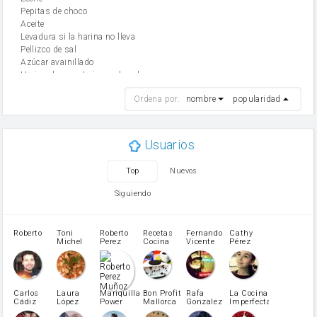
Pepitas de choco
aceite
Levadura si la harina no lleva
Pellizco de sal
Azúcar avainillado
Harina de reposteria con levadura
harina
Ordena por:
nombre
popularidad
cebolla
mantequilla
ajo
aceite de oliva
Usuarios
huevo
zanahoria
Top
Nuevos
tomate
levadura en polvo
Siguiendo
Opcional: Azúcar avainillado
Opcional: Ron o Whisky
Harina para bizcocho
Roberto
Toni
Roberto
Recetas
Fernando
Cathy
azucar
Michel
Perez
Cocina
Vicente
Pérez
Caubet
Muñoz
patatas
pimiento rojo
Pimentón
pimiento verde
Carlos
Laura
Mariquilla
Bon Profit
Rafa
La Cocina
Cádiz
López
Power
Mallorca
Gonzalez
Imperfecta
miel
Martínez