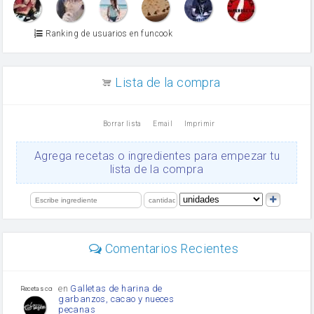
vino blanco
Azúcar glass
Azúcar moreno
Ranking de usuarios en funcook
Zumo de limón
arroz
canela en polvo
aceite de girasol
Lista de la compra
Dientes de ajo
vinagre
nata
Borrar lista
Email
Imprimir
Cacao en polvo
queso rallado
Ajos
Agrega recetas o ingredientes para empezar tu
salsa de soja
lista de la compra
orégano
Levadura
limón
perejil
carne picada
mayonesa
Comentarios Recientes
Diente de ajo
Tomates
Puerro
en
Galletas de harina de
Recetas con sazon
garbanzos, cacao y nueces
pecanas