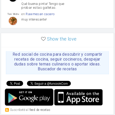
Qué buena pinta! Tengo que
probar estas galletas.
en
Rawmesan casero
Toni Michel Caubet
muy interesante!
en
Lasaña casera fácil y
HOJALDROSA TV
rápida
Show the love
VIDEO EXPLIATIVO
https://youtu.be/J5e1ddxNWjk
Red social de cocina para descubrir y compartir
en
Gachas de la abuela
HOJALDROSA TV
Rosa
recetas de cocina, seguir cocineros, despejar
dudas sobre temas culinarios o aportar ideas.
https://youtu.be/Mz69gcVO3sI
Buscador de recetas
en
Receta Del Bizcocho
Rosa
Casero
Disculpa. En la foto aparece
el bizcocho de xoco y en el
apartado de los ingredientes
te has olvidado de poner la
cantidad q se debería de
poner. Gracias. Rosa
en
6 Magdalenas caseras
Suscribeté al
feed de recetas
Rosa
con pepitas de choco