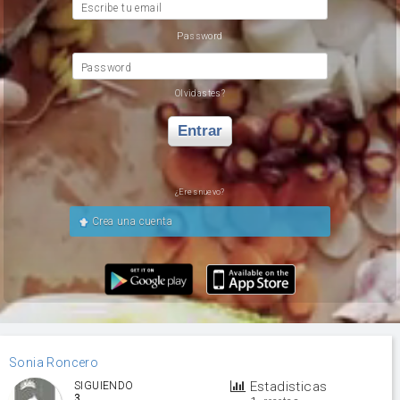
Escribe tu email
Password
Password
Olvidastes?
Entrar
¿Eres nuevo?
Crea una cuenta
Sonia Roncero
Estadisticas
SIGUIENDO
3