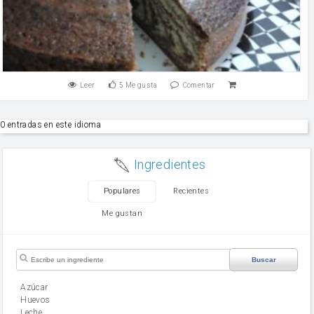
Leer
5
Me gusta
Comentar
0 entradas en este idioma
Ingredientes
Populares
Recientes
Me gustan
Buscar
Azúcar
huevos
leche