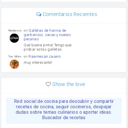
perejil
carne picada
mayonesa
Comentarios Recientes
Diente de ajo
Tomates
Puerro
en
Galletas de harina de
Recetas con sazon
garbanzos, cacao y nueces
pecanas
Qué buena pinta! Tengo que
probar estas galletas.
en
Rawmesan casero
Toni Michel Caubet
muy interesante!
en
Lasaña casera fácil y
HOJALDROSA TV
rápida
Show the love
VIDEO EXPLIATIVO
https://youtu.be/J5e1ddxNWjk
Red social de cocina para descubrir y compartir
en
Gachas de la abuela
HOJALDROSA TV
Rosa
recetas de cocina, seguir cocineros, despejar
dudas sobre temas culinarios o aportar ideas.
https://youtu.be/Mz69gcVO3sI
Buscador de recetas
en
Receta Del Bizcocho
Rosa