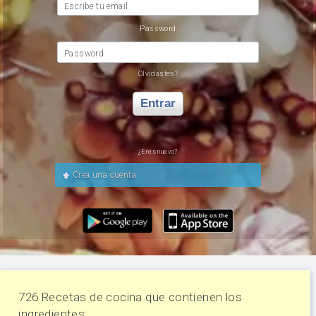
Escribe tu email
Password
Password
Olvidastes?
Entrar
¿Eres nuevo?
Crea una cuenta
726 Recetas de cocina que contienen los
ingredientes: