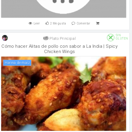
Leer
2
Me gusta
Comentar
SIN
Plato Principal
GLUTEN
Cómo hacer Alitas de pollo con sabor a La India | Spicy
Chicken Wings
harina de maíz