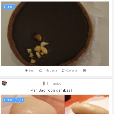
harina
Leer
1
Me gusta
Comentar
Entrantes
Pan Bao (con gambas)
Harina (floja)