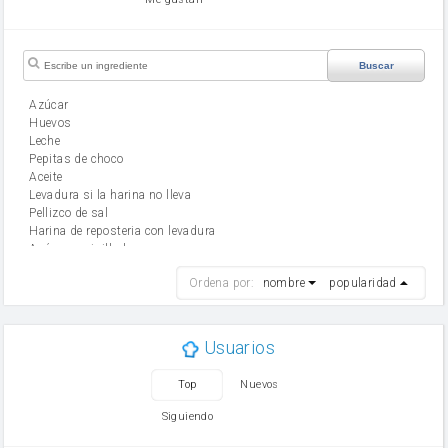
Buscar
Azúcar
huevos
leche
Pepitas de choco
aceite
Levadura si la harina no lleva
Pellizco de sal
Harina de reposteria con levadura
Azúcar avainillado
harina
Ordena por:
nombre
popularidad
cebolla
mantequilla
ajo
aceite de oliva
Usuarios
huevo
zanahoria
Top
Nuevos
tomate
levadura en polvo
Siguiendo
Opcional: Azúcar avainillado
Opcional: Ron o Whisky