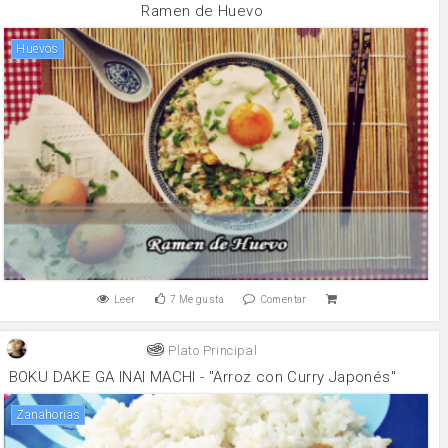
Ramen de Huevo
huevos
Leer
7
Me gusta
Comentar
Plato Principal
BOKU DAKE GA INAI MACHI - "Arroz con Curry Japonés"
zanahorias