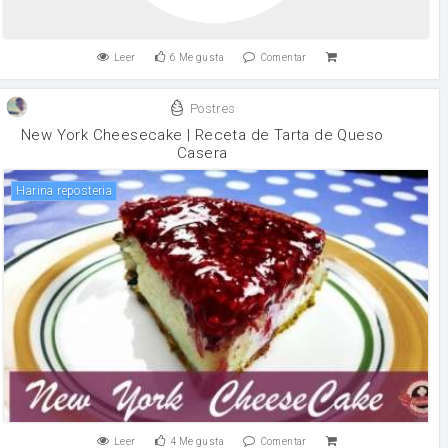
Leer
6
Me gusta
Comentar
Postres
New York Cheesecake | Receta de Tarta de Queso
Casera
harina reposteria
Leer
4
Me gusta
Comentar