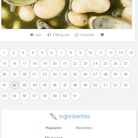
Leer
3
Me gusta
Comentar
1
2
3
4
5
6
7
8
9
10
11
12
13
14
15
16
17
18
19
20
21
22
23
24
25
26
27
28
29
30
31
32
33
34
35
36
37
38
39
40
41
42
43
44
45
46
47
48
49
50
51
52
53
54
55
56
57
58
59
60
61
Ingredientes
Populares
Recientes
Me gustan