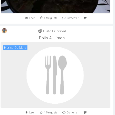
Leer
4
Me gusta
Comentar
Plato Principal
Pollo Al Limon
Harina De Maiz
Leer
4
Me gusta
Comentar