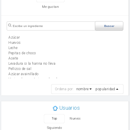
Me gustan
Buscar
Azúcar
huevos
leche
Pepitas de choco
aceite
Levadura si la harina no lleva
Pellizco de sal
Azúcar avainillado
Harina de reposteria con levadura
harina
Ordena por:
nombre
popularidad
cebolla
mantequilla
ajo
aceite de oliva
Usuarios
huevo
zanahoria
Top
Nuevos
tomate
levadura en polvo
Siguiendo