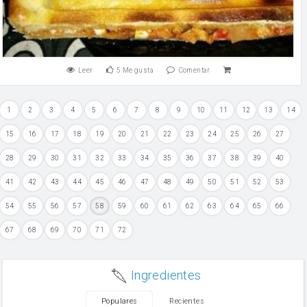
Leer
5
Me gusta
Comentar
1
2
3
4
5
6
7
8
9
10
11
12
13
14
15
16
17
18
19
20
21
22
23
24
25
26
27
28
29
30
31
32
33
34
35
36
37
38
39
40
41
42
43
44
45
46
47
48
49
50
51
52
53
54
55
56
57
58
59
60
61
62
63
64
65
66
67
68
69
70
71
72
Ingredientes
Populares
Recientes