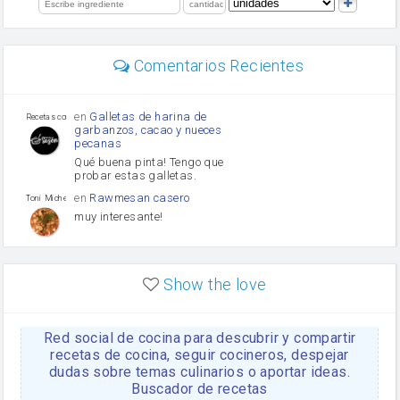
limón
perejil
carne picada
Diente de ajo
Comentarios Recientes
mayonesa
Tomates
Puerro
en
Galletas de harina de
Recetas con sazon
garbanzos, cacao y nueces
pecanas
Qué buena pinta! Tengo que
probar estas galletas.
en
Rawmesan casero
Toni Michel Caubet
muy interesante!
en
Lasaña casera fácil y
HOJALDROSA TV
rápida
Show the love
VIDEO EXPLIATIVO
https://youtu.be/J5e1ddxNWjk
Red social de cocina para descubrir y compartir
en
Gachas de la abuela
HOJALDROSA TV
Rosa
recetas de cocina, seguir cocineros, despejar
dudas sobre temas culinarios o aportar ideas.
https://youtu.be/Mz69gcVO3sI
Buscador de recetas