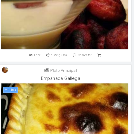
Leer
6
Me gusta
Comentar
Plato Principal
Empanada Gallega
harina