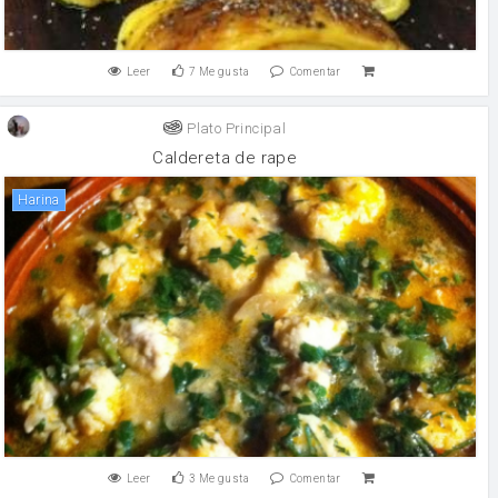
Leer
7
Me gusta
Comentar
Plato Principal
Caldereta de rape
harina
Leer
3
Me gusta
Comentar