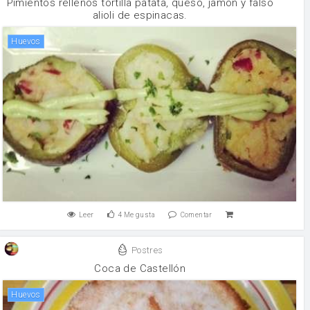
Pimientos rellenos tortilla patata, queso, jamon y falso
alioli de espinacas.
huevos
Leer
4
Me gusta
Comentar
Postres
Coca de Castellón
huevos