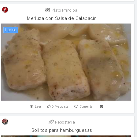
Plato Principal
Merluza con Salsa de Calabacín
harina
Leer
6
Me gusta
Comentar
Reposteria
Bollitos para hamburguesas