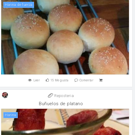
harina de fuerza
Leer
15
Me gusta
Comentar
Reposteria
Buñuelos de platano
harina