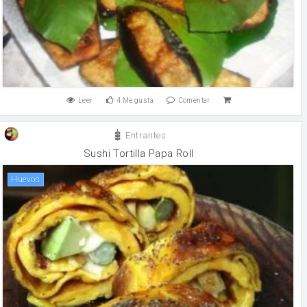
Leer
4
Me gusta
Comentar
Entrantes
Sushi Tortilla Papa Roll
huevos