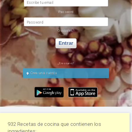
Escribe tu email
Password
Password
Olvidastes?
Entrar
¿Eres nuevo?
Crea una cuenta
932 Recetas de cocina que contienen los
ingredientes: