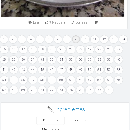
Leer
3
Me gusta
Comentar
1
2
3
4
5
6
7
8
9
10
11
12
13
14
15
16
17
18
19
20
21
22
23
24
25
26
27
28
29
30
31
32
33
34
35
36
37
38
39
40
41
42
43
44
45
46
47
48
49
50
51
52
53
54
55
56
57
58
59
60
61
62
63
64
65
66
67
68
69
70
71
72
73
74
75
76
77
78
Ingredientes
Populares
Recientes
Me gustan