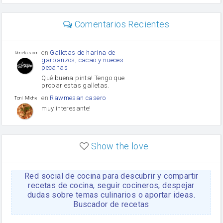
carne picada
Diente de ajo
Comentarios Recientes
mayonesa
Tomates
Puerro
en
Galletas de harina de
Recetas con sazon
garbanzos, cacao y nueces
pecanas
Qué buena pinta! Tengo que
probar estas galletas.
en
Rawmesan casero
Toni Michel Caubet
muy interesante!
en
Lasaña casera fácil y
HOJALDROSA TV
rápida
Show the love
VIDEO EXPLIATIVO
https://youtu.be/J5e1ddxNWjk
Red social de cocina para descubrir y compartir
en
Gachas de la abuela
HOJALDROSA TV
Rosa
recetas de cocina, seguir cocineros, despejar
dudas sobre temas culinarios o aportar ideas.
https://youtu.be/Mz69gcVO3sI
Buscador de recetas
en
Receta Del Bizcocho
Rosa