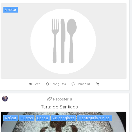
Azúcar
Leer
1
Me gusta
Comentar
Reposteria
Tarta de Santiago
Azúcar
huevos
canela
Azúcar glass
mantequilla sin sal