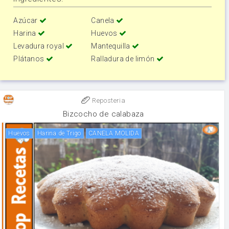
Azúcar
Canela
Harina
Huevos
Levadura royal
Mantequilla
Plátanos
Ralladura de limón
Reposteria
Bizcocho de calabaza
huevos
Harina de Trigo
CANELA MOLIDA