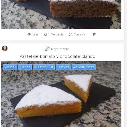
Leer
1
Me gusta
Comentar
Reposteria
Pastel de boniato y chocolate blanco
Azúcar
harina
mantequilla
huevos
Azúcar glass