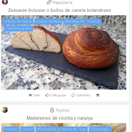
Reposteria
Zeeuwse bolusse o bollos de canela holandeses
harina de fuerza
Azúcar moreno
mantequilla
Azúcar
canela en polvo
Leer
0
Me gusta
Comentar
Postres
Madeleines de ricotta y naranja
huevos
Azúcar
mantequilla
Harina de Trigo
azúcar glas