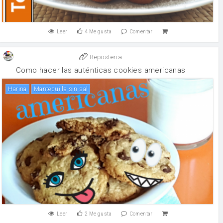
Leer
4
Me gusta
Comentar
Reposteria
Como hacer las auténticas cookies americanas
harina
mantequilla sin sal
Leer
2
Me gusta
Comentar