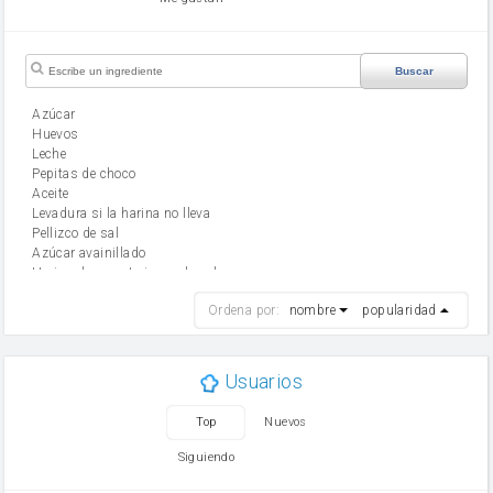
Buscar
Azúcar
huevos
leche
Pepitas de choco
aceite
Levadura si la harina no lleva
Pellizco de sal
Azúcar avainillado
Harina de reposteria con levadura
harina
Ordena por:
nombre
popularidad
cebolla
mantequilla
ajo
aceite de oliva
Usuarios
huevo
zanahoria
Top
Nuevos
tomate
levadura en polvo
Siguiendo
Opcional: Ron o Whisky
Harina para bizcocho