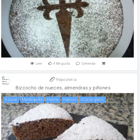
Leer
4
Me gusta
Comentar
Reposteria
Bizcocho de nueces, almendras y piñones
Azúcar
mantequilla
harina
huevos
Azúcar glass