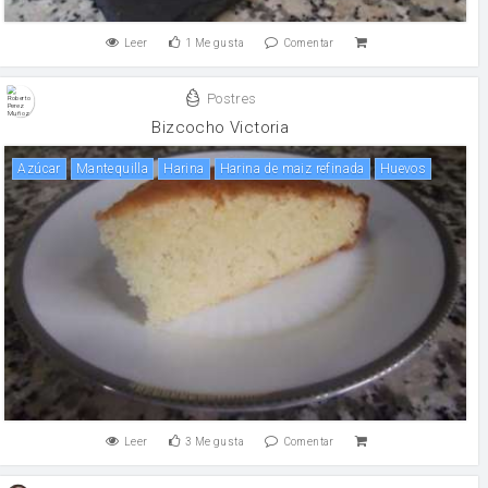
Leer
1
Me gusta
Comentar
Postres
Bizcocho Victoria
Azúcar
mantequilla
harina
Harina de maiz refinada
huevos
Leer
3
Me gusta
Comentar