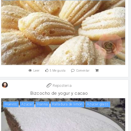
Leer
5
Me gusta
Comentar
Reposteria
Bizcocho de yogur y cacao
huevos
Azúcar
harina
ralladura de limón
Azúcar glass