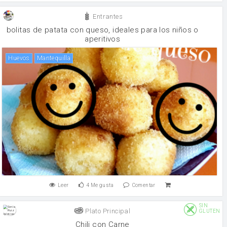
Entrantes
bolitas de patata con queso, ideales para los niños o
aperitivos
huevos
mantequilla
Leer
4
Me gusta
Comentar
SIN
Plato Principal
GLUTEN
Chili con Carne