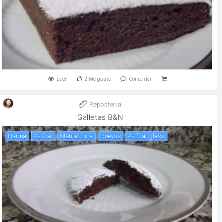
Leer
2
Me gusta
Comentar
Reposteria
Galletas B&N
harina
Azúcar
mantequilla
huevos
Azúcar glass