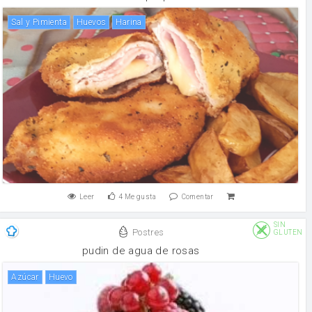
Sal y Pimienta
huevos
harina
Leer
4
Me gusta
Comentar
SIN
Postres
GLUTEN
pudin de agua de rosas
Azúcar
huevo