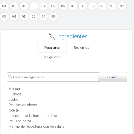
80
81
82
83
84
85
86
87
88
89
90
91
92
93
94
95
96
97
98
Ingredientes
Populares
Recientes
Me gustan
Buscar
Azúcar
huevos
leche
Pepitas de choco
aceite
Levadura si la harina no lleva
Pellizco de sal
Harina de reposteria con levadura
Azúcar avainillado