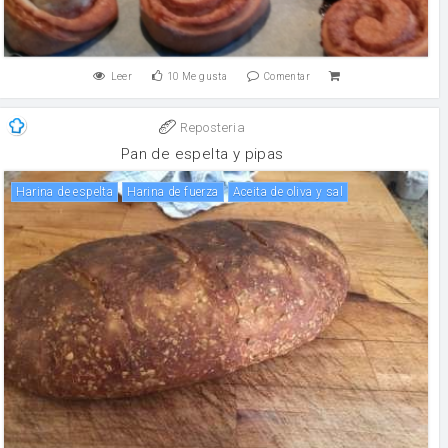
Leer
10
Me gusta
Comentar
Reposteria
Pan de espelta y pipas
Harina de espelta
harina de fuerza
Aceita de oliva y sal