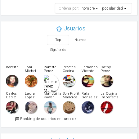
harina
Ordena por:
nombre
popularidad
cebolla
mantequilla
ajo
aceite de oliva
Usuarios
huevo
zanahoria
Top
Nuevos
tomate
levadura en polvo
Siguiendo
Opcional: Ron o Whisky
Harina para bizcocho
Opcional: Azúcar avainillado
Roberto
Toni
Roberto
Recetas
Fernando
Cathy
azucar
Michel
Perez
Cocina
Vicente
Pérez
Caubet
Muñoz
patatas
pimiento rojo
Pimentón
pimiento verde
Carlos
Laura
Mariquilla
Bon Profit
Rafa
La Cocina
Cádiz
López
Power
Mallorca
Gonzalez
Imperfecta
miel
Martínez
vino blanco
Azúcar glass
Azúcar moreno
Ranking de usuarios en funcook
Zumo de limón
arroz
canela en polvo
aceite de girasol