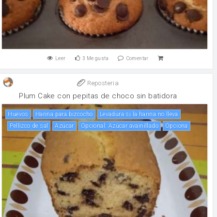
Leer
3
Me gusta
Comentar
Reposteria
Plum Cake con pepitas de choco sin batidora
huevos
Harina para bizcocho
Levadura si la harina no lleva
Pellizco de sal
Azúcar
Opcional: Azúcar avainillado
Opciona