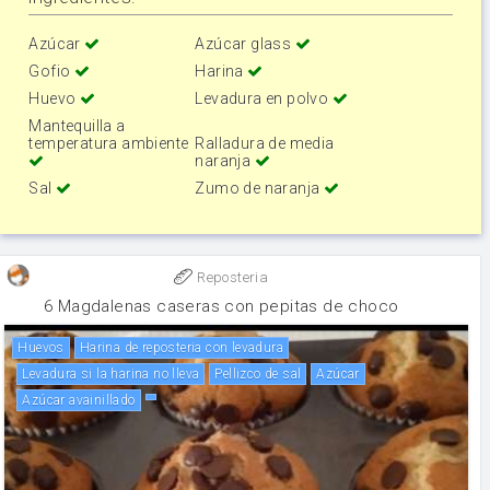
Azúcar
Azúcar glass
Gofio
Harina
Huevo
Levadura en polvo
Mantequilla a
temperatura ambiente
Ralladura de media
naranja
Sal
Zumo de naranja
Reposteria
6 Magdalenas caseras con pepitas de choco
huevos
Harina de reposteria con levadura
Levadura si la harina no lleva
Pellizco de sal
Azúcar
Azúcar avainillado