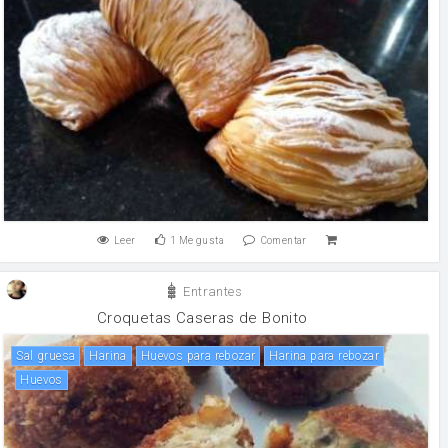
Leer
1
Me gusta
Comentar
Entrantes
Croquetas Caseras de Bonito
Sal gruesa
harina
Huevos para rebozar
Harina para rebozar
huevos