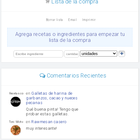
Lista de la compra
Dientes de ajo
vinagre
nata
Borrar lista
Email
Imprimir
Cacao en polvo
queso rallado
Ajos
Agrega recetas o ingredientes para empezar tu
Levadura
lista de la compra
salsa de soja
orégano
limón
perejil
carne picada
mayonesa
Comentarios Recientes
Diente de ajo
Tomates
Puerro
en
Galletas de harina de
Recetas con sazon
garbanzos, cacao y nueces
pecanas
Qué buena pinta! Tengo que
probar estas galletas.
en
Rawmesan casero
Toni Michel Caubet
muy interesante!