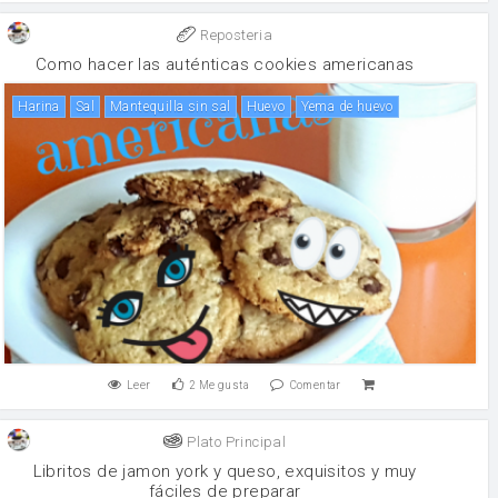
Reposteria
Como hacer las auténticas cookies americanas
harina
sal
mantequilla sin sal
huevo
Yema de huevo
Leer
2
Me gusta
Comentar
Plato Principal
Libritos de jamon york y queso, exquisitos y muy
fáciles de preparar