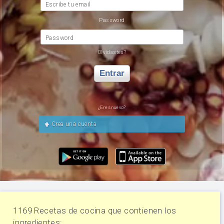
Escribe tu email
Password
Password
Olvidastes?
Entrar
¿Eres nuevo?
Crea una cuenta
1169 Recetas de cocina que contienen los
ingredientes: