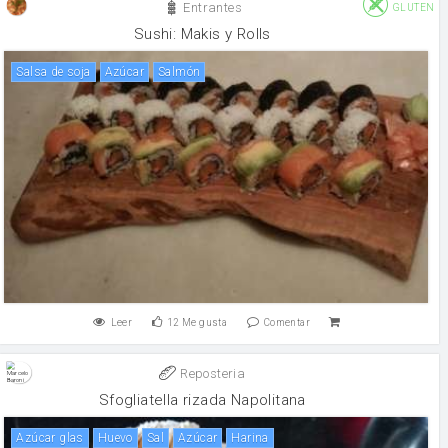
Entrantes
GLUTEN
Sushi: Makis y Rolls
salsa de soja
Azúcar
salmón
Leer
12
Me gusta
Comentar
Reposteria
Sfogliatella rizada Napolitana
azúcar glas
huevo
sal
Azúcar
harina