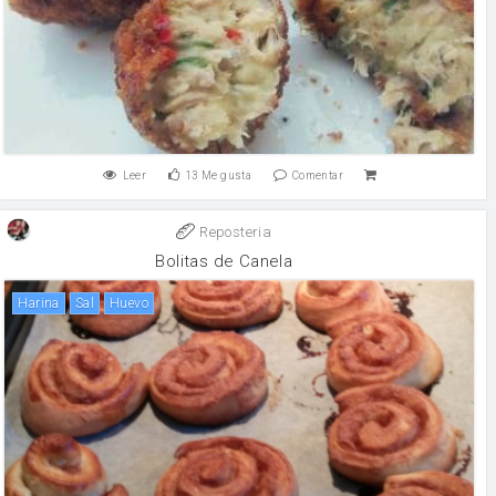
Leer
13
Me gusta
Comentar
Reposteria
Bolitas de Canela
harina
sal
huevo