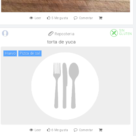
Leer
5
Me gusta
Comentar
SIN
Reposteria
GLUTEN
torta de yuca
huevo
pizca de sal
Leer
6
Me gusta
Comentar