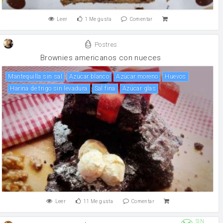
Leer
1
Me gusta
Comentar
Postres
Brownies americanos con nueces
mantequilla sin sal
Azúcar blanco
Azúcar moreno
huevos
Harina de trigo sin levadura
Sal fina
azúcar glas
Leer
11
Me gusta
Comentar
SIN