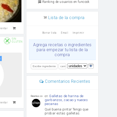
Ranking de usuarios en funcook
Lista de la compra
mentar
Borrar lista
Email
Imprimir
SIN
GLUTEN
Agrega recetas o ingredientes
para empezar tu lista de la
compra
a
Comentarios Recientes
en
Galletas de harina de
Recetas con sazon
garbanzos, cacao y nueces
mentar
pecanas
Qué buena pinta! Tengo que
probar estas galletas.