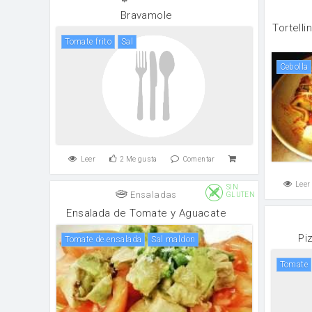
Bravamole
Tortell
tomate frito
sal
cebolla
Leer
2
Me gusta
Comentar
Leer
SIN
Ensaladas
GLUTEN
Ensalada de Tomate y Aguacate
Pi
Tomate de ensalada
sal maldon
tomate