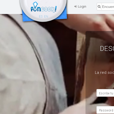
Login
ES
EN
DES
La red soc
Escribe tu
Password