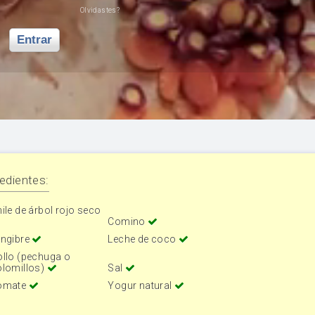
Olvidastes?
Entrar
edientes:
ile de árbol rojo seco
Comino
engibre
Leche de coco
ollo (pechuga o
olomillos)
Sal
omate
Yogur natural