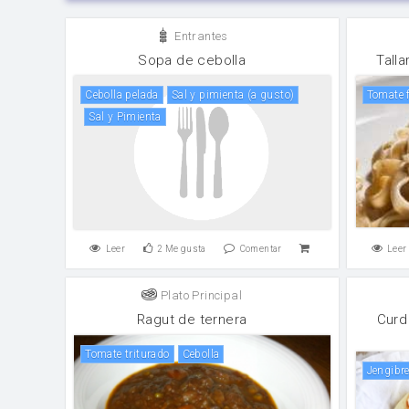
Entrantes
Sopa de cebolla
Tall
cebolla pelada
sal y pimienta (a gusto)
tomate 
Sal y Pimienta
Leer
2
Me gusta
Comentar
Leer
Plato Principal
Ragut de ternera
Curd
tomate triturado
cebolla
jengibr