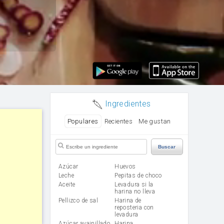
Ingredientes
Populares
Recientes
Me gustan
Buscar
Azúcar
huevos
leche
Pepitas de choco
aceite
Levadura si la
harina no lleva
Pellizco de sal
Harina de
reposteria con
levadura
Azúcar avainillado
harina