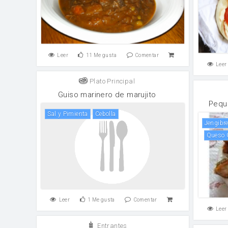
Leer
11
Me gusta
Comentar
Leer
Plato Principal
Guiso marinero de marujito
Pequ
Sal y Pimienta
cebolla
jengibr
Queso
Leer
1
Me gusta
Comentar
Leer
Entrantes