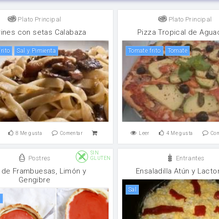
Plato Principal
Plato Principal
arines con setas Calabaza
Pizza Tropical de Agua
frito
Sal y Pimienta
tomate frito
tomate
8
Me gusta
Comentar
Leer
4
Me gusta
Co
SIN
Postres
Entrantes
GLUTEN
 de Frambuesas, Limón y
Ensaladilla Atún y Lact
Gengibre
sal
e