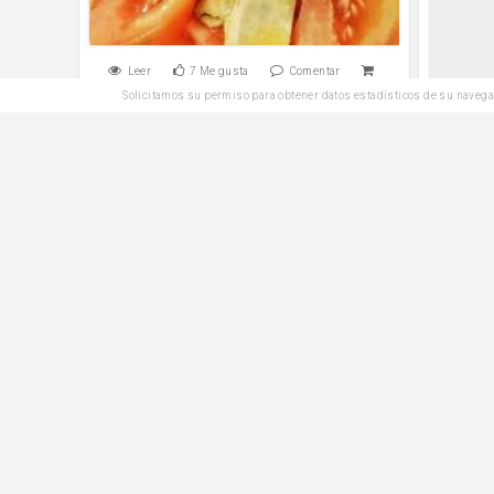
Leer
7
Me gusta
Comentar
Solicitamos su permiso para obtener datos estadísticos de su navega
Leer
Entrantes
Pollo de Pringles Paprika
Arr
Sal y Pimienta
Salsa barbacoa o la que prefiráis para
tomate
acompañar
Leer
7
Me gusta
Comentar
Leer
SIN
Entrantes
GLUTEN
Ensalada de pimientos del piquillo y
salmón ahumado