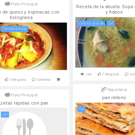
Plato Principal
Receta de la abuela: Sopa 
ini de queso y espinacas con
y fideos
bolognesa
Cebolla grande
sal
Tomate pelado
Leer
7
Me gusta
Co
3
Me gusta
Comentar
Reposteria
Plato Principal
pan relleno
zzetas rápidas con pan
sal
sal