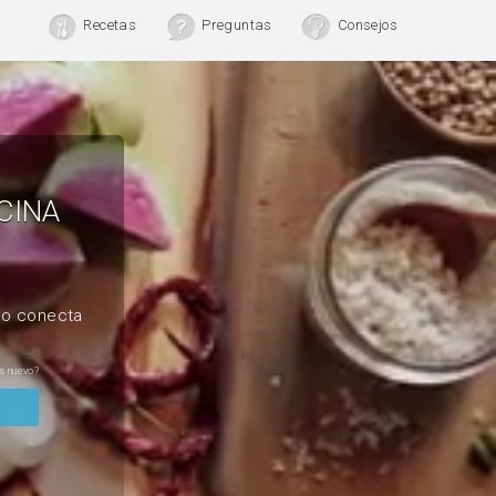
Recetas
Preguntas
Consejos
CINA
, o conecta
s nuevo?