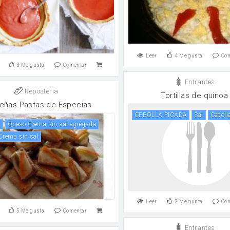
Leer
4
Me gusta
Co
3
Me gusta
Comentar
Entrantes
Reposteria
Tortillas de quinoa
eñas Pastas de Especias
CEBOLLA PICADA
sal
ceboll
e
Queso Crema sin sal agregada
 Crema sin sal
Leer
2
Me gusta
Co
5
Me gusta
Comentar
Entrantes