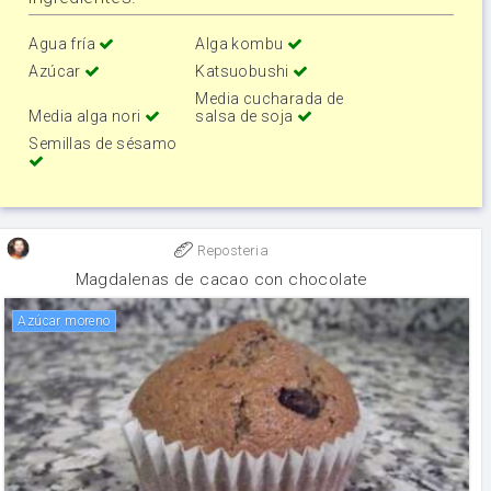
Agua fría
Alga kombu
Azúcar
Katsuobushi
Media cucharada de
Media alga nori
salsa de soja
Semillas de sésamo
Reposteria
Magdalenas de cacao con chocolate
Azúcar moreno