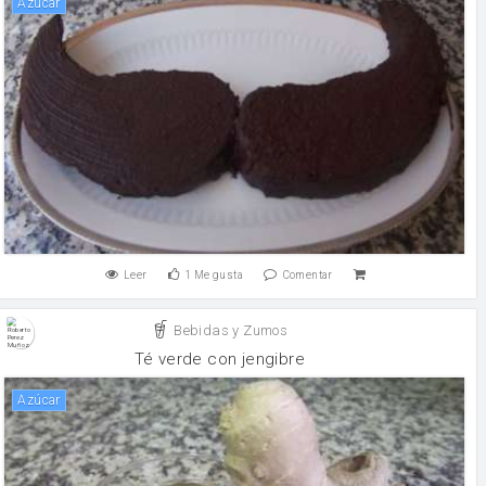
Azúcar
Leer
1
Me gusta
Comentar
Bebidas y Zumos
Té verde con jengibre
Azúcar