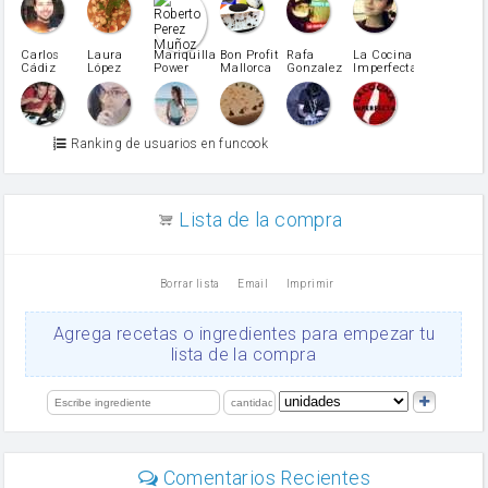
pimiento rojo
Pimentón
pimiento verde
Carlos
Laura
Mariquilla
Bon Profit
Rafa
La Cocina
Cádiz
López
Power
Mallorca
Gonzalez
Imperfecta
miel
Martínez
vino blanco
Azúcar glass
Azúcar moreno
Ranking de usuarios en funcook
Zumo de limón
arroz
canela en polvo
aceite de girasol
Lista de la compra
Dientes de ajo
vinagre
nata
Borrar lista
Email
Imprimir
Cacao en polvo
queso rallado
Ajos
Agrega recetas o ingredientes para empezar tu
salsa de soja
lista de la compra
orégano
Levadura
limón
perejil
carne picada
mayonesa
Comentarios Recientes
Diente de ajo