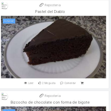
Reposteria
Pastel del Diablo
Azúcar
Leer
2
Me gusta
Comentar
Reposteria
Bizcocho de chocolate con forma de bigote