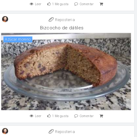
Leer
1
Me gusta
Comentar
Reposteria
Bizcocho de dátiles
Azúcar moreno
Leer
1
Me gusta
Comentar
Reposteria