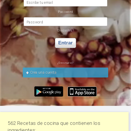
Escribe tu email
Password
Password
Olvidastes?
Entrar
¿Eres nuevo?
Crea una cuenta
562 Recetas de cocina que contienen los
ingredientes: