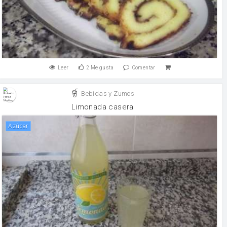
Leer
2
Me gusta
Comentar
Bebidas y Zumos
Limonada casera
Azúcar