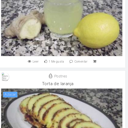
Leer
1
Me gusta
Comentar
Postres
Torta de laranja
Azúcar