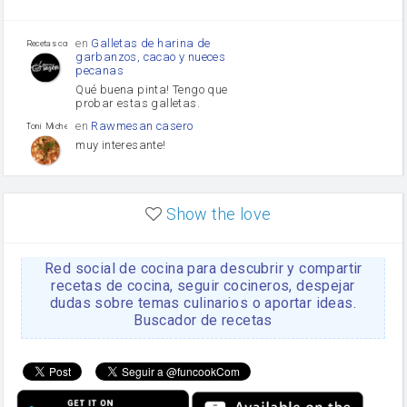
Tomates
Puerro
en
Galletas de harina de
Recetas con sazon
garbanzos, cacao y nueces
pecanas
Qué buena pinta! Tengo que
probar estas galletas.
en
Rawmesan casero
Toni Michel Caubet
muy interesante!
en
Lasaña casera fácil y
HOJALDROSA TV
rápida
Show the love
VIDEO EXPLIATIVO
https://youtu.be/J5e1ddxNWjk
Red social de cocina para descubrir y compartir
en
Gachas de la abuela
HOJALDROSA TV
Rosa
recetas de cocina, seguir cocineros, despejar
dudas sobre temas culinarios o aportar ideas.
https://youtu.be/Mz69gcVO3sI
Buscador de recetas
en
Receta Del Bizcocho
Rosa
Casero
Disculpa. En la foto aparece
el bizcocho de xoco y en el
apartado de los ingredientes