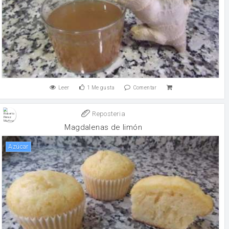
Leer
1
Me gusta
Comentar
Reposteria
Magdalenas de limón
Azúcar