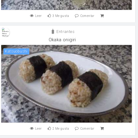
Leer
3
Me gusta
Comentar
Entrantes
Okaka onigiri
Katsuobushi
Leer
2
Me gusta
Comentar