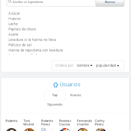
Buscar
Azúcar
huevos
leche
Pepitas de choco
aceite
Levadura si la harina no lleva
Pellizco de sal
Harina de reposteria con levadura
Azúcar avainillado
harina
Ordena por:
nombre
popularidad
cebolla
mantequilla
ajo
aceite de oliva
Usuarios
huevo
zanahoria
Top
Nuevos
tomate
levadura en polvo
Siguiendo
Opcional: Azúcar avainillado
Opcional: Ron o Whisky
Harina para bizcocho
Roberto
Toni
Roberto
Recetas
Fernando
Cathy
azucar
Michel
Perez
Cocina
Vicente
Pérez
Caubet
Muñoz
patatas