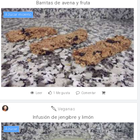
Barritas de avena y fruta
Azúcar moreno
Leer
1
Me gusta
Comentar
Veganas
Infusión de jengibre y limón
Azúcar