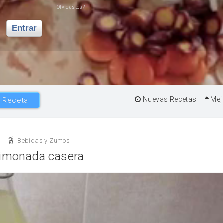
Olvidastes?
Entrar
Nuevas Recetas
Mej
 Receta
Bebidas y Zumos
imonada casera