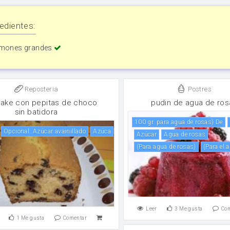
edientes:
imones grandes
Reposteria
Postres
ake con pepitas de choco
pudin de agua de ros
sin batidora
100 gr. para agua de rosas) De
Opcional: Azúcar avainillado
Azúca
Azúcar
agua de rosas
(para agua de rosas)
(para e
Leer
3
Me gusta
Co
1
Me gusta
Comentar