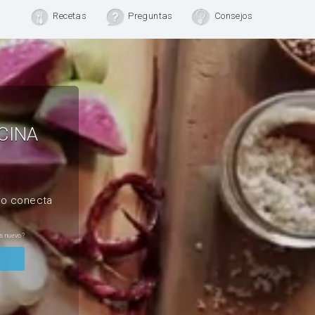
Recetas
Preguntas
Consejos
CINA
, o conecta
s nuevo?