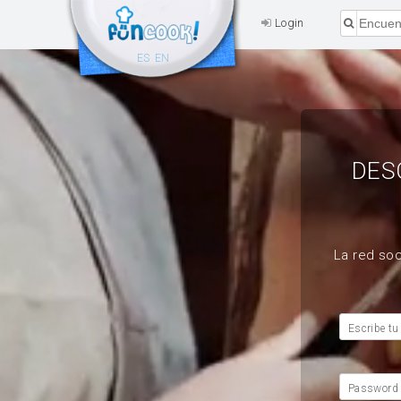
Login
ES
EN
DES
La red soc
Escribe tu
Password