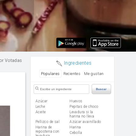
or Votadas
Ingredientes
Populares
Recientes
Me gustan
Buscar
Azúcar
huevos
leche
Pepitas de choco
aceite
Levadura si la
harina no lleva
Pellizco de sal
Azúcar avainillado
Harina de
harina
reposteria con
cebolla
levadura