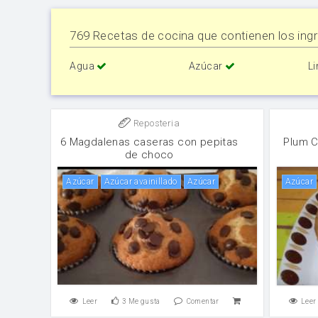
769 Recetas de cocina que contienen los ingr
Agua
Azúcar
L
Reposteria
6 Magdalenas caseras con pepitas
Plum C
de choco
Azúcar
Azúcar avainillado
Azúcar
Azúcar
Leer
3
Me gusta
Comentar
Leer