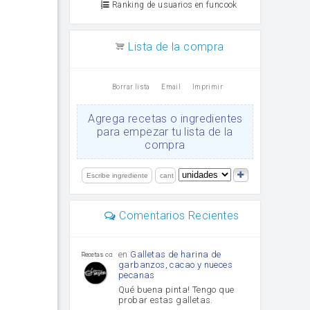
Ranking de usuarios en funcook
Lista de la compra
Borrar lista
Email
Imprimir
Agrega recetas o ingredientes
para empezar tu lista de la
compra
Comentarios Recientes
en
Galletas de harina de
Recetas con sazon
garbanzos, cacao y nueces
pecanas
Qué buena pinta! Tengo que
probar estas galletas.