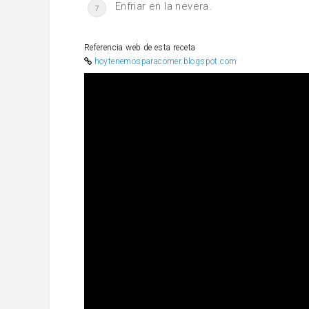
Enfriar en la nevera.
7
Referencia web de esta receta
hoytenemosparacomer.blogspot.com