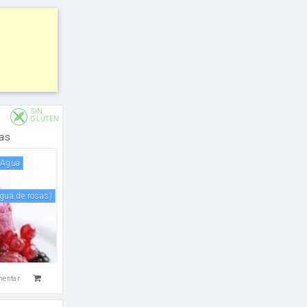
SIN
GLUTEN
as
agua
l agua de rosas)
mentar